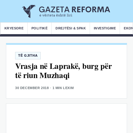
KRYESORE
POLITIKË
DREJTËSI & SPAK
INVESTIGIME
EKO
TË GJITHA
Vrasja në Laprakë, burg për
të riun Muzhaqi
30 DECEMBER 2018
· 1 MIN LEXIM