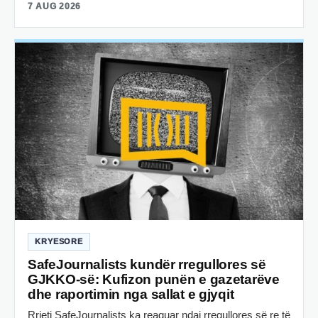
7 AUG 2026
KRYESORE
SafeJournalists kundër rregullores së
GJKKO-së: Kufizon punën e gazetarëve
dhe raportimin nga sallat e gjyqit
Rrjeti SafeJournalists ka reaguar ndaj rregullores së re të