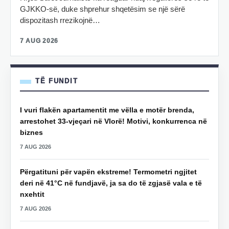
GJKKO-së, duke shprehur shqetësim se një sërë
dispozitash rrezikojnë…
7 AUG 2026
TË FUNDIT
I vuri flakën apartamentit me vëlla e motër brenda,
arrestohet 33-vjeçari në Vlorë! Motivi, konkurrenca në
biznes
7 AUG 2026
Përgatituni për vapën ekstreme! Termometri ngjitet
deri në 41°C në fundjavë, ja sa do të zgjasë vala e të
nxehtit
7 AUG 2026