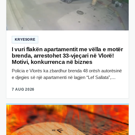
KRYESORE
I vuri flakën apartamentit me vëlla e motër
brenda, arrestohet 33-vjeçari në Vlorë!
Motivi, konkurrenca në biznes
Policia e Vlorës ka zbardhur brenda 48 orësh autorësinë
e djegies së një apartamenti në lagjen “Lef Sallata”,…
7 AUG 2026