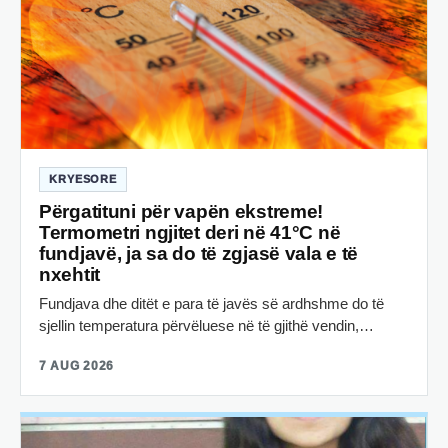
KRYESORE
Përgatituni për vapën ekstreme!
Termometri ngjitet deri në 41°C në
fundjavë, ja sa do të zgjasë vala e të
nxehtit
Fundjava dhe ditët e para të javës së ardhshme do të
sjellin temperatura përvëluese në të gjithë vendin,…
7 AUG 2026