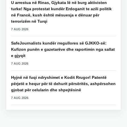
U arrestua në Rinas, Gjykata lë në burg aktivisten
turke! Nga protestat kundër Erdoganit te azili politik
në Francë, kush është mësuesja e dënuar për
terrorizëm në Turqi
7 AUG 2026
SafeJournalists kundër rregullores së GJKKO-së:
Kufizon punën e gazetarëve dhe raportimin nga sallat
e gjyqit
7 AUG 2026
Hyjnë në fuqi ndryshimet e Kodit Rrugor! Patentë
përjetë e hequr për të dehurit përsëritës, ashpërsohen
gjobat për celularin dhe shpejtësinë
7 AUG 2026