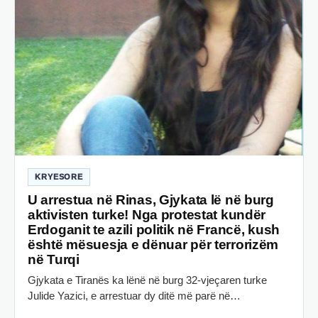
KRYESORE
U arrestua në Rinas, Gjykata lë në burg
aktivisten turke! Nga protestat kundër
Erdoganit te azili politik në Francë, kush
është mësuesja e dënuar për terrorizëm
në Turqi
Gjykata e Tiranës ka lënë në burg 32-vjeçaren turke
Julide Yazici, e arrestuar dy ditë më parë në…