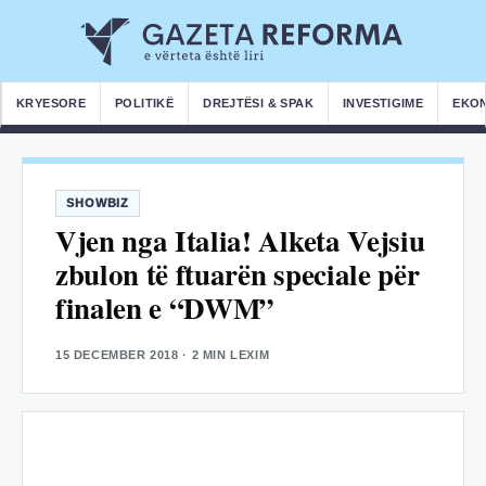
KRYESORE
POLITIKË
DREJTËSI & SPAK
INVESTIGIME
EKO
SHOWBIZ
Vjen nga Italia! Alketa Vejsiu
zbulon të ftuarën speciale për
finalen e “DWM”
15 DECEMBER 2018
· 2 MIN LEXIM