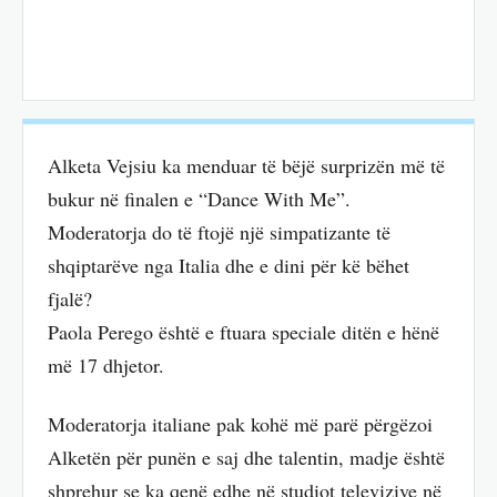
Alketa Vejsiu ka menduar të bëjë surprizën më të
bukur në finalen e “Dance With Me”.
Moderatorja do të ftojë një simpatizante të
shqiptarëve nga Italia dhe e dini për kë bëhet
fjalë?
Paola Perego është e ftuara speciale ditën e hënë
më 17 dhjetor.
Moderatorja italiane pak kohë më parë përgëzoi
Alketën për punën e saj dhe talentin, madje është
shprehur se ka qenë edhe në studiot televizive në