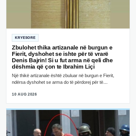
KRYESORE
Zbulohet thika artizanale në burgun e
Fierit, dyshohet se ishte për të vrarë
Denis Bajrin! Si u fut arma në qeli dhe
dëshmia që çon te Ibrahim Liçi
Një thikë artizanale është zbuluar në burgun e Fierit,
ndërsa dyshohet se arma do të përdorej për të…
10 AUG 2026