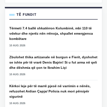
TË FUNDIT
Tërmeti 7.4 ballë shkatërron Kolumbinë, mbi 110 të
vdekur dhe njerëz nën rrënoja, shpallet emergjenca
kombëtare
10 AUG 2026
Zbulohet thika artizanale në burgun e Fierit, dyshohet
se ishte për të vrarë Denis Bajrin! Si u fut arma në qeli
dhe dëshmia që çon te Ibrahim Liçi
10 AUG 2026
Kërkoi leje për të marrë pjesë në varrimin e nënës,
refuzohet Ardian Çapja/ Policia nuk mori përsipër
sigurinë
10 AUG 2026