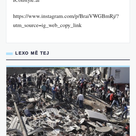
https://www.instagram.com/p/BraiVWGBmRj/?
utm_source=ig_web_copy_link
LEXO MË TEJ