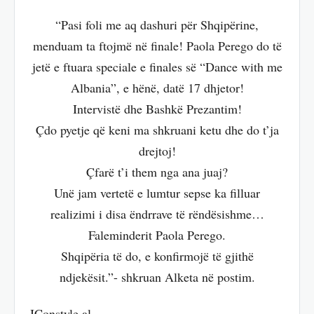
“Pasi foli me aq dashuri për Shqipërine,
menduam ta ftojmë në finale! Paola Perego do të
jetë e ftuara speciale e finales së “Dance with me
Albania”, e hënë, datë 17 dhjetor!
Intervistë dhe Bashkë Prezantim!
Çdo pyetje që keni ma shkruani ketu dhe do t’ja
drejtoj!
Çfarë t’i them nga ana juaj?
Unë jam vertetë e lumtur sepse ka filluar
realizimi i disa ëndrrave të rëndësishme…
Faleminderit Paola Perego.
Shqipëria të do, e konfirmojë të gjithë
ndjekësit.”- shkruan Alketa në postim.
IConstyle.al