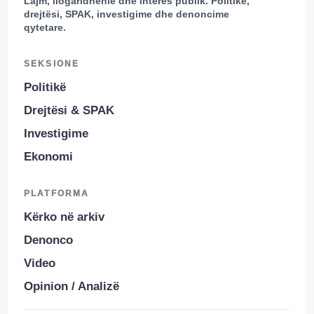
Lajm, llogaridhënie dhe interes publik. Politikë,
drejtësi, SPAK, investigime dhe denoncime
qytetare.
SEKSIONE
Politikë
Drejtësi & SPAK
Investigime
Ekonomi
PLATFORMA
Kërko në arkiv
Denonco
Video
Opinion / Analizë