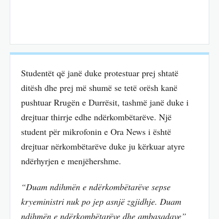
Studentët që janë duke protestuar prej shtatë
ditësh dhe prej më shumë se tetë orësh kanë
pushtuar Rrugën e Durrësit, tashmë janë duke i
drejtuar thirrje edhe ndërkombëtarëve. Një
student për mikrofonin e Ora News i është
drejtuar nërkombëtarëve duke ju kërkuar atyre
ndërhyrjen e menjëhershme.
“Duam ndihmën e ndërkombëtarëve sepse
kryeministri nuk po jep asnjë zgjidhje. Duam
ndihmën e ndërkombëtarëve dhe ambasadave”