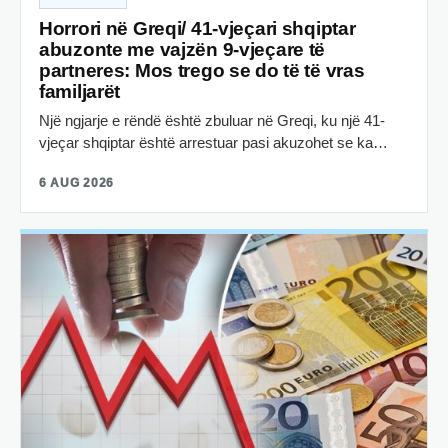
Horrori në Greqi/ 41-vjeçari shqiptar
abuzonte me vajzën 9-vjeçare të
partneres: Mos trego se do të të vras
familjarët
Një ngjarje e rëndë është zbuluar në Greqi, ku një 41-
vjeçar shqiptar është arrestuar pasi akuzohet se ka…
6 AUG 2026