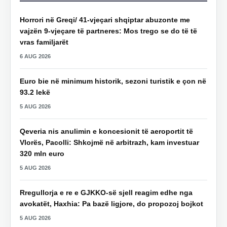
Horrori në Greqi/ 41-vjeçari shqiptar abuzonte me
vajzën 9-vjeçare të partneres: Mos trego se do të të
vras familjarët
6 AUG 2026
Euro bie në minimum historik, sezoni turistik e çon në
93.2 lekë
5 AUG 2026
Qeveria nis anulimin e koncesionit të aeroportit të
Vlorës, Pacolli: Shkojmë në arbitrazh, kam investuar
320 mln euro
5 AUG 2026
Rregullorja e re e GJKKO-së sjell reagim edhe nga
avokatët, Haxhia: Pa bazë ligjore, do propozoj bojkot
5 AUG 2026