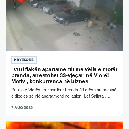
KRYESORE
I vuri flakën apartamentit me vëlla e motër
brenda, arrestohet 33-vjeçari në Vlorë!
Motivi, konkurrenca në biznes
Policia e Vlorës ka zbardhur brenda 48 orësh autorësinë
e djegies së një apartamenti në lagjen “Lef Sallata”,…
7 AUG 2026