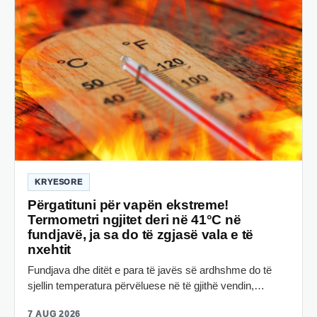
KRYESORE
Përgatituni për vapën ekstreme!
Termometri ngjitet deri në 41°C në
fundjavë, ja sa do të zgjasë vala e të
nxehtit
Fundjava dhe ditët e para të javës së ardhshme do të
sjellin temperatura përvëluese në të gjithë vendin,…
7 AUG 2026