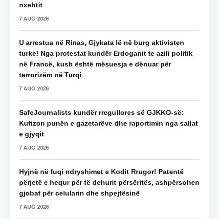
nxehtit
7 AUG 2026
U arrestua në Rinas, Gjykata lë në burg aktivisten
turke! Nga protestat kundër Erdoganit te azili politik
në Francë, kush është mësuesja e dënuar për
terrorizëm në Turqi
7 AUG 2026
SafeJournalists kundër rregullores së GJKKO-së:
Kufizon punën e gazetarëve dhe raportimin nga sallat
e gjyqit
7 AUG 2026
Hyjnë në fuqi ndryshimet e Kodit Rrugor! Patentë
përjetë e hequr për të dehurit përsëritës, ashpërsohen
gjobat për celularin dhe shpejtësinë
7 AUG 2026