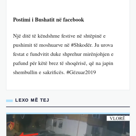
Postimi i Bushatit në facebook
Një ditë të këndshme festive në shtëpinë e
pushimit të moshuarve në #Shkodër. Ju urova
festat e fundvitit duke shprehur mirënjohjen e
pafund për këtë brez të shoqërisë, që na japin
shembullin e sakrificës. #Gëzuar2019
LEXO MË TEJ