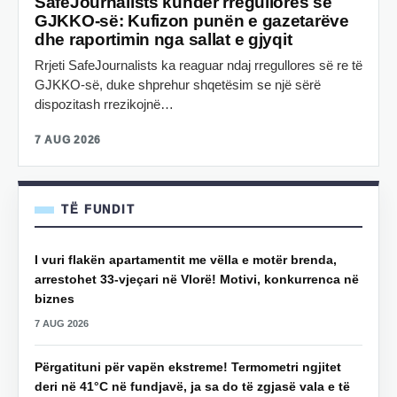
SafeJournalists kundër rregullores së
GJKKO-së: Kufizon punën e gazetarëve
dhe raportimin nga sallat e gjyqit
Rrjeti SafeJournalists ka reaguar ndaj rregullores së re të
GJKKO-së, duke shprehur shqetësim se një sërë
dispozitash rrezikojnë…
7 AUG 2026
TË FUNDIT
I vuri flakën apartamentit me vëlla e motër brenda,
arrestohet 33-vjeçari në Vlorë! Motivi, konkurrenca në
biznes
7 AUG 2026
Përgatituni për vapën ekstreme! Termometri ngjitet
deri në 41°C në fundjavë, ja sa do të zgjasë vala e të