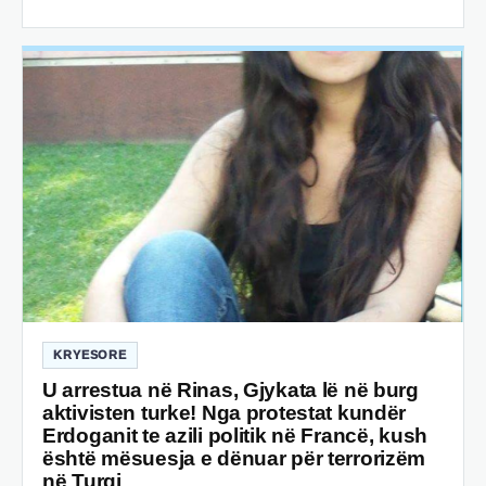
KRYESORE
U arrestua në Rinas, Gjykata lë në burg
aktivisten turke! Nga protestat kundër
Erdoganit te azili politik në Francë, kush
është mësuesja e dënuar për terrorizëm
në Turqi