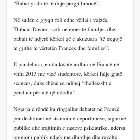
“Babai yt do të të dojë përgjithmonë”.
Në sallën e gjyqit foli edhe vëllai i vajzës,
Thibaut Davier, i cili në emër të familjes dhe
babait të ndjerë kërkoi që e akuzuara “të tregojë
të gjithë të vërtetën Francës dhe familjes”.
E pandehura, e cila kishte ardhur në Francë në
vitin 2013 me vizë studentore, kërkoi falje gjatë
seancës, duke thënë se ndihej “thellësisht e
penduar për atë që ndodhi”.
Ngjarja e rëndë ka ringjallur debatet në Francë
për dështimet në sistemin e deportimeve, sigurinë
publike dhe trajtimin e rasteve psikiatrike, ndërsa
opinioni publik ndjek me dhimbje dhe revoltë