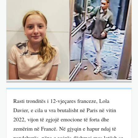
Rasti tronditës i 12-vjeçares franceze, Lola
Davier, e cila u vra brutalisht në Paris në vitin
2022, vijon të zgjojë emocione të forta dhe
zemërim në Francë. Në gjyqin e hapur ndaj të
pandehurës, nëna e vajzës dëshmoi mes lotësh se