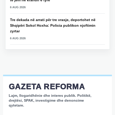
të jem në krahun e tyre
6 AUG 2026
Tre dekada në arrati për tre vrasje, deportohet në
Shqipëri Sokol Hoxha: Policia publikon njoftimin
zyrtar
6 AUG 2026
GAZETA REFORMA
Lajm, llogaridhënie dhe interes publik. Politikë,
drejtësi, SPAK, investigime dhe denoncime
qytetare.