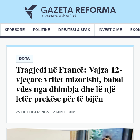
KRYESORE
POLITIKË
DREJTËSI & SPAK
INVESTIGIME
EKO
BOTA
Tragjedi në Francë: Vajza 12-
vjeçare vritet mizorisht, babai
vdes nga dhimbja dhe lë një
letër prekëse për të bijën
25 OCTOBER 2025
· 2 MIN LEXIM