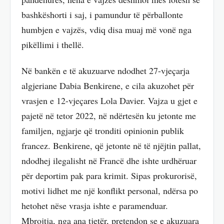
bashkëshorti i saj, i pamundur të përballonte
humbjen e vajzës, vdiq disa muaj më vonë nga
pikëllimi i thellë.
Në bankën e të akuzuarve ndodhet 27-vjeçarja
algjeriane Dabia Benkirene, e cila akuzohet për
vrasjen e 12-vjeçares Lola Davier. Vajza u gjet e
pajetë në tetor 2022, në ndërtesën ku jetonte me
familjen, ngjarje që tronditi opinionin publik
francez. Benkirene, që jetonte në të njëjtin pallat,
ndodhej ilegalisht në Francë dhe ishte urdhëruar
për deportim pak para krimit. Sipas prokurorisë,
motivi lidhet me një konflikt personal, ndërsa po
hetohet nëse vrasja ishte e paramenduar.
Mbrojtja, nga ana tjetër, pretendon se e akuzuara