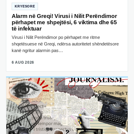
KRYESORE
Alarm në Greqi! Virusi i Nilit Perëndimor
përhapet me shpejtësi, 6 viktima dhe 65
të infektuar
Virusi i Nilit Perëndimor po përhapet me ritme
shqetësuese në Greqi, ndërsa autoritetet shëndetësore
kanë ngritur alarmin pas…
6 AUG 2026