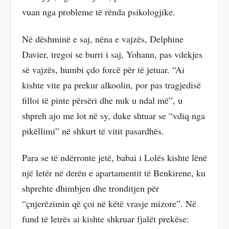
vuan nga probleme të rënda psikologjike.
Në dëshminë e saj, nëna e vajzës, Delphine
Davier, tregoi se burri i saj, Yohann, pas vdekjes
së vajzës, humbi çdo forcë për të jetuar. “Ai
kishte vite pa prekur alkoolin, por pas tragjedisë
filloi të pinte përsëri dhe nuk u ndal më”, u
shpreh ajo me lot në sy, duke shtuar se “vdiq nga
pikëllimi” në shkurt të vitit pasardhës.
Para se të ndërronte jetë, babai i Lolës kishte lënë
një letër në derën e apartamentit të Benkirene, ku
shprehte dhimbjen dhe tronditjen për
“çnjerëzimin që çoi në këtë vrasje mizore”. Në
fund të letrës ai kishte shkruar fjalët prekëse: