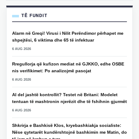
TË FUNDIT
Alarm në Greqi! Virusi i Nilit Perëndimor përhapet me
shpejtësi, 6 viktima dhe 65 të infektuar
6 AUG 2026
Rregullorja që kufizon mediat në GJKKO, edhe OSBE
nis verifikimet: Po analizojmë pasojat
6 AUG 2026
AI del jashtë kontrollit? Testet në Britani: Modelet
tentuan të mashtronin njerëzit dhe të fshihnin gjurmët
6 AUG 2026
Shkrirja e Bashkisë Klos, kryebashkiakja socialiste:
Nëse qytetarët kundërshtojnë bashkimin me Matin, do