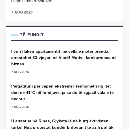
dispozitash rrezikojnë…
7 AUG 2026
TË FUNDIT
I vuri flakën apartamentit me vëlla e motër brenda,
arrestohet 33-vjeçari në Vlorë! Motivi, konkurrenca në
biznes
7 AUG 2026
Përgatituni për vapën ekstreme! Termometri ngjitet
deri në 41°C në fundjavë, ja sa do të zgjasë vala e të
nxehtit
7 AUG 2026
U arrestua në Rinas, Gjykata lë në burg aktivisten
turke! Nga protestat kundër Erdoganit te azili politik