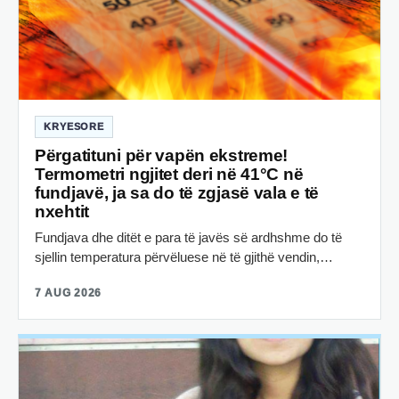
KRYESORE
Përgatituni për vapën ekstreme!
Termometri ngjitet deri në 41°C në
fundjavë, ja sa do të zgjasë vala e të
nxehtit
Fundjava dhe ditët e para të javës së ardhshme do të
sjellin temperatura përvëluese në të gjithë vendin,…
7 AUG 2026