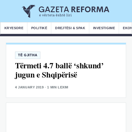
KRYESORE
POLITIKË
DREJTËSI & SPAK
INVESTIGIME
EKO
TË GJITHA
Tërmeti 4.7 ballë ‘shkund’
jugun e Shqipërisë
4 JANUARY 2019
· 1 MIN LEXIM