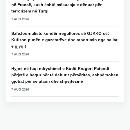
në Francë, kush është mësuesja e dënuar për
terrorizëm në Turqi
7 AUG 2026
SafeJournalists kundër rregullores së GJKKO-së:
Kufizon punën e gazetarëve dhe raportimin nga sallat
e gjyqit
7 AUG 2026
Hyjnë në fuqi ndryshimet e Kodit Rrugor! Patentë
përjetë e hequr për të dehurit përsëritës, ashpërsohen
gjobat për celularin dhe shpejtësinë
7 AUG 2026