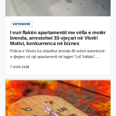
KRYESORE
I vuri flakën apartamentit me vëlla e motër
brenda, arrestohet 33-vjeçari në Vlorë!
Motivi, konkurrenca në biznes
Policia e Vlorës ka zbardhur brenda 48 orësh autorësinë
e djegies së një apartamenti në lagjen “Lef Sallata”,…
7 AUG 2026