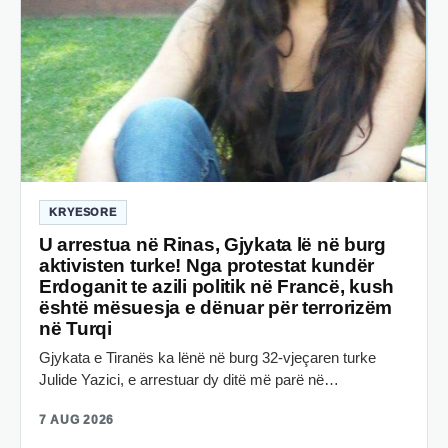
KRYESORE
U arrestua në Rinas, Gjykata lë në burg
aktivisten turke! Nga protestat kundër
Erdoganit te azili politik në Francë, kush
është mësuesja e dënuar për terrorizëm
në Turqi
Gjykata e Tiranës ka lënë në burg 32-vjeçaren turke
Julide Yazici, e arrestuar dy ditë më parë në…
7 AUG 2026