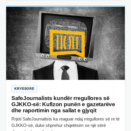
KRYESORE
SafeJournalists kundër rregullores së
GJKKO-së: Kufizon punën e gazetarëve
dhe raportimin nga sallat e gjyqit
Rrjeti SafeJournalists ka reaguar ndaj rregullores së re të
GJKKO-së, duke shprehur shqetësim se një sërë