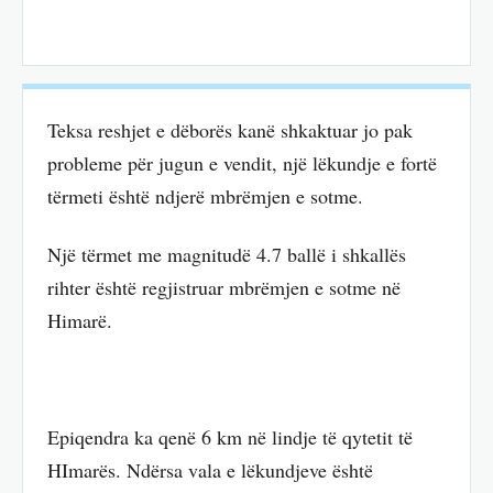
Teksa reshjet e dëborës kanë shkaktuar jo pak
probleme për jugun e vendit, një lëkundje e fortë
tërmeti është ndjerë mbrëmjen e sotme.
Një tërmet me magnitudë 4.7 ballë i shkallës
rihter është regjistruar mbrëmjen e sotme në
Himarë.
Epiqendra ka qenë 6 km në lindje të qytetit të
HImarës. Ndërsa vala e lëkundjeve është