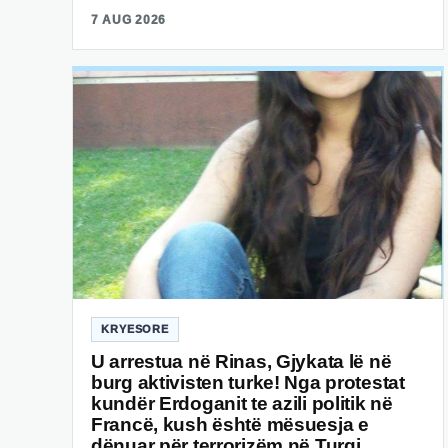
7 AUG 2026
KRYESORE
U arrestua në Rinas, Gjykata lë në
burg aktivisten turke! Nga protestat
kundër Erdoganit te azili politik në
Francë, kush është mësuesja e
dënuar për terrorizëm në Turqi