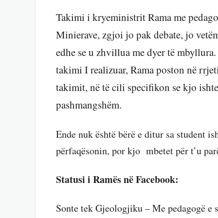
Takimi i kryeministrit Rama me pedagogë
Minierave, zgjoi jo pak debate, jo vetëm
edhe se u zhvillua me dyer të mbyllura.
takimi I realizuar, Rama poston në rrjet
takimit, në të cili specifikon se kjo ish
pashmangshëm.
Ende nuk është bërë e ditur sa student is
përfaqësonin, por kjo mbetet për t’u par
Statusi i Ramës në Facebook:
Sonte tek Gjeologjiku – Me pedagogë e s