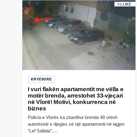
KRYESORE
I vuri flakën apartamentit me vëlla e
motër brenda, arrestohet 33-vjeçari
në Vlorë! Motivi, konkurrenca në
biznes
Policia e Vlorës ka zbardhur brenda 48 orësh
autorësinë e djegies së një apartamenti në lagjen
“Lef Sallata”,…