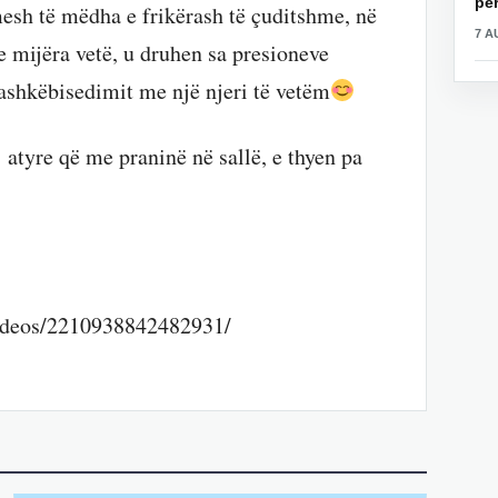
për
esh të mëdha e frikërash të çuditshme, në
7 A
e mijëra vetë, u druhen sa presioneve
bashkëbisedimit me një njeri të vetëm
 atyre që me praninë në sallë, e thyen pa
videos/2210938842482931/