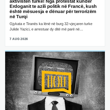
aktivisten turke! Nga protestat kundër
Erdoganit te azili politik në Francë, kush
është mësuesja e dënuar për terrorizëm
në Turqi
Gjykata e Tiranës ka lënë në burg 32-vjeçaren turke
Julide Yazici, e arrestuar dy ditë më parë në…
7 AUG 2026