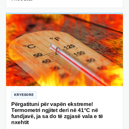
KRYESORE
Përgatituni për vapën ekstreme!
Termometri ngjitet deri në 41°C në
fundjavë, ja sa do të zgjasë vala e të
nxehtit