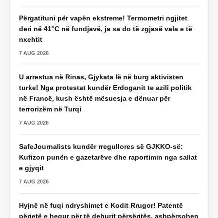
Përgatituni për vapën ekstreme! Termometri ngjitet
deri në 41°C në fundjavë, ja sa do të zgjasë vala e të
nxehtit
7 AUG 2026
U arrestua në Rinas, Gjykata lë në burg aktivisten
turke! Nga protestat kundër Erdoganit te azili politik
në Francë, kush është mësuesja e dënuar për
terrorizëm në Turqi
7 AUG 2026
SafeJournalists kundër rregullores së GJKKO-së:
Kufizon punën e gazetarëve dhe raportimin nga sallat
e gjyqit
7 AUG 2026
Hyjnë në fuqi ndryshimet e Kodit Rrugor! Patentë
përjetë e hequr për të dehurit përsëritës, ashpërsohen