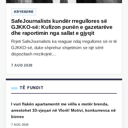
KRYESORE
SafeJournalists kundër rregullores së
GJKKO-së: Kufizon punën e gazetarëve
dhe raportimin nga sallat e gjyqit
Rrjeti SafeJournalists ka reaguar ndaj rregullores së re të
GJKKO-së, duke shprehur shqetësim se një sërë
dispozitash rrezikojnë…
7 AUG 2026
TË FUNDIT
I vuri flakën apartamentit me vëlla e motër brenda,
arrestohet 33-vjeçari në Vlorë! Motivi, konkurrenca në
biznes
7 AUG 2026