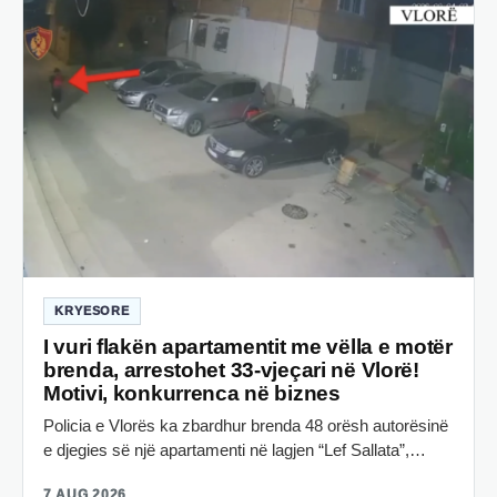
KRYESORE
I vuri flakën apartamentit me vëlla e motër
brenda, arrestohet 33-vjeçari në Vlorë!
Motivi, konkurrenca në biznes
Policia e Vlorës ka zbardhur brenda 48 orësh autorësinë
e djegies së një apartamenti në lagjen “Lef Sallata”,…
7 AUG 2026