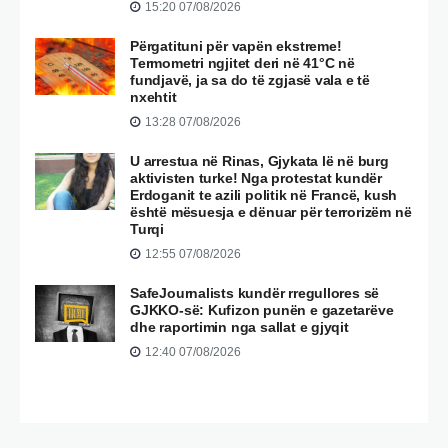
15:20 07/08/2026
Përgatituni për vapën ekstreme!
Termometri ngjitet deri në 41°C në
fundjavë, ja sa do të zgjasë vala e të
nxehtit
13:28 07/08/2026
U arrestua në Rinas, Gjykata lë në burg
aktivisten turke! Nga protestat kundër
Erdoganit te azili politik në Francë, kush
është mësuesja e dënuar për terrorizëm në
Turqi
12:55 07/08/2026
SafeJournalists kundër rregullores së
GJKKO-së: Kufizon punën e gazetarëve
dhe raportimin nga sallat e gjyqit
12:40 07/08/2026