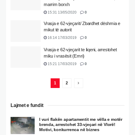
marrim borxh
15:31 13/05/2020
0
Vrasja e 62-vjeçarit/ Zbardhet dëshmia e
mikut të autorit
16:14 17/03/2019
0
Vrasja e 62-vjeçarit te liqeni, arrestohet
miku i vrasësit (Emri)
15:21 17/03/2019
0
1
2
Lajmet e fundit
I vuri flakën apartamentit me vëlla e motër
brenda, arrestohet 33-vjeçari në Vlorë!
Motivi, konkurrenca në biznes