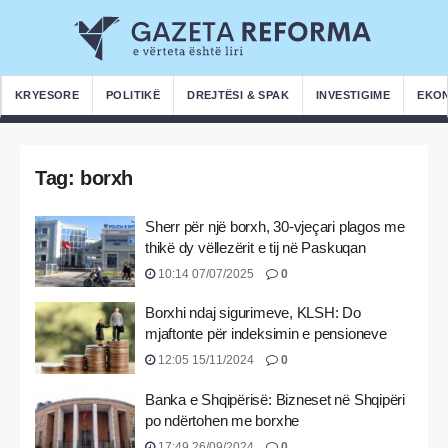
KRYESORE
POLITIKË
DREJTËSI & SPAK
INVESTIGIME
EKO
Tag:
borxh
Sherr për një borxh, 30-vjeçari plagos me
thikë dy vëllezërit e tij në Paskuqan
10:14 07/07/2025
0
Borxhi ndaj sigurimeve, KLSH: Do
mjaftonte për indeksimin e pensioneve
12:05 15/11/2024
0
Banka e Shqipërisë: Bizneset në Shqipëri
po ndërtohen me borxhe
17:49 26/09/2024
0