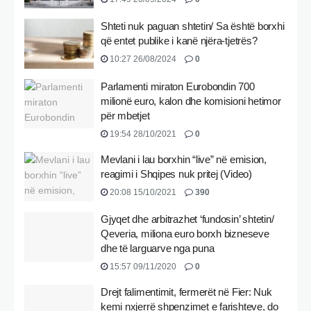
Shteti nuk paguan shtetin/ Sa është borxhi
që entet publike i kanë njëra-tjetrës?
10:27 26/08/2024
0
Parlamenti miraton Eurobondin 700
milionë euro, kalon dhe komisioni hetimor
për mbetjet
19:54 28/10/2021
0
Mevlani i lau borxhin “live” në emision,
reagimi i Shqipes nuk pritej (Video)
20:08 15/10/2021
390
Gjyqet dhe arbitrazhet ‘fundosin’ shtetin/
Qeveria, miliona euro borxh bizneseve
dhe të larguarve nga puna
15:57 09/11/2020
0
Drejt falimentimit, fermerët në Fier: Nuk
kemi nxjerrë shpenzimet e farishteve, do