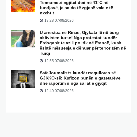
Termometri ngjitet deri në 41°C në
fundjavë, ja sa do të zgjasë vala e të
nxehtit
13:28 07/08/2026
U arrestua në Rinas, Gjykata lë në burg
aktivisten turke! Nga protestat kundër
Erdoganit te azili politik në Francë, kush
është mësuesja e dënuar për terrorizëm në
Turqi
12:55 07/08/2026
SafeJournalists kundër rregullores së
GJKKO-së: Kufizon punën e gazetarëve
dhe raportimin nga sallat e gjyqit
12:40 07/08/2026