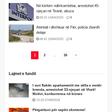
Në kërkim ndërkombëtar, arrestohet 45-
vjeçari në Tiranë, akuza
09:15 14/04/2025
0
Atentati i dështuar në Fier, policia zbardh
detaje
08:42 10/04/2025
0
1
2
…
26
Lajmet e fundit
I vuri flakën apartamentit me vëlla e motër
brenda, arrestohet 33-vjeçari në Vlorë!
Motivi, konkurrenca në biznes
15:20 07/08/2026
Përgatituni për vapën ekstreme!