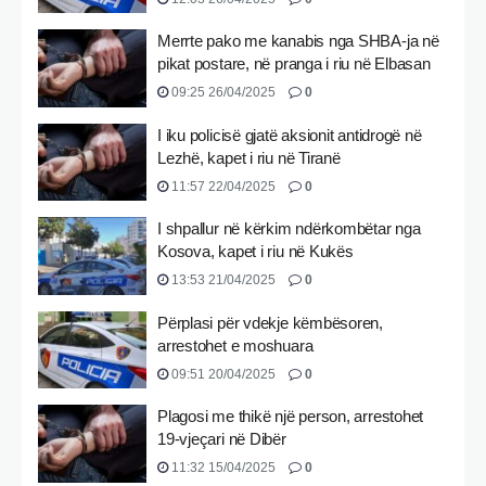
Merrte pako me kanabis nga SHBA-ja në
pikat postare, në pranga i riu në Elbasan
09:25 26/04/2025
0
I iku policisë gjatë aksionit antidrogë në
Lezhë, kapet i riu në Tiranë
11:57 22/04/2025
0
I shpallur në kërkim ndërkombëtar nga
Kosova, kapet i riu në Kukës
13:53 21/04/2025
0
Përplasi për vdekje këmbësoren,
arrestohet e moshuara
09:51 20/04/2025
0
Plagosi me thikë një person, arrestohet
19-vjeçari në Dibër
11:32 15/04/2025
0