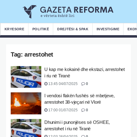
KRYESORE
POLITIKË
DREJTËSI & SPAK
INVESTIGIME
EKO
Tag:
arrestohet
U kap me kokainë dhe ekstazi, arrestohet
i riu në Tiranë
13:45 04/07/2025
0
I vendosi flakën fushës së mbetjeve,
arrestohet 38-vjeçari në Vlorë
17:00 01/07/2025
0
Dhunimi i punonjëses së OSHEE,
arrestohet i riu në Tiranë
12:03 26/04/2025
0