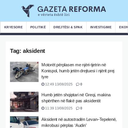
KRYESORE
POLITIKË
DREJTËSI & SPAK
INVESTIGIME
EKO
Tag:
aksident
Motorët përplasen me njëri-tjetrin në
Konispol, humb jetën drejtuesi i njërit prej
tyre
12:49 13/08/2025
0
Humb jetën shqiptari në Greqi, makina
shpërthen në flakë pas aksidentit
11:39 13/08/2025
0
Aksident në autostradën Levan–Tepelenë,
mikrobusi përplas ‘Audin’