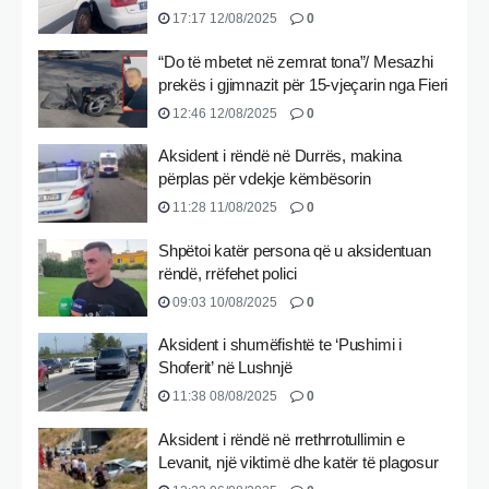
17:17 12/08/2025
0
“Do të mbetet në zemrat tona”/ Mesazhi
prekës i gjimnazit për 15-vjeçarin nga Fieri
12:46 12/08/2025
0
Aksident i rëndë në Durrës, makina
përplas për vdekje këmbësorin
11:28 11/08/2025
0
Shpëtoi katër persona që u aksidentuan
rëndë, rrëfehet polici
09:03 10/08/2025
0
Aksident i shumëfishtë te ‘Pushimi i
Shoferit’ në Lushnjë
11:38 08/08/2025
0
Aksident i rëndë në rrethrrotullimin e
Levanit, një viktimë dhe katër të plagosur