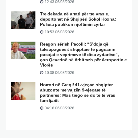
12:43 06/08/2026
Tre dekada në arrati për tre vrasje,
deportohet në Shqipëri Sokol Hoxha:
Policia publikon njoftimin zyrtar
10:53 06/08/2026
Reagon sërish Pacolli: “S’doja që
taksapaguesit shqiptarë të paguanin
pasojat e veprimeve të disa zyrtarëve”,
çon Qeverinë në Arbitrazh për Aeroportin e
Vlorës
10:38 06/08/2026
Horrori në Greqi/ 41-vjeçari shqiptar
abuzonte me vajzën 9-vjeçare të
partneres: Mos trego se do të të vras
familjarët
04:16 06/08/2026