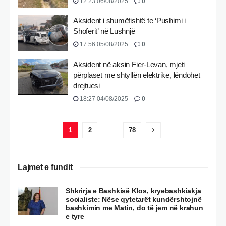
12:23 06/08/2025
0
Aksident i shumëfishtë te ‘Pushimi i
Shoferit’ në Lushnjë
17:56 05/08/2025
0
Aksident në aksin Fier-Levan, mjeti
përplaset me shtyllën elektrike, lëndohet
drejtuesi
18:27 04/08/2025
0
1
2
…
78
Lajmet e fundit
Shkrirja e Bashkisë Klos, kryebashkiakja
socialiste: Nëse qytetarët kundërshtojnë
bashkimin me Matin, do të jem në krahun
e tyre