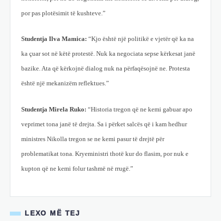
por pas plotësimit të kushteve.”
Studentja Ilva Mamica:
“Kjo është një politikë e vjetër që ka na
ka çuar sot në këtë protestë. Nuk ka negociata sepse kërkesat janë
bazike. Ata që kërkojnë dialog nuk na përfaqësojnë ne. Protesta
është një mekanizëm reflektues.”
Studentja Mirela Ruko:
“Historia tregon që ne kemi gabuar apo
veprimet tona janë të drejta. Sa i përket salcës që i kam hedhur
ministres Nikolla tregon se ne kemi pasur të drejtë për
problematikat tona. Kryeministri thotë kur do flasim, por nuk e
kupton që ne kemi folur tashmë në rrugë.”
LEXO MË TEJ