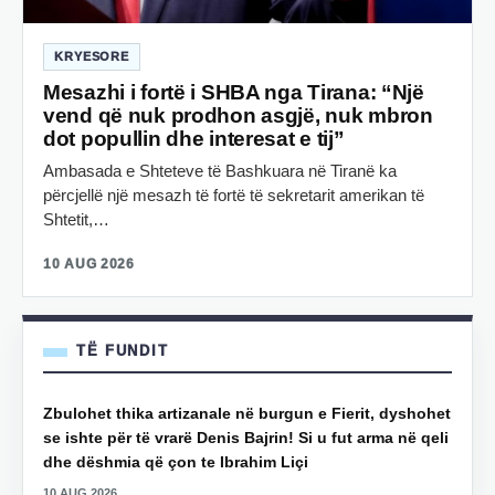
KRYESORE
Mesazhi i fortë i SHBA nga Tirana: “Një
vend që nuk prodhon asgjë, nuk mbron
dot popullin dhe interesat e tij”
Ambasada e Shteteve të Bashkuara në Tiranë ka
përcjellë një mesazh të fortë të sekretarit amerikan të
Shtetit,…
10 AUG 2026
TË FUNDIT
Zbulohet thika artizanale në burgun e Fierit, dyshohet
se ishte për të vrarë Denis Bajrin! Si u fut arma në qeli
dhe dëshmia që çon te Ibrahim Liçi
10 AUG 2026