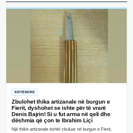
KRYESORE
Zbulohet thika artizanale në burgun e
Fierit, dyshohet se ishte për të vrarë
Denis Bajrin! Si u fut arma në qeli dhe
dëshmia që çon te Ibrahim Liçi
Një thikë artizanale është zbuluar në burgun e Fierit,