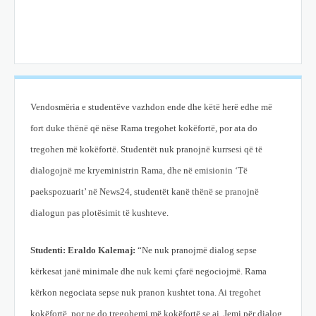
Vendosmëria e studentëve vazhdon ende dhe këtë herë edhe më
fort duke thënë që nëse Rama tregohet kokëfortë, por ata do
tregohen më kokëfortë. Studentët nuk pranojnë kurrsesi që të
dialogojnë me kryeministrin Rama, dhe në emisionin ‘Të
paekspozuarit’ në News24, studentët kanë thënë se pranojnë
dialogun pas plotësimit të kushteve.
Studenti: Eraldo Kalemaj:
“Ne nuk pranojmë dialog sepse
kërkesat janë minimale dhe nuk kemi çfarë negociojmë. Rama
kërkon negociata sepse nuk pranon kushtet tona. Ai tregohet
kokëfortë, por ne do tregohemi më kokëfortë se ai. Jemi për dialog,