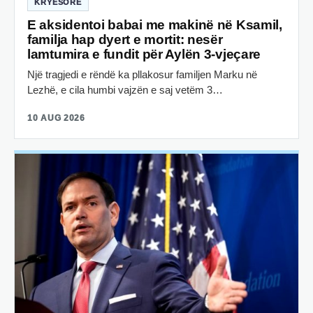
KRYESORE
E aksidentoi babai me makinë në Ksamil,
familja hap dyert e mortit: nesër
lamtumira e fundit për Aylën 3-vjeçare
Një tragjedi e rëndë ka pllakosur familjen Marku në
Lezhë, e cila humbi vajzën e saj vetëm 3…
10 AUG 2026