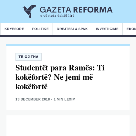
KRYESORE
POLITIKË
DREJTËSI & SPAK
INVESTIGIME
EKO
TË GJITHA
Studentët para Ramës: Ti
kokëfortë? Ne jemi më
kokëfortë
13 DECEMBER 2018
· 1 MIN LEXIM