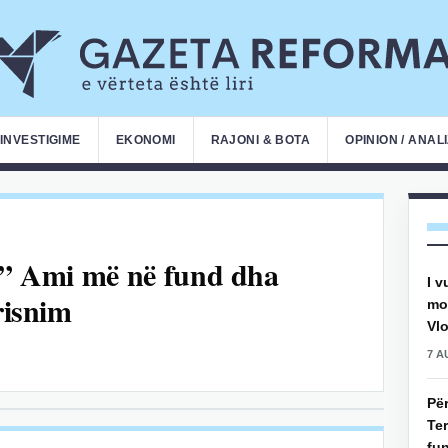
INVESTIGIME
EKONOMI
RAJONI & BOTA
OPINION / ANAL
t?” Ami më në fund dha
I v
risnim
mot
Vlo
7 A
Pë
Ter
fun