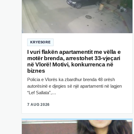
KRYESORE
I vuri flakën apartamentit me vëlla e
motër brenda, arrestohet 33-vjeçari
në Vlorë! Motivi, konkurrenca në
biznes
Policia e Vlorës ka zbardhur brenda 48 orësh
autorësinë e djegies së një apartamenti në lagjen
“Lef Sallata”,…
7 AUG 2026