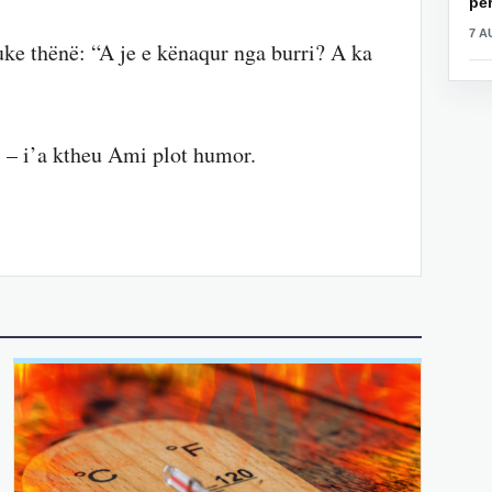
për
7 A
ke thënë: “A je e kënaqur nga burri? A ka
 – i’a ktheu Ami plot humor.