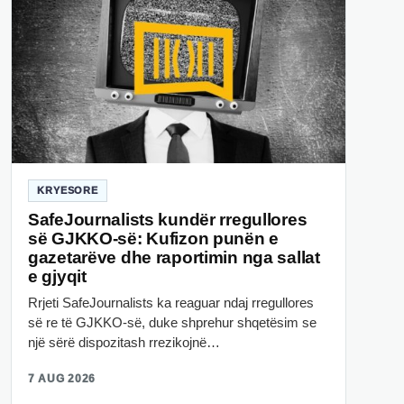
KRYESORE
SafeJournalists kundër rregullores
së GJKKO-së: Kufizon punën e
gazetarëve dhe raportimin nga sallat
e gjyqit
Rrjeti SafeJournalists ka reaguar ndaj rregullores
së re të GJKKO-së, duke shprehur shqetësim se
një sërë dispozitash rrezikojnë…
7 AUG 2026