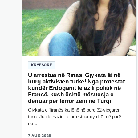
KRYESORE
U arrestua në Rinas, Gjykata lë në
burg aktivisten turke! Nga protestat
kundër Erdoganit te azili politik në
Francë, kush është mësuesja e
dënuar për terrorizëm në Turqi
Gjykata e Tiranës ka lënë në burg 32-vjeçaren
turke Julide Yazici, e arrestuar dy ditë më parë
në…
7 AUG 2026