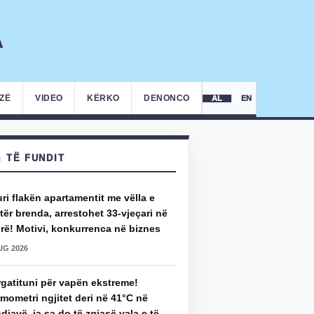
IZË
VIDEO
KËRKO
DENONCO
AL
EN
TË FUNDIT
uri flakën apartamentit me vëlla e
ër brenda, arrestohet 33-vjeçari në
rë! Motivi, konkurrenca në biznes
UG 2026
rgatituni për vapën ekstreme!
mometri ngjitet deri në 41°C në
djavë, ja sa do të zgjasë vala e të