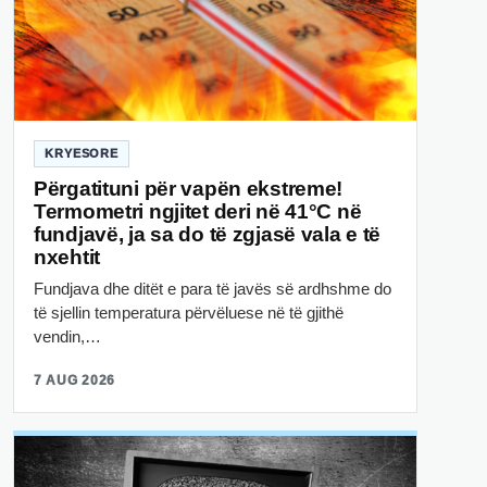
KRYESORE
Përgatituni për vapën ekstreme!
Termometri ngjitet deri në 41°C në
fundjavë, ja sa do të zgjasë vala e të
nxehtit
Fundjava dhe ditët e para të javës së ardhshme do
të sjellin temperatura përvëluese në të gjithë
vendin,…
7 AUG 2026