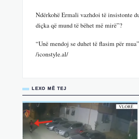
Ndërkohë Ermali vazhdoi të insistonte du
diçka që mund të bëhet më mirë”?
“Unë mendoj se duhet të flasim për mua”
/iconstyle.al/
LEXO MË TEJ