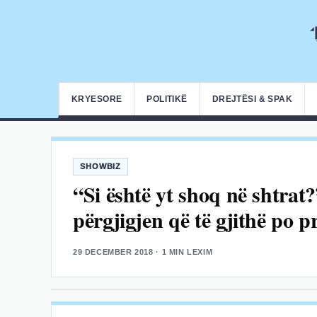
KRYESORE
POLITIKË
DREJTËSI & SPAK
SHOWBIZ
“Si është yt shoq në shtra
përgjigjen që të gjithë po p
29 DECEMBER 2018
· 1 MIN LEXIM