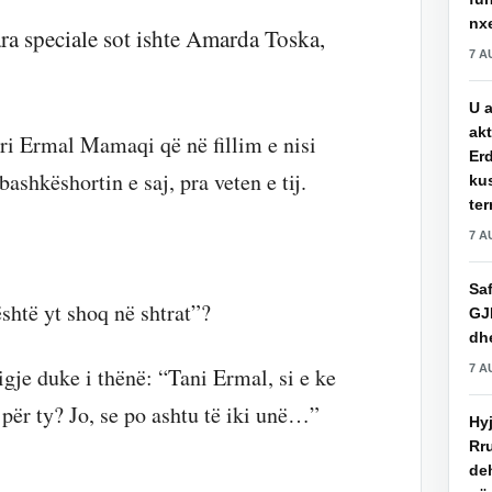
nxe
a speciale sot ishte Amarda Toska,
7 A
U a
akt
i Ermal Mamaqi që në fillim e nisi
Erd
shkëshortin e saj, pra veten e tij.
ku
ter
7 A
Saf
është yt shoq në shtrat”?
GJ
dhe
7 A
gje duke i thënë: “Tani Ermal, si e ke
për ty? Jo, se po ashtu të iki unë…”
Hy
Rru
de