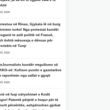
htit
UG 2026
rrestua në Rinas, Gjykata lë në burg
ivisten turke! Nga protestat kundër
oganit te azili politik në Francë,
sh është mësuesja e dënuar për
rorizëm në Turqi
UG 2026
eJournalists kundër rregullores së
KKO-së: Kufizon punën e gazetarëve
 raportimin nga sallat e gjyqit
UG 2026
jnë në fuqi ndryshimet e Kodit
gor! Patentë përjetë e hequr për të
hurit përsëritës, ashpërsohen gjobat