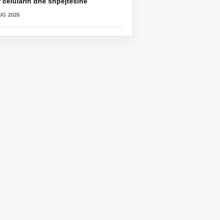
 celularin dhe shpejtësinë
UG 2026