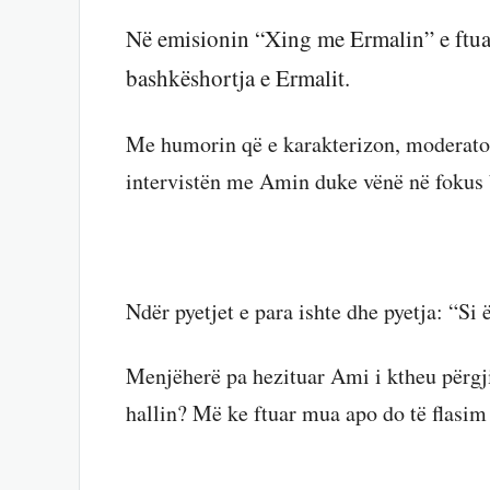
Në emisionin “Xing me Ermalin” e ftuar
bashkëshortja e Ermalit.
Me humorin që e karakterizon, moderator
intervistën me Amin duke vënë në fokus ba
Ndër pyetjet e para ishte dhe pyetja: “Si 
Menjëherë pa hezituar Ami i ktheu përgji
hallin? Më ke ftuar mua apo do të flasim 