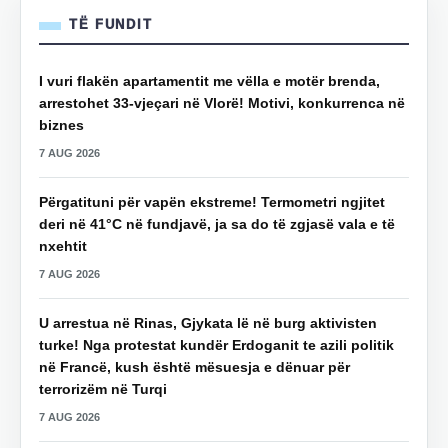
TË FUNDIT
I vuri flakën apartamentit me vëlla e motër brenda,
arrestohet 33-vjeçari në Vlorë! Motivi, konkurrenca në
biznes
7 AUG 2026
Përgatituni për vapën ekstreme! Termometri ngjitet
deri në 41°C në fundjavë, ja sa do të zgjasë vala e të
nxehtit
7 AUG 2026
U arrestua në Rinas, Gjykata lë në burg aktivisten
turke! Nga protestat kundër Erdoganit te azili politik
në Francë, kush është mësuesja e dënuar për
terrorizëm në Turqi
7 AUG 2026