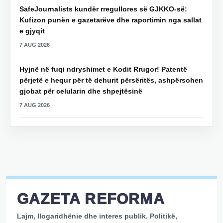
SafeJournalists kundër rregullores së GJKKO-së:
Kufizon punën e gazetarëve dhe raportimin nga sallat
e gjyqit
7 AUG 2026
Hyjnë në fuqi ndryshimet e Kodit Rrugor! Patentë
përjetë e hequr për të dehurit përsëritës, ashpërsohen
gjobat për celularin dhe shpejtësinë
7 AUG 2026
GAZETA REFORMA
Lajm, llogaridhënie dhe interes publik. Politikë,