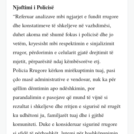
Njoftimi i Policisë
“Referuar analizave mbi ngjarjet e fundit rrugore
dhe konstatimeve të shkeljeve në vazhdimësi,
duhet akoma më shumë fokus i policisë dhe jo
vetëm, kryesisht mbi respektimin e sinjalizimit
rrugor, përdorimin e celularit gjatë drejtimit të
mjetit, përparësitë ndaj këmbësorëve etj.
Policia Rrugore kërkon mirëkuptimin tuaj, pasi
çdo masë administrative e vendosur, nuk ka për
qëllim dëmtimin apo ndëshkimin, por
parandalimin e pasojave që mund të vijnë si
rezultat i shkeljeve dhe rritjen e sigurisë në rrugët
ku udhëtoni ju, familjarët tuaj dhe i gjithë
komuniteti. Duke e konsideruar sigurinë rrugore
si sfidë të përbashkët, lutemi për bashkëpunimin