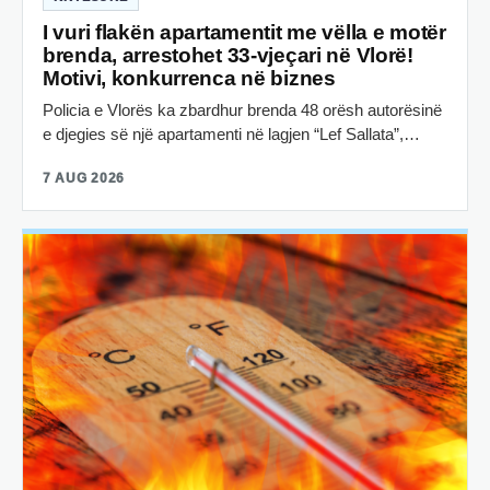
I vuri flakën apartamentit me vëlla e motër
brenda, arrestohet 33-vjeçari në Vlorë!
Motivi, konkurrenca në biznes
Policia e Vlorës ka zbardhur brenda 48 orësh autorësinë
e djegies së një apartamenti në lagjen “Lef Sallata”,…
7 AUG 2026