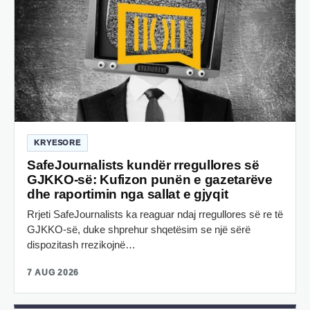
KRYESORE
SafeJournalists kundër rregullores së
GJKKO-së: Kufizon punën e gazetarëve
dhe raportimin nga sallat e gjyqit
Rrjeti SafeJournalists ka reaguar ndaj rregullores së re të
GJKKO-së, duke shprehur shqetësim se një sërë
dispozitash rrezikojnë…
7 AUG 2026