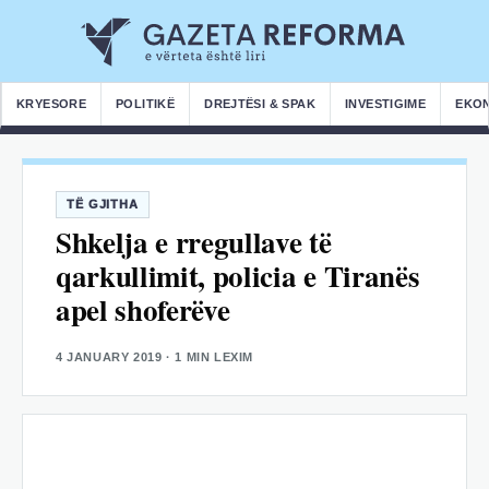
KRYESORE
POLITIKË
DREJTËSI & SPAK
INVESTIGIME
EKO
TË GJITHA
Shkelja e rregullave të
qarkullimit, policia e Tiranës
apel shoferëve
4 JANUARY 2019
· 1 MIN LEXIM