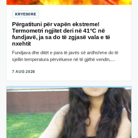
KRYESORE
Përgatituni për vapën ekstreme!
Termometri ngjitet deri në 41°C në
fundjavë, ja sa do të zgjasë vala e të
nxehtit
Fundjava dhe ditët e para të javës së ardhshme do të
sjellin temperatura përvëluese në të gjithë vendin,…
7 AUG 2026