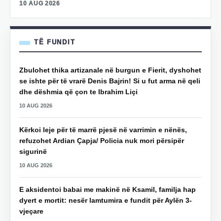
10 AUG 2026
TË FUNDIT
Zbulohet thika artizanale në burgun e Fierit, dyshohet
se ishte për të vrarë Denis Bajrin! Si u fut arma në qeli
dhe dëshmia që çon te Ibrahim Liçi
10 AUG 2026
Kërkoi leje për të marrë pjesë në varrimin e nënës,
refuzohet Ardian Çapja/ Policia nuk mori përsipër
sigurinë
10 AUG 2026
E aksidentoi babai me makinë në Ksamil, familja hap
dyert e mortit: nesër lamtumira e fundit për Aylën 3-
vjeçare