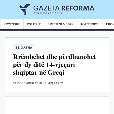
KRYESORE
POLITIKË
DREJTËSI & SPAK
INVESTIGIME
EKO
TË GJITHA
Rrëmbehet dhe përdhunohet
për dy ditë 14-vjeçari
shqiptar në Greqi
31 DECEMBER 2018
· 1 MIN LEXIM