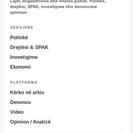
Lajm, llogaridhënie dhe interes publik. Politikë,
drejtësi, SPAK, investigime dhe denoncime
qytetare.
SEKSIONE
Politikë
Drejtësi & SPAK
Investigime
Ekonomi
PLATFORMA
Kërko në arkiv
Denonco
Video
Opinion / Analizë