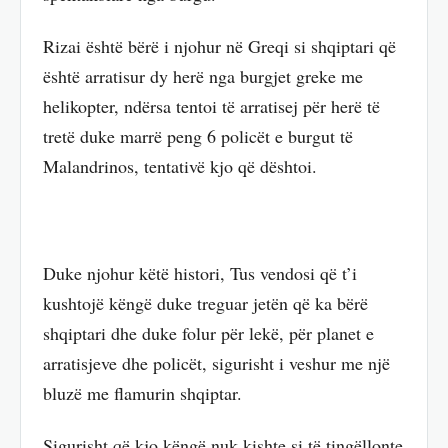
Rizai është bërë i njohur në Greqi si shqiptari që
është arratisur dy herë nga burgjet greke me
helikopter, ndërsa tentoi të arratisej për herë të
tretë duke marrë peng 6 policët e burgut të
Malandrinos, tentativë kjo që dështoi.
Duke njohur këtë histori, Tus vendosi që t’i
kushtojë këngë duke treguar jetën që ka bërë
shqiptari dhe duke folur për lekë, për planet e
arratisjeve dhe policët, sigurisht i veshur me një
bluzë me flamurin shqiptar.
Sigurisht që kjo këngë nuk kishte si të tingëllonte