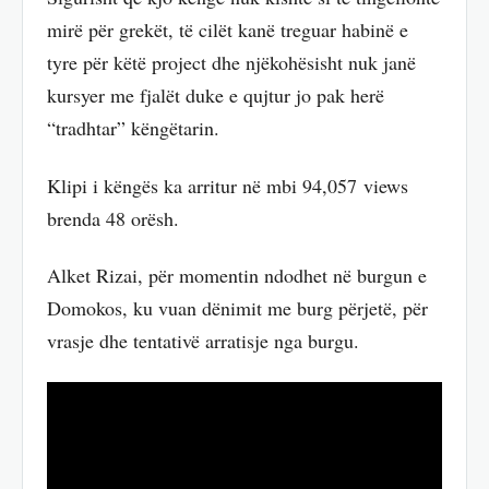
mirë për grekët, të cilët kanë treguar habinë e
tyre për këtë project dhe njëkohësisht nuk janë
kursyer me fjalët duke e qujtur jo pak herë
“tradhtar” këngëtarin.
Klipi i këngës ka arritur në mbi 94,057 views
brenda 48 orësh.
Alket Rizai, për momentin ndodhet në burgun e
Domokos, ku vuan dënimit me burg përjetë, për
vrasje dhe tentativë arratisje nga burgu.