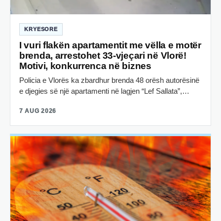
KRYESORE
I vuri flakën apartamentit me vëlla e motër
brenda, arrestohet 33-vjeçari në Vlorë!
Motivi, konkurrenca në biznes
Policia e Vlorës ka zbardhur brenda 48 orësh autorësinë
e djegies së një apartamenti në lagjen “Lef Sallata”,…
7 AUG 2026