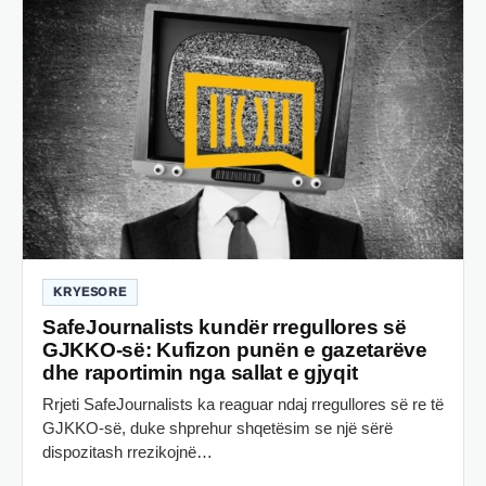
KRYESORE
SafeJournalists kundër rregullores së
GJKKO-së: Kufizon punën e gazetarëve
dhe raportimin nga sallat e gjyqit
Rrjeti SafeJournalists ka reaguar ndaj rregullores së re të
GJKKO-së, duke shprehur shqetësim se një sërë
dispozitash rrezikojnë…