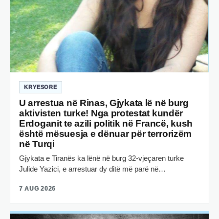
KRYESORE
U arrestua në Rinas, Gjykata lë në burg
aktivisten turke! Nga protestat kundër
Erdoganit te azili politik në Francë, kush
është mësuesja e dënuar për terrorizëm
në Turqi
Gjykata e Tiranës ka lënë në burg 32-vjeçaren turke
Julide Yazici, e arrestuar dy ditë më parë në…
7 AUG 2026