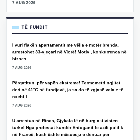
7 AUG 2026
TË FUNDIT
I vuri flakën apartamentit me vëlla e motër brenda,
arrestohet 33-vjeçari në Vlorë! Motivi, konkurrenca në
biznes
7 AUG 2026
Përgatituni për vapën ekstreme! Termometri ngjitet
deri në 41°C në fundjavë, ja sa do të zgjasë vala e të
nxehtit
7 AUG 2026
U arrestua në Rinas, Gjykata lë në burg aktivisten
turke! Nga protestat kundër Erdoganit te azili politik
në Francë, kush është mësuesja e dënuar për