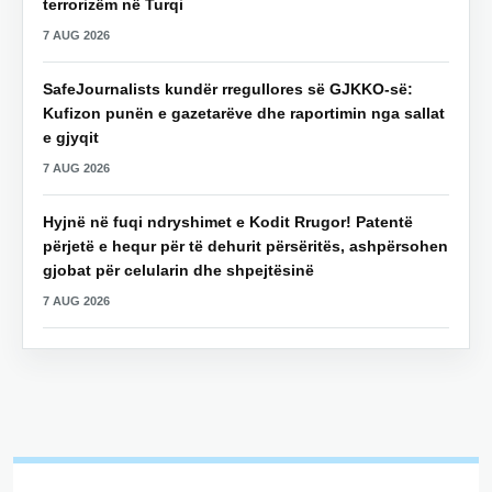
terrorizëm në Turqi
7 AUG 2026
SafeJournalists kundër rregullores së GJKKO-së:
Kufizon punën e gazetarëve dhe raportimin nga sallat
e gjyqit
7 AUG 2026
Hyjnë në fuqi ndryshimet e Kodit Rrugor! Patentë
përjetë e hequr për të dehurit përsëritës, ashpërsohen
gjobat për celularin dhe shpejtësinë
7 AUG 2026