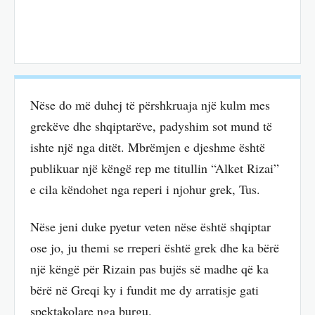
Nëse do më duhej të përshkruaja një kulm mes
grekëve dhe shqiptarëve, padyshim sot mund të
ishte një nga ditët. Mbrëmjen e djeshme është
publikuar një këngë rep me titullin “Alket Rizai”
e cila këndohet nga reperi i njohur grek, Tus.
Nëse jeni duke pyetur veten nëse është shqiptar
ose jo, ju themi se rreperi është grek dhe ka bërë
një këngë për Rizain pas bujës së madhe që ka
bërë në Greqi ky i fundit me dy arratisje gati
spektakolare nga burgu.