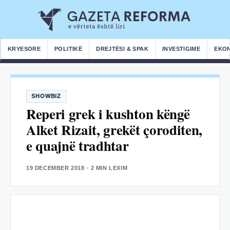
KRYESORE
POLITIKË
DREJTËSI & SPAK
INVESTIGIME
EKO
SHOWBIZ
Reperi grek i kushton këngë
Alket Rizait, grekët çoroditen,
e quajnë tradhtar
19 DECEMBER 2018
· 2 MIN LEXIM