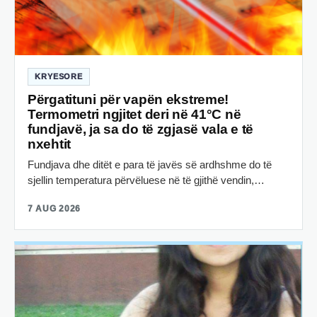
KRYESORE
Përgatituni për vapën ekstreme!
Termometri ngjitet deri në 41°C në
fundjavë, ja sa do të zgjasë vala e të
nxehtit
Fundjava dhe ditët e para të javës së ardhshme do të
sjellin temperatura përvëluese në të gjithë vendin,…
7 AUG 2026