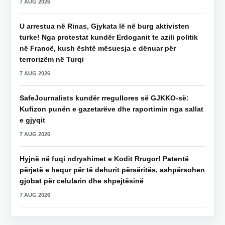
7 AUG 2026
U arrestua në Rinas, Gjykata lë në burg aktivisten
turke! Nga protestat kundër Erdoganit te azili politik
në Francë, kush është mësuesja e dënuar për
terrorizëm në Turqi
7 AUG 2026
SafeJournalists kundër rregullores së GJKKO-së:
Kufizon punën e gazetarëve dhe raportimin nga sallat
e gjyqit
7 AUG 2026
Hyjnë në fuqi ndryshimet e Kodit Rrugor! Patentë
përjetë e hequr për të dehurit përsëritës, ashpërsohen
gjobat për celularin dhe shpejtësinë
7 AUG 2026