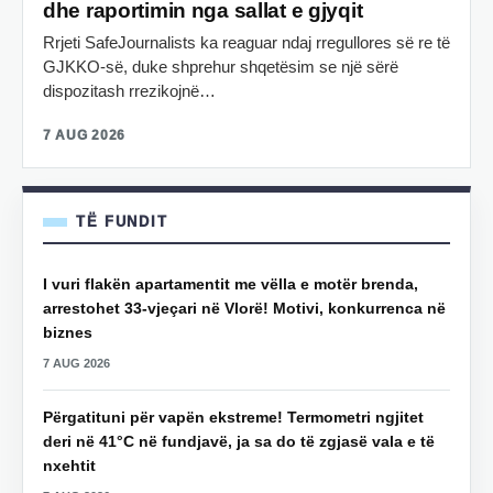
dhe raportimin nga sallat e gjyqit
Rrjeti SafeJournalists ka reaguar ndaj rregullores së re të
GJKKO-së, duke shprehur shqetësim se një sërë
dispozitash rrezikojnë…
7 AUG 2026
TË FUNDIT
I vuri flakën apartamentit me vëlla e motër brenda,
arrestohet 33-vjeçari në Vlorë! Motivi, konkurrenca në
biznes
7 AUG 2026
Përgatituni për vapën ekstreme! Termometri ngjitet
deri në 41°C në fundjavë, ja sa do të zgjasë vala e të
nxehtit