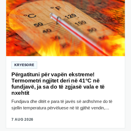
KRYESORE
Përgatituni për vapën ekstreme!
Termometri ngjitet deri në 41°C në
fundjavë, ja sa do të zgjasë vala e të
nxehtit
Fundjava dhe ditët e para të javës së ardhshme do të
sjellin temperatura përvëluese në të gjithë vendin,…
7 AUG 2026