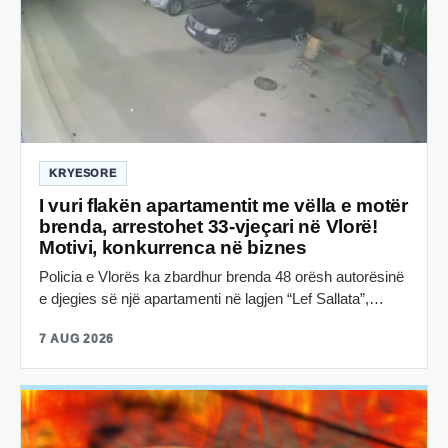
KRYESORE
I vuri flakën apartamentit me vëlla e motër
brenda, arrestohet 33-vjeçari në Vlorë!
Motivi, konkurrenca në biznes
Policia e Vlorës ka zbardhur brenda 48 orësh autorësinë
e djegies së një apartamenti në lagjen “Lef Sallata”,…
7 AUG 2026