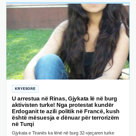
KRYESORE
U arrestua në Rinas, Gjykata lë në burg
aktivisten turke! Nga protestat kundër
Erdoganit te azili politik në Francë, kush
është mësuesja e dënuar për terrorizëm
në Turqi
Gjykata e Tiranës ka lënë në burg 32-vjeçaren turke