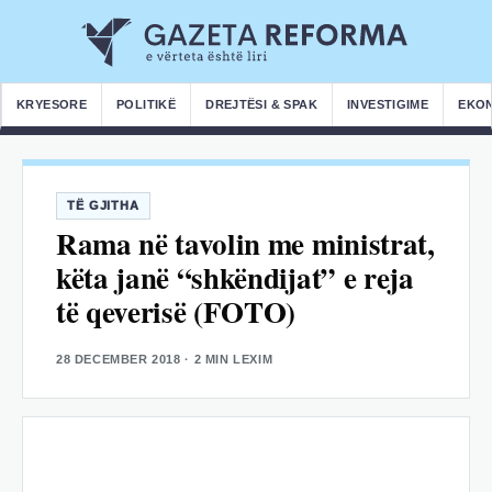
KRYESORE
POLITIKË
DREJTËSI & SPAK
INVESTIGIME
EKO
TË GJITHA
Rama në tavolin me ministrat,
këta janë “shkëndijat” e reja
të qeverisë (FOTO)
28 DECEMBER 2018
· 2 MIN LEXIM