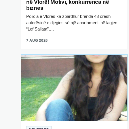
në Vlorë! Motivi, konkurrenca në
biznes
Policia e Vlorës ka zbardhur brenda 48 orësh
autorësinë e djegies së një apartamenti në lagjen
“Lef Sallata”,…
7 AUG 2026