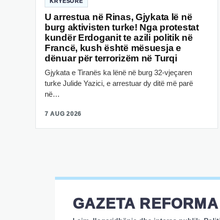
KRYESORE
U arrestua në Rinas, Gjykata lë në
burg aktivisten turke! Nga protestat
kundër Erdoganit te azili politik në
Francë, kush është mësuesja e
dënuar për terrorizëm në Turqi
Gjykata e Tiranës ka lënë në burg 32-vjeçaren
turke Julide Yazici, e arrestuar dy ditë më parë
në…
7 AUG 2026
GAZETA REFORMA