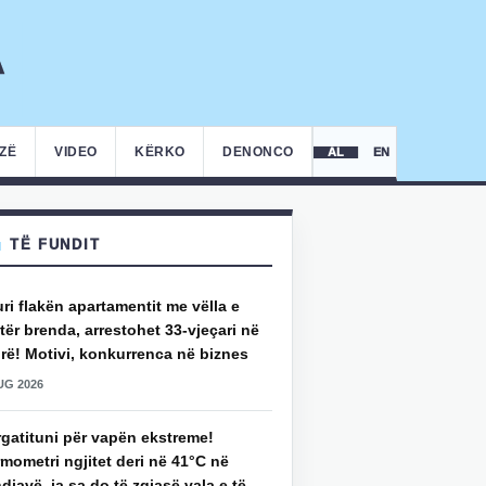
IZË
VIDEO
KËRKO
DENONCO
AL
EN
TË FUNDIT
uri flakën apartamentit me vëlla e
ër brenda, arrestohet 33-vjeçari në
rë! Motivi, konkurrenca në biznes
UG 2026
rgatituni për vapën ekstreme!
mometri ngjitet deri në 41°C në
djavë, ja sa do të zgjasë vala e të