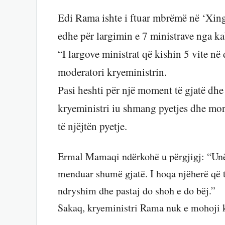
Edi Rama ishte i ftuar mbrëmë në ‘Xing
edhe për largimin e 7 ministrave nga kab
“I largove ministrat që kishin 5 vite në d
moderatori kryeministrin.
Pasi heshti për një moment të gjatë dhe
kryeministri iu shmang pyetjes dhe mori
të njëjtën pyetje.
Ermal Mamaqi ndërkohë u përgjigj: “Unë
menduar shumë gjatë. I hoqa njëherë që të
ndryshim dhe pastaj do shoh e do bëj.”
Sakaq, kryeministri Rama nuk e mohoji k