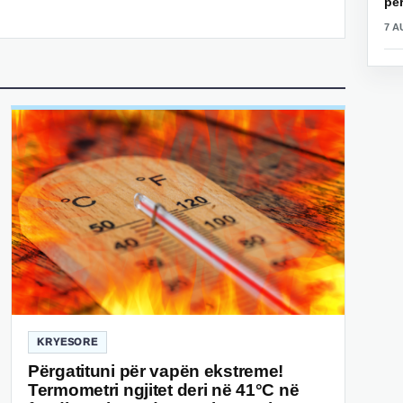
për
7 A
KRYESORE
Përgatituni për vapën ekstreme!
Termometri ngjitet deri në 41°C në