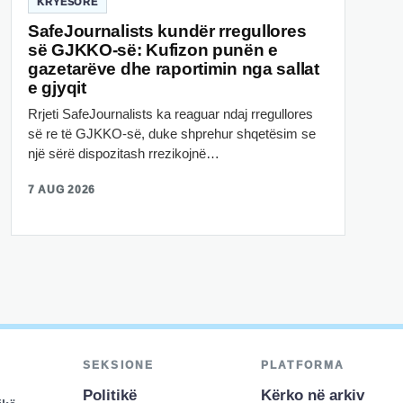
KRYESORE
SafeJournalists kundër rregullores
së GJKKO-së: Kufizon punën e
gazetarëve dhe raportimin nga sallat
e gjyqit
Rrjeti SafeJournalists ka reaguar ndaj rregullores
së re të GJKKO-së, duke shprehur shqetësim se
një sërë dispozitash rrezikojnë…
7 AUG 2026
SEKSIONE
PLATFORMA
Politikë
Kërko në arkiv