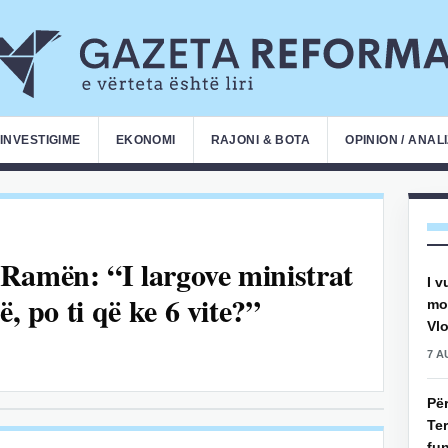
INVESTIGIME
EKONOMI
RAJONI & BOTA
OPINION / ANAL
Ramën: “I largove ministrat
I v
, po ti që ke 6 vite?”
mot
Vlo
7 A
Pë
Ter
fun