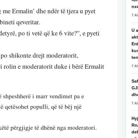
nxe
 me Ermalin’ dhe ndër të tjera u pyet
7 A
ineti qeveritar.
U a
etyrë, po ti vetë që ke 6 vite?”, e pyeti
akt
Erd
ku
 po shikonte drejt moderatorit,
ter
 rolin e moderatorit duke i bërë Ermalit
7 A
Saf
GJ
 shpeshherë i marr vendimet pa e
dhe
7 A
 qetësohet populli, që të bëj një
Hy
Rru
ëtë përgjigje të dhënë nga moderatori.
de