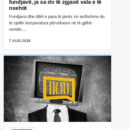
fundjavë, ja sa do të zgjasë vala e të
nxehtit
Fundjava dhe ditët e para të javës së ardhshme do
të sjellin temperatura përvëluese në të gjithë
vendin,…
7 AUG 2026