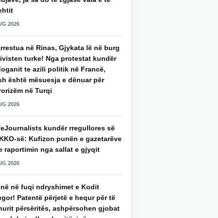
htit
UG 2026
rrestua në Rinas, Gjykata lë në burg
ivisten turke! Nga protestat kundër
oganit te azili politik në Francë,
sh është mësuesja e dënuar për
rorizëm në Turqi
UG 2026
eJournalists kundër rregullores së
KKO-së: Kufizon punën e gazetarëve
 raportimin nga sallat e gjyqit
UG 2026
jnë në fuqi ndryshimet e Kodit
gor! Patentë përjetë e hequr për të
hurit përsëritës, ashpërsohen gjobat