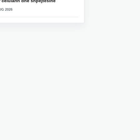
 celularin dhe shpejtësinë
UG 2026