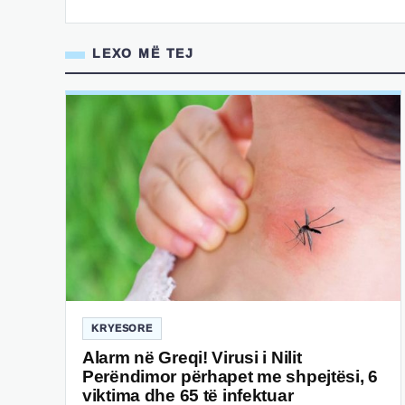
LEXO MË TEJ
KRYESORE
Alarm në Greqi! Virusi i Nilit
Perëndimor përhapet me shpejtësi, 6
viktima dhe 65 të infektuar