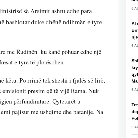
6 A
inistrisë së Arsimit ashtu edhe para
anë bashkuar duke dhënë ndihmën e tyre
AI 
Bri
nje
6 A
tare me Rudinën’ ku kanë pohuar edhe një
kesat e tyre të plotësohen.
Shk
kry
qy
këtu. Po rrimë tek sheshi i fjalës së lirë,
Mat
 emisionit presim që të vijë Rama. Nuk
6 A
jigjen përfundimtare. Qytetarët u
Tre
 jemi pajisur me ushqime dhe batanije. Na
de
Pol
6 A