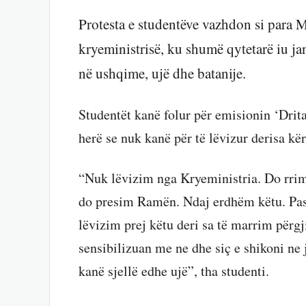
Protesta e studentëve vazhdon si para M
kryeministrisë, ku shumë qytetarë iu j
në ushqime, ujë dhe batanije.
Studentët kanë folur për emisionin ‘Dri
herë se nuk kanë për të lëvizur derisa kër
“Nuk lëvizim nga Kryeministria. Do rrimë 
do presim Ramën. Ndaj erdhëm këtu. Pas
lëvizim prej këtu deri sa të marrim përg
sensibilizuan me ne dhe siç e shikoni ne
kanë sjellë edhe ujë”, tha studenti.