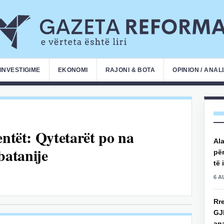
INVESTIGIME
EKONOMI
RAJONI & BOTA
OPINION / ANAL
entët: Qytetarët po na
Ala
atanije
për
të 
6 A
Rre
GJ
an