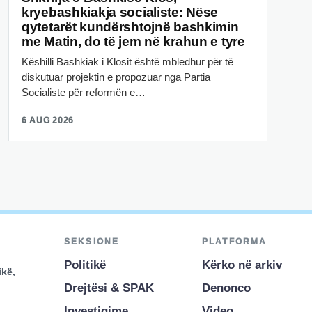
kryebashkiakja socialiste: Nëse
qytetarët kundërshtojnë bashkimin
me Matin, do të jem në krahun e tyre
Këshilli Bashkiak i Klosit është mbledhur për të
diskutuar projektin e propozuar nga Partia
Socialiste për reformën e…
6 AUG 2026
SEKSIONE
PLATFORMA
Politikë
Kërko në arkiv
ikë,
Drejtësi & SPAK
Denonco
Investigime
Video