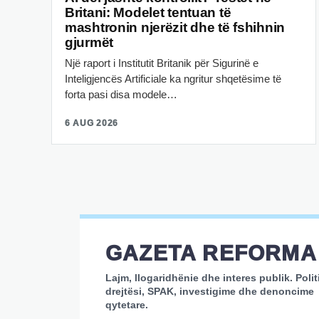
Britani: Modelet tentuan të
mashtronin njerëzit dhe të fshihnin
gjurmët
Një raport i Institutit Britanik për Sigurinë e
Inteligjencës Artificiale ka ngritur shqetësime të
forta pasi disa modele…
6 AUG 2026
GAZETA REFORMA
Lajm, llogaridhënie dhe interes publik. Polit
drejtësi, SPAK, investigime dhe denoncime
qytetare.