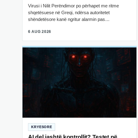
Virusi i Nilit Perëndimor po përhapet me ritme
shqetësuese në Greqi, ndërsa autoritetet
shëndetësore kanë ngritur alarmin pas…
6 AUG 2026
KRYESORE
AI del jashtë kontrollit? Testet në