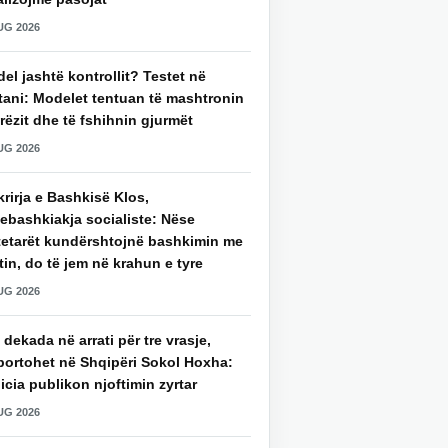
UG 2026
del jashtë kontrollit? Testet në
tani: Modelet tentuan të mashtronin
rëzit dhe të fshihnin gjurmët
UG 2026
rirja e Bashkisë Klos,
ebashkiakja socialiste: Nëse
tetarët kundërshtojnë bashkimin me
in, do të jem në krahun e tyre
UG 2026
 dekada në arrati për tre vrasje,
portohet në Shqipëri Sokol Hoxha:
icia publikon njoftimin zyrtar
UG 2026