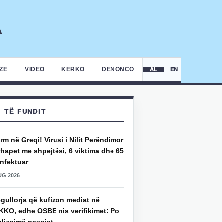
IZË
VIDEO
KËRKO
DENONCO
AL
EN
TË FUNDIT
rm në Greqi! Virusi i Nilit Perëndimor
hapet me shpejtësi, 6 viktima dhe 65
infektuar
UG 2026
gullorja që kufizon mediat në
KKO, edhe OSBE nis verifikimet: Po
alizojmë pasojat