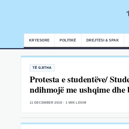
KRYESORE
POLITIKË
DREJTËSI & SPAK
TË GJITHA
Protesta e studentëve/ Stud
ndihmojë me ushqime dhe b
11 DECEMBER 2018
· 1 MIN LEXIM