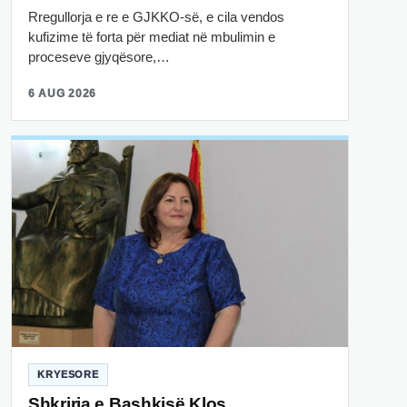
Rregullorja e re e GJKKO-së, e cila vendos
kufizime të forta për mediat në mbulimin e
proceseve gjyqësore,…
6 AUG 2026
KRYESORE
Shkrirja e Bashkisë Klos,