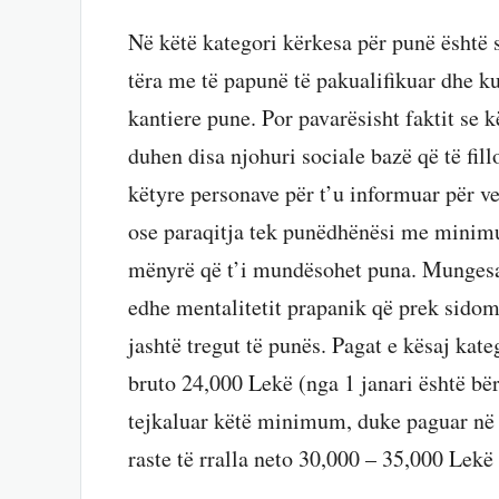
Në këtë kategori kërkesa për punë është
tëra me të papunë të pakualifikuar dhe k
kantiere pune. Por pavarësisht faktit se k
duhen disa njohuri sociale bazë që të fil
këtyre personave për t’u informuar për ve
ose paraqitja tek punëdhënësi me minimu
mënyrë që t’i mundësohet puna. Mungesa
edhe mentalitetit prapanik që prek sidom
jashtë tregut të punës. Pagat e kësaj kat
bruto 24,000 Lekë (nga 1 janari është bë
tejkaluar këtë minimum, duke paguar në n
raste të rralla neto 30,000 – 35,000 Lekë 