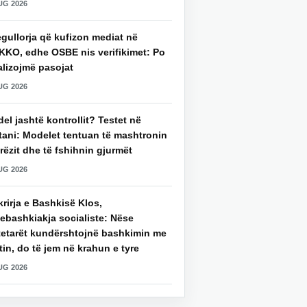
UG 2026
gullorja që kufizon mediat në
KKO, edhe OSBE nis verifikimet: Po
alizojmë pasojat
UG 2026
del jashtë kontrollit? Testet në
tani: Modelet tentuan të mashtronin
rëzit dhe të fshihnin gjurmët
UG 2026
rirja e Bashkisë Klos,
ebashkiakja socialiste: Nëse
tetarët kundërshtojnë bashkimin me
in, do të jem në krahun e tyre
UG 2026