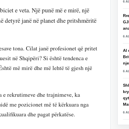
6 A
biciet e veta. Një punë më e mirë, një
Rre
 në detyrë janë në planet dhe pritshmëritë
GJ
an
6 A
esave tona. Cilat janë profesionet që pritet
AI 
esit në Shqipëri? Si është tendenca e
Bri
nje
Është më mirë dhe më lehtë të gjesh një
6 A
Shk
kry
e rekrutimeve dhe trajnimeve, ka
qy
uidë me pozicionet më të kërkuara nga
Mat
kualifikuara dhe pagat përkatëse.
6 A