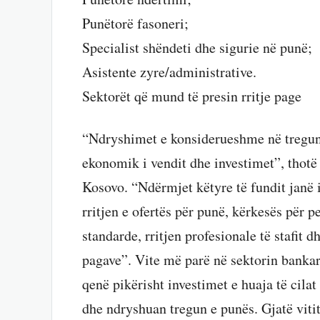
Punëtorë fasoneri;
Specialist shëndeti dhe sigurie në punë;
Asistente zyre/administrative.
Sektorët që mund të presin rritje page
“Ndryshimet e konsiderueshme në tregun
ekonomik i vendit dhe investimet”, thotë
Kosovo. “Ndërmjet këtyre të fundit janë 
rritjen e ofertës për punë, kërkesës për p
standarde, rritjen profesionale të stafit dh
pagave”. Vite më parë në sektorin banka
qenë pikërisht investimet e huaja të cilat
dhe ndryshuan tregun e punës. Gjatë vitit