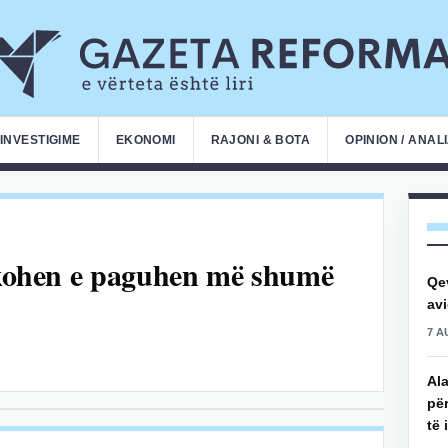
INVESTIGIME
EKONOMI
RAJONI & BOTA
OPINION / ANAL
ërkohen e paguhen më shumë
Qe
avi
7 A
Ala
për
të 