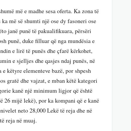
 shumë më e madhe sesa oferta. Ka zona të
u ka më së shumti një ose dy fasoneri ose
ëto janë punë të pakualifikuara, përsëri
losh punë, duke filluar që nga mundësia e
ndin e lirë të punës dhe çfarë kërkohet,
min e sjelljes dhe qasjes ndaj punës, në
 e këtyre elementeve bazë, por shpesh
os gratë dhe vajzat, e mban këtë kategori
egorie kanë një minimum ligjor që është
rë 26 mijë lekë), por ka kompani që e kanë
ivelet neto 28,000 Lekë të reja dhe në
të reja në muaj.