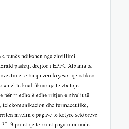
 e punës ndikohen nga zhvillimi
 Erald pashaj, drejtor i EPPC Albania &
investimet e huaja zëri kryesor që ndikon
ersonel të kualifikuar që të zbatojë
e për rrjedhojë edhe rritjen e nivelit të
r, telekomunikacion dhe farmaceutikë,
 rriten nivelin e pagave të këtyre sektorëve
 2019 pritet që të rritet paga minimale