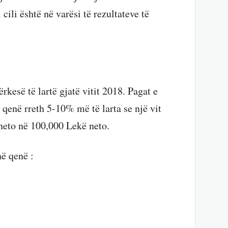
 cili është në varësi të rezultateve të
rkesë të lartë gjatë vitit 2018. Pagat e
 qenë rreth 5-10% më të larta se një vit
neto në 100,000 Lekë neto.
ë qenë :