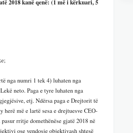
atë 2018 kanë qenë: (1 më i kërkuari, 5
ke;
rtë nga numri 1 tek 4) luhaten nga
Lekë neto. Paga e tyre luhaten nga
jegjësive, etj. Ndërsa paga e Drejtorit të
y herë më e lartë sesa e drejtuesve CEO-
pasur rritje domethënëse gjatë 2018 në
bjektivi ose vendosje objektivash shtesë