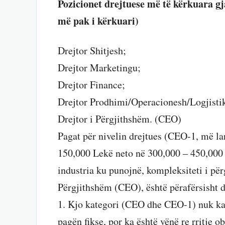
Pozicionet drejtuese më të kërkuara gj
më pak i kërkuari)
Drejtor Shitjesh;
Drejtor Marketingu;
Drejtor Finance;
Drejtor Prodhimi/Operacionesh/Logjisti
Drejtor i Përgjithshëm. (CEO)
Pagat për nivelin drejtues (CEO-1, më la
150,000 Lekë neto në 300,000 – 450,000 
industria ku punojnë, kompleksiteti i përg
Përgjithshëm (CEO), është përafërsisht d
1. Kjo kategori (CEO dhe CEO-1) nuk ka 
pagën fikse, por ka është vënë re rritje o