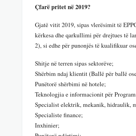
Çfarë pritet në 2019?
Gjatë vitit 2019, sipas vlerësimit të EPP
kërkesa dhe qarkullimi për drejtues të
2), si edhe për punonjës të kualifikuar o
Shitje në terren sipas sektorëve;
Shërbim ndaj klientit (Ballë për ballë os
Punëtorë shërbimi në hotele;
Teknologjia e informacionit për Programue
Specialist elektrik, mekanik, hidraulik,
Specialiste finance;
Inxhinier;
Punëtorë ndërtimi;