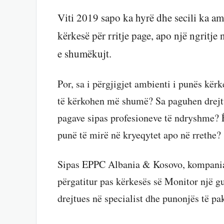
Viti 2019 sapo ka hyrë dhe secili ka am
kërkesë për rritje page, apo një ngritje
e shumëkujt.
Por, sa i përgjigjet ambienti i punës kërk
të kërkohen më shumë? Sa paguhen drejtu
pagave sipas profesioneve të ndryshme? 
punë të mirë në kryeqytet apo në rrethe?
Sipas EPPC Albania & Kosovo, kompania 
përgatitur pas kërkesës së Monitor një g
drejtues në specialist dhe punonjës të pa