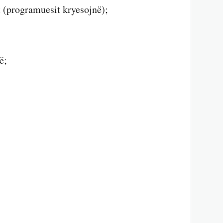
t (programuesit kryesojnë);
ë;