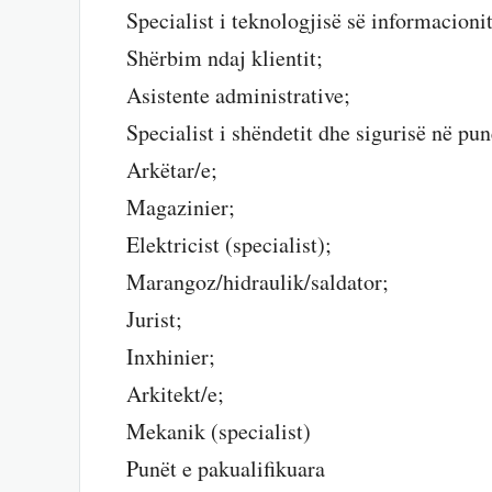
Specialist i teknologjisë së informacioni
Shërbim ndaj klientit;
Asistente administrative;
Specialist i shëndetit dhe sigurisë në pun
Arkëtar/e;
Magazinier;
Elektricist (specialist);
Marangoz/hidraulik/saldator;
Jurist;
Inxhinier;
Arkitekt/e;
Mekanik (specialist)
Punët e pakualifikuara