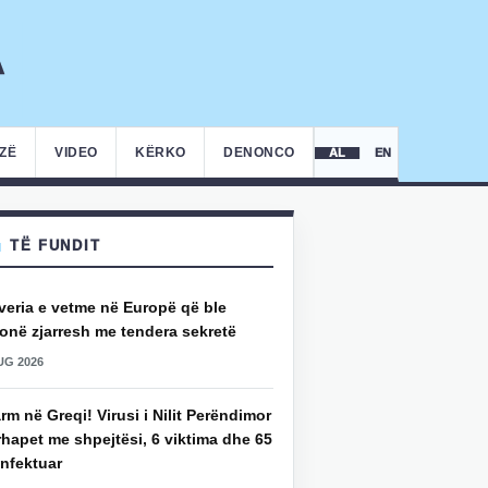
IZË
VIDEO
KËRKO
DENONCO
AL
EN
TË FUNDIT
veria e vetme në Europë që ble
onë zjarresh me tendera sekretë
UG 2026
rm në Greqi! Virusi i Nilit Perëndimor
hapet me shpejtësi, 6 viktima dhe 65
infektuar