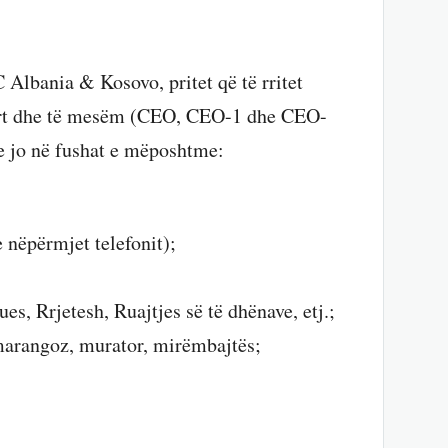
C Albania & Kosovo, pritet që të rritet
 lart dhe të mesëm (CEO, CEO-1 dhe CEO-
se jo në fushat e mëposhtme:
e nëpërmjet telefonit);
s, Rrjetesh, Ruajtjes së të dhënave, etj.;
 marangoz, murator, mirëmbajtës;