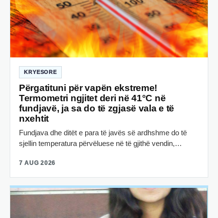
KRYESORE
Përgatituni për vapën ekstreme!
Termometri ngjitet deri në 41°C në
fundjavë, ja sa do të zgjasë vala e të
nxehtit
Fundjava dhe ditët e para të javës së ardhshme do të
sjellin temperatura përvëluese në të gjithë vendin,…
7 AUG 2026