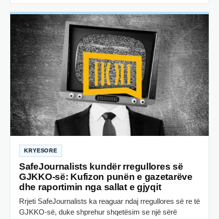
KRYESORE
SafeJournalists kundër rregullores së
GJKKO-së: Kufizon punën e gazetarëve
dhe raportimin nga sallat e gjyqit
Rrjeti SafeJournalists ka reaguar ndaj rregullores së re të
GJKKO-së, duke shprehur shqetësim se një sërë