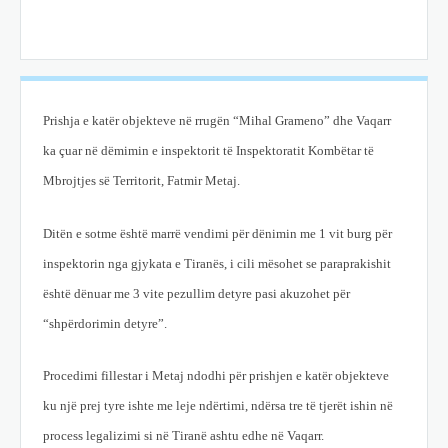
Prishja e katër objekteve në rrugën “Mihal Grameno” dhe Vaqarr
ka çuar në dëmimin e inspektorit të Inspektoratit Kombëtar të
Mbrojtjes së Territorit, Fatmir Metaj.
Ditën e sotme është marrë vendimi për dënimin me 1 vit burg për
inspektorin nga gjykata e Tiranës, i cili mësohet se paraprakishit
është dënuar me 3 vite pezullim detyre pasi akuzohet për
“shpërdorimin detyre”.
Procedimi fillestar i Metaj ndodhi për prishjen e katër objekteve
ku një prej tyre ishte me leje ndërtimi, ndërsa tre të tjerët ishin në
process legalizimi si në Tiranë ashtu edhe në Vaqarr.