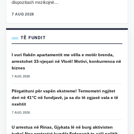
dispozitash rrezikojnë…
7 AUG 2026
TË FUNDIT
I vuri flakën apartamentit me vëlla e motër brenda,
arrestohet 33-vjeçari në Vlorë! Motivi, konkurrenca në
biznes
7 AUG 2026
Përgatituni për vapën ekstreme! Termometri ngjitet
deri në 41°C në fundjavë, ja sa do të zgjasë vala e të
nxehtit
7 AUG 2026
U arrestua në Rinas, Gjykata lë në burg aktivisten
turke! Nga protestat kundër Erdoganit te azili politik