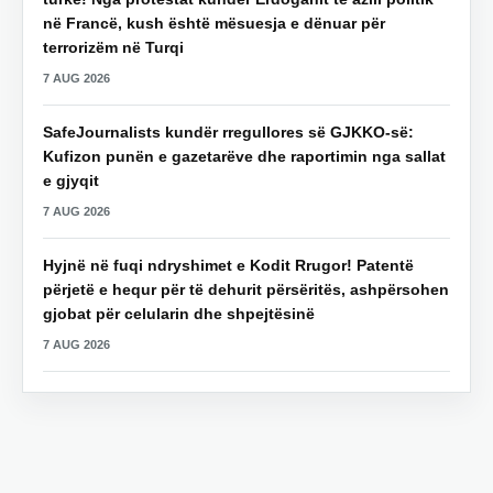
në Francë, kush është mësuesja e dënuar për
terrorizëm në Turqi
7 AUG 2026
SafeJournalists kundër rregullores së GJKKO-së:
Kufizon punën e gazetarëve dhe raportimin nga sallat
e gjyqit
7 AUG 2026
Hyjnë në fuqi ndryshimet e Kodit Rrugor! Patentë
përjetë e hequr për të dehurit përsëritës, ashpërsohen
gjobat për celularin dhe shpejtësinë
7 AUG 2026