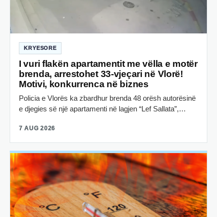
KRYESORE
I vuri flakën apartamentit me vëlla e motër
brenda, arrestohet 33-vjeçari në Vlorë!
Motivi, konkurrenca në biznes
Policia e Vlorës ka zbardhur brenda 48 orësh autorësinë
e djegies së një apartamenti në lagjen “Lef Sallata”,…
7 AUG 2026