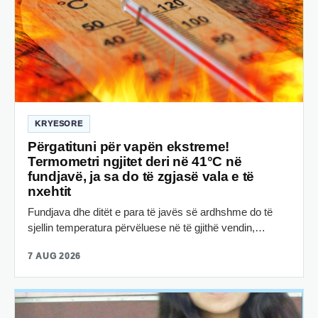
KRYESORE
Përgatituni për vapën ekstreme!
Termometri ngjitet deri në 41°C në
fundjavë, ja sa do të zgjasë vala e të
nxehtit
Fundjava dhe ditët e para të javës së ardhshme do të
sjellin temperatura përvëluese në të gjithë vendin,…
7 AUG 2026