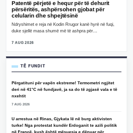
Patentë përjetë e hequr për të dehurit
përsëritës, ashpërsohen gjobat për
celularin dhe shpejtësinë
Ndryshimet e reja në Kodin Rrugor kanë hyrë në fuqi,
duke sjellë masa shumë më të ashpra për…
7 AUG 2026
TË FUNDIT
Përgatituni për vapën ekstreme! Termometri ngjitet
deri në 41°C në fundjavë, ja sa do të zgjasë vala e të
nxehtit
7 AUG 2026
U arrestua në Rinas, Gjykata lë në burg aktivisten
turke! Nga protestat kundër Erdoganit te azili politik
në Francë, kush është mësuesja e dënuar për