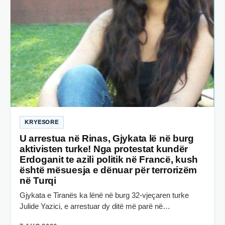
KRYESORE
U arrestua në Rinas, Gjykata lë në burg
aktivisten turke! Nga protestat kundër
Erdoganit te azili politik në Francë, kush
është mësuesja e dënuar për terrorizëm
në Turqi
Gjykata e Tiranës ka lënë në burg 32-vjeçaren turke
Julide Yazici, e arrestuar dy ditë më parë në…