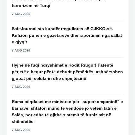
terrorizëm në Turqi
7 AUG 2026
SafeJournalists kundër rregullores së GJKKO-së:
Kufizon punën e gazetarëve dhe raportimin nga sallat
e gjyqit
7 AUG 2026
Hyjnë në fuqi ndryshimet e Kodit Rrugor! Patentë
përjetë e hequr për të dehurit përsëritës, ashpërsohen
gjobat për celularin dhe shpejtësinë
7 AUG 2026
Rama përplaset me ministren për “superkompaninë” e
barnave, shtatori mund të vendosë jo vetëm fatin e
Salës, por edhe të gjithë sistemit të furnizimit në
shëndetësi
7 AUG 2026