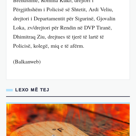
Përgjithshëm i Policisë së Shtetit, Ardi Veliu,
drejtori i Departamentit për Sigurinë, Gjovalin
Loka, zv/drejtori për Rendin në DVP Tiranë,
Dhimitraq Ziu, drejtues të tjerë të lartë të
Policisë, kolegë, miq e të afërm.
(Balkanweb)
LEXO MË TEJ