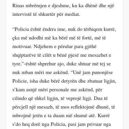
Rinas mbrëmjen e djeshme, ku ka dhënë dhe një
intervistë të shkurtër për mediat.
“Policia është ëndrra ime, nuk do tërhiqem kurrë,
çka më ndodhi më ka bërë më të fortë, më të
motivuar. Ndjehem e përulur para gjithë
shqiptarëve të cilët u bënë pjesë me mesazhet e
tyre.”-është shprehur ajo, duke shtuar më tej se
nuk mban mëri me askënd. “Unë jam punonjëse
Policie, isha duke bërë detyrën dhe zbatuar ligjin,
s’kam asnjë mëri personale me askënd, për
cilindo që shkel ligjin, të veprojë ligji. Dua të
përcjell një mesazh, të mos reflektojmë dhunë, të
mbrojmë jetën e ta duam më shumë atë. Kurrë
s’do heq dorë nga Policia, pasi jam privuar nga