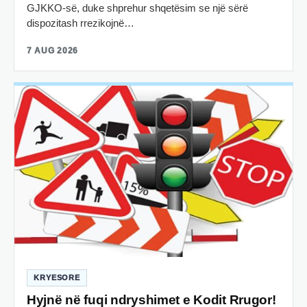
GJKKO-së, duke shprehur shqetësim se një sërë
dispozitash rrezikojnë…
7 AUG 2026
KRYESORE
Hyjnë në fuqi ndryshimet e Kodit Rrugor!