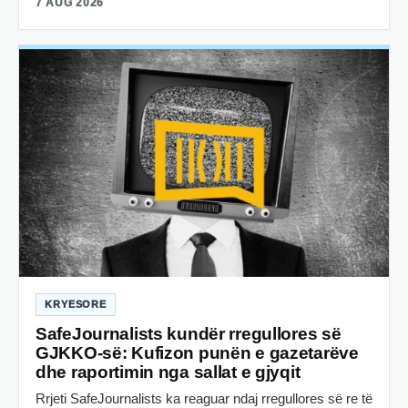
7 AUG 2026
KRYESORE
SafeJournalists kundër rregullores së
GJKKO-së: Kufizon punën e gazetarëve
dhe raportimin nga sallat e gjyqit
Rrjeti SafeJournalists ka reaguar ndaj rregullores së re të