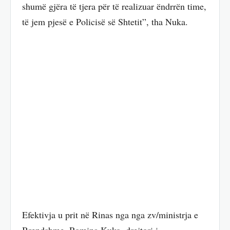
shumë gjëra të tjera për të realizuar ëndrrën time,
të jem pjesë e Policisë së Shtetit”, tha Nuka.
Efektivja u prit në Rinas nga nga zv/ministrja e
Brendshme, Romina Kuko, drejtori i