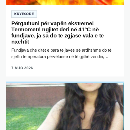
KRYESORE
Përgatituni për vapën ekstreme!
Termometri ngjitet deri në 41°C në
fundjavë, ja sa do të zgjasë vala e të
nxehtit
Fundjava dhe ditët e para të javës së ardhshme do të
sjellin temperatura përvëluese në të gjithë vendin,…
7 AUG 2026