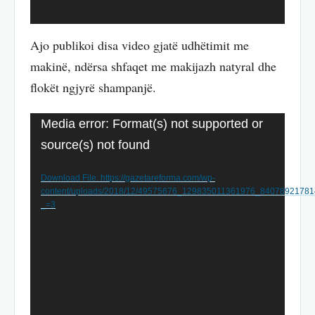
Ajo publikoi disa video gjatë udhëtimit me
makinë, ndërsa shfaqet me makijazh natyral dhe
flokët ngjyrë shampanjë.
Video
Media error: Format(s) not supported or
Player
source(s) not found
Download File: https://gazetareforma.com/wp-
content/uploads/2018/12/49575676_129835011361976_8407892178
_=3