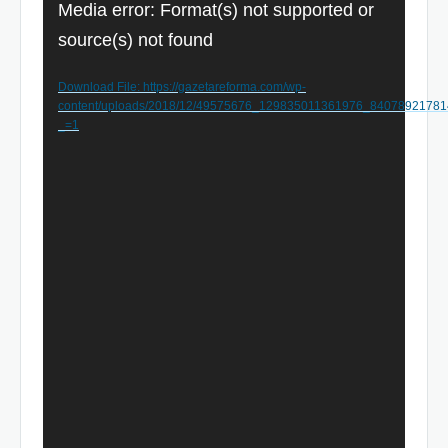
Video
Media error: Format(s) not supported or
Player
source(s) not found
Download File: https://gazetareforma.com/wp-
content/uploads/2018/12/49575676_129835011361976_8407892178
_=1