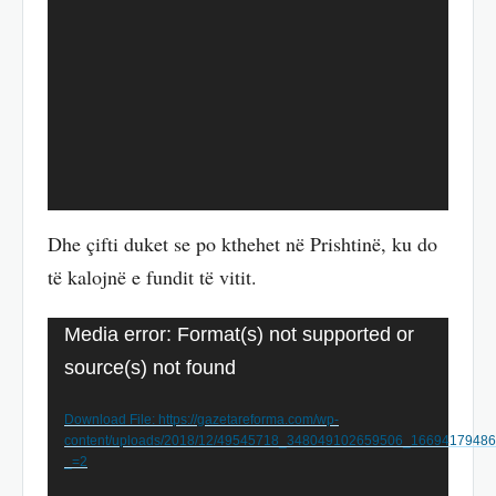
Dhe çifti duket se po kthehet në Prishtinë, ku do
të kalojnë e fundit të vitit.
Video
Media error: Format(s) not supported or
Player
source(s) not found
Download File: https://gazetareforma.com/wp-
content/uploads/2018/12/49545718_348049102659506_1669417948
_=2