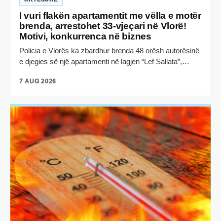
I vuri flakën apartamentit me vëlla e motër
brenda, arrestohet 33-vjeçari në Vlorë!
Motivi, konkurrenca në biznes
Policia e Vlorës ka zbardhur brenda 48 orësh autorësinë
e djegies së një apartamenti në lagjen “Lef Sallata”,…
7 AUG 2026