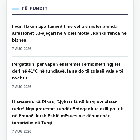
TË FUNDIT
I vuri flakën apartamentit me vëlla e motër brenda,
arrestohet 33-vjeçari në Vlorë! Motivi, konkurrenca në
biznes
7 AUG 2026
Përgatituni për vapën ekstreme! Termometri ngjitet
deri në 41°C në fundjavë, ja sa do të zgjasë vala e të
nxehtit
7 AUG 2026
U arrestua në Rinas, Gjykata lë në burg aktivisten
turke! Nga protestat kundër Erdoganit te azili politik
në Francë, kush është mësuesja e dënuar për
terrorizëm në Turqi
7 AUG 2026