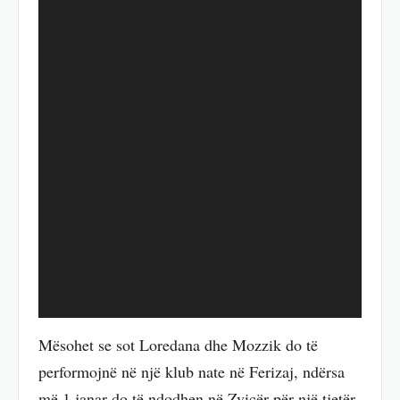
Mësohet se sot Loredana dhe Mozzik do të
performojnë në një klub nate në Ferizaj, ndërsa
më 1 janar do të ndodhen në Zvicër për një tjetër