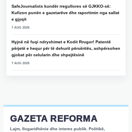
SafeJournalists kundër rregullores së GJKKO-së:
Kufizon punën e gazetarëve dhe raportimin nga sallat
e gjyqit
7 AUG 2026
Hyjnë në fuqi ndryshimet e Kodit Rrugor! Patentë
përjetë e hequr për të dehurit përsëritës, ashpërsohen
gjobat për celularin dhe shpejtësinë
7 AUG 2026
GAZETA REFORMA
Lajm, llogaridhënie dhe interes publik. Politikë,