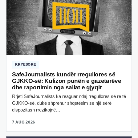
KRYESORE
SafeJournalists kundër rregullores së
GJKKO-së: Kufizon punën e gazetarëve
dhe raportimin nga sallat e gjyqit
Rrjeti SafeJournalists ka reaguar ndaj rregullores së re të
GJKKO-së, duke shprehur shqetësim se një sërë
dispozitash rrezikojnë…
7 AUG 2026