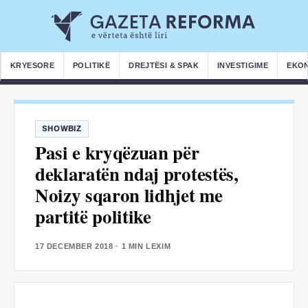
KRYESORE
POLITIKË
DREJTËSI & SPAK
INVESTIGIME
EKO
SHOWBIZ
Pasi e kryqëzuan për
deklaratën ndaj protestës,
Noizy sqaron lidhjet me
partitë politike
17 DECEMBER 2018
· 1 MIN LEXIM