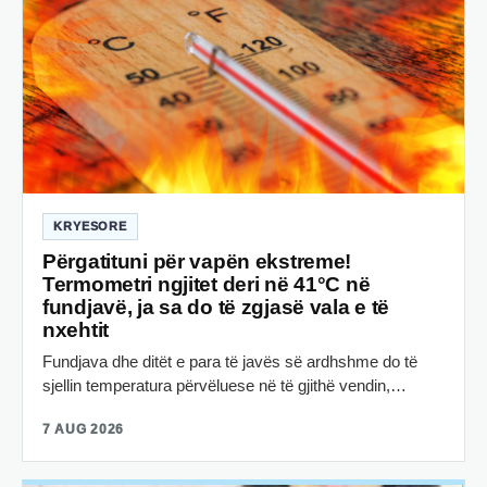
KRYESORE
Përgatituni për vapën ekstreme!
Termometri ngjitet deri në 41°C në
fundjavë, ja sa do të zgjasë vala e të
nxehtit
Fundjava dhe ditët e para të javës së ardhshme do të
sjellin temperatura përvëluese në të gjithë vendin,…
7 AUG 2026