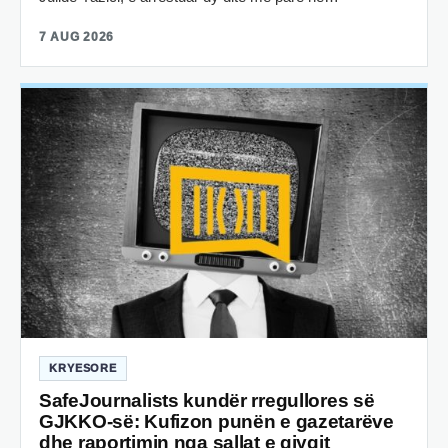
7 AUG 2026
KRYESORE
SafeJournalists kundër rregullores së
GJKKO-së: Kufizon punën e gazetarëve
dhe raportimin nga sallat e gjyqit