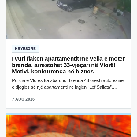
KRYESORE
I vuri flakën apartamentit me vëlla e motër
brenda, arrestohet 33-vjeçari në Vlorë!
Motivi, konkurrenca në biznes
Policia e Vlorës ka zbardhur brenda 48 orësh autorësinë
e djegies së një apartamenti në lagjen “Lef Sallata”,…
7 AUG 2026