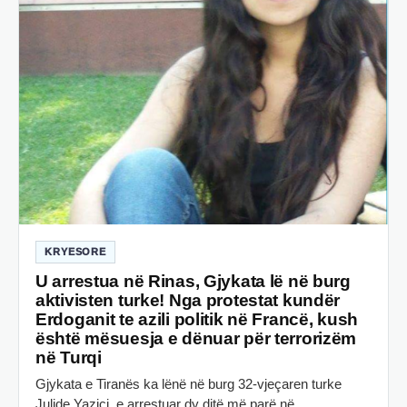
KRYESORE
U arrestua në Rinas, Gjykata lë në burg
aktivisten turke! Nga protestat kundër
Erdoganit te azili politik në Francë, kush
është mësuesja e dënuar për terrorizëm
në Turqi
Gjykata e Tiranës ka lënë në burg 32-vjeçaren turke
Julide Yazici, e arrestuar dy ditë më parë në…