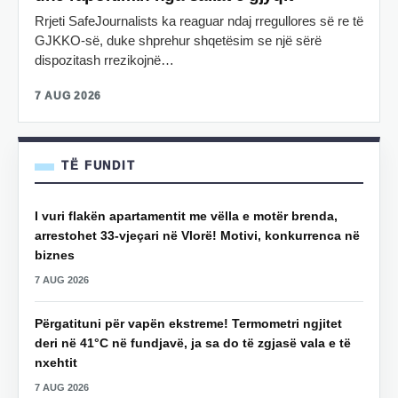
Rrjeti SafeJournalists ka reaguar ndaj rregullores së re të
GJKKO-së, duke shprehur shqetësim se një sërë
dispozitash rrezikojnë…
7 AUG 2026
TË FUNDIT
I vuri flakën apartamentit me vëlla e motër brenda,
arrestohet 33-vjeçari në Vlorë! Motivi, konkurrenca në
biznes
7 AUG 2026
Përgatituni për vapën ekstreme! Termometri ngjitet
deri në 41°C në fundjavë, ja sa do të zgjasë vala e të
nxehtit
7 AUG 2026