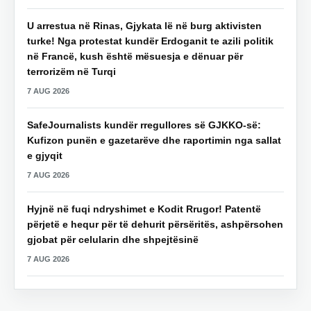
U arrestua në Rinas, Gjykata lë në burg aktivisten
turke! Nga protestat kundër Erdoganit te azili politik
në Francë, kush është mësuesja e dënuar për
terrorizëm në Turqi
7 AUG 2026
SafeJournalists kundër rregullores së GJKKO-së:
Kufizon punën e gazetarëve dhe raportimin nga sallat
e gjyqit
7 AUG 2026
Hyjnë në fuqi ndryshimet e Kodit Rrugor! Patentë
përjetë e hequr për të dehurit përsëritës, ashpërsohen
gjobat për celularin dhe shpejtësinë
7 AUG 2026