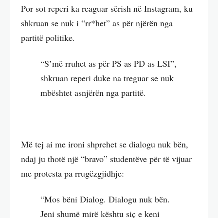
Por sot reperi ka reaguar sërish në Instagram, ku
shkruan se nuk i “rr*het” as për njërën nga
partitë politike.
“S’më rruhet as për PS as PD as LSI”,
shkruan reperi duke na treguar se nuk
mbështet asnjërën nga partitë.
Më tej ai me ironi shprehet se dialogu nuk bën,
ndaj ju thotë një “bravo” studentëve për të vijuar
me protesta pa rrugëzgjidhje:
“Mos bëni Dialog. Dialogu nuk bën.
Jeni shumë mirë kështu siç e keni