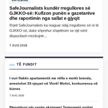
KRYESORE
SafeJournalists kundër rregullores së
GJKKO-së: Kufizon punën e gazetarëve
dhe raportimin nga sallat e gjyqit
Rrjeti SafeJournalists ka reaguar ndaj rregullores së re të
GJKKO-së, duke shprehur shqetësim se një sërë
dispozitash rrezikojnë…
7 AUG 2026
TË FUNDIT
I vuri flakën apartamentit me vëlla e motër brenda,
arrestohet 33-vjeçari në Vlorë! Motivi, konkurrenca në
biznes
7 AUG 2026
Përgatituni për vapën ekstreme! Termometri ngjitet