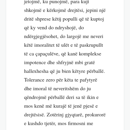
jetojmë, ku punojmë, para kujt
shkojmë e kërkojmë drejtësi, jepini një
dritë shprese këtij populli që të kuptoj
që ky vend do ndryshojë, do
ndërgjegjësohet, do largojë me neveri
këtë imoralitet të ulët e të paskrupullt
të ca çapaçulëve, që kanë komplekse
impotence dhe shfryjnë mbi gratë
hallexhesha që ju bien këtyre përballë.
Tolerance zero për këta te pafytyrë
dhe imoral të neveritshëm do ju
qëndrojmë përballë deri sa të ikin e
mos kenë më kurajë të jenë pjesë e
drejtësisë. Zotërinj gjyqtarë, prokurorë
e kushdo tjetër, mos firmosni me