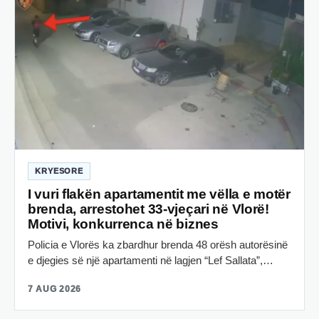
KRYESORE
I vuri flakën apartamentit me vëlla e motër
brenda, arrestohet 33-vjeçari në Vlorë!
Motivi, konkurrenca në biznes
Policia e Vlorës ka zbardhur brenda 48 orësh autorësinë
e djegies së një apartamenti në lagjen “Lef Sallata”,…
7 AUG 2026