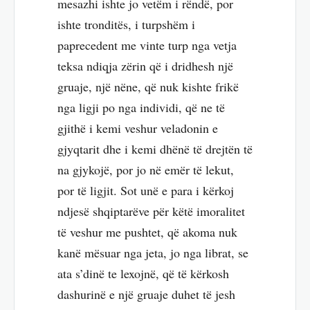
mesazhi ishte jo vetëm i rëndë, por
ishte tronditës, i turpshëm i
paprecedent me vinte turp nga vetja
teksa ndiqja zërin që i dridhesh një
gruaje, një nëne, që nuk kishte frikë
nga ligji po nga individi, që ne të
gjithë i kemi veshur veladonin e
gjyqtarit dhe i kemi dhënë të drejtën të
na gjykojë, por jo në emër të lekut,
por të ligjit. Sot unë e para i kërkoj
ndjesë shqiptarëve për këtë imoralitet
të veshur me pushtet, që akoma nuk
kanë mësuar nga jeta, jo nga librat, se
ata s’dinë te lexojnë, që të kërkosh
dashurinë e një gruaje duhet të jesh