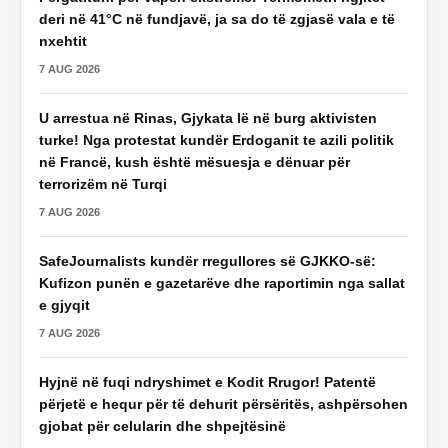
deri në 41°C në fundjavë, ja sa do të zgjasë vala e të
nxehtit
7 AUG 2026
U arrestua në Rinas, Gjykata lë në burg aktivisten
turke! Nga protestat kundër Erdoganit te azili politik
në Francë, kush është mësuesja e dënuar për
terrorizëm në Turqi
7 AUG 2026
SafeJournalists kundër rregullores së GJKKO-së:
Kufizon punën e gazetarëve dhe raportimin nga sallat
e gjyqit
7 AUG 2026
Hyjnë në fuqi ndryshimet e Kodit Rrugor! Patentë
përjetë e hequr për të dehurit përsëritës, ashpërsohen
gjobat për celularin dhe shpejtësinë