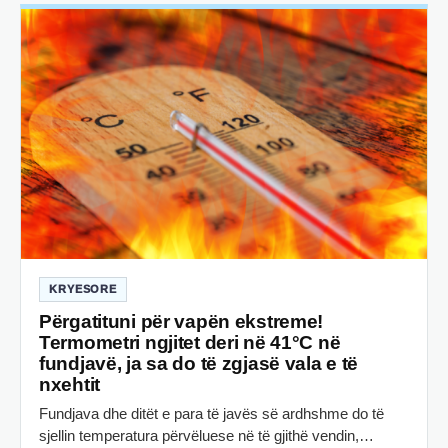
KRYESORE
Përgatituni për vapën ekstreme!
Termometri ngjitet deri në 41°C në
fundjavë, ja sa do të zgjasë vala e të
nxehtit
Fundjava dhe ditët e para të javës së ardhshme do të
sjellin temperatura përvëluese në të gjithë vendin,…