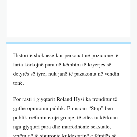
Historitë shokuese kur personat në pozicione të
larta kërkojnë para në këmbim të kryerjes së
detyrës së tyre, nuk janë të pazakonta në vendin
tonë.
Por rasti i gjyqtarit Roland Hysi ka tronditur të
gjithë opinionin publik. Emisioni “Stop” bëri
publik rrëfimin e një gruaje, të cilës iu kërkuan
nga gjyqtari para dhe marrëdhënie seksuale,
vetëm që të siguronte kujdestarinë e fëmijës së