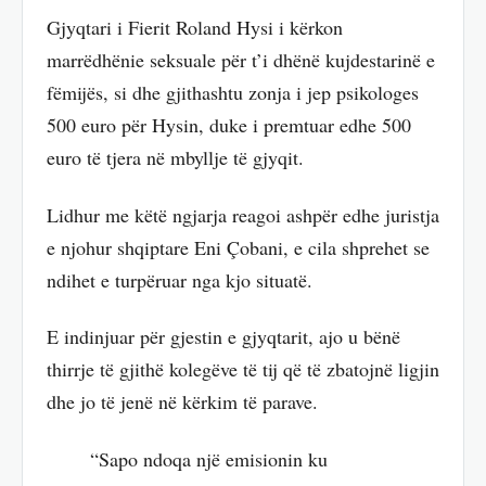
Gjyqtari i Fierit Roland Hysi i kërkon
marrëdhënie seksuale për t’i dhënë kujdestarinë e
fëmijës, si dhe gjithashtu zonja i jep psikologes
500 euro për Hysin, duke i premtuar edhe 500
euro të tjera në mbyllje të gjyqit.
Lidhur me këtë ngjarja reagoi ashpër edhe juristja
e njohur shqiptare Eni Çobani, e cila shprehet se
ndihet e turpëruar nga kjo situatë.
E indinjuar për gjestin e gjyqtarit, ajo u bënë
thirrje të gjithë kolegëve të tij që të zbatojnë ligjin
dhe jo të jenë në kërkim të parave.
“Sapo ndoqa një emisionin ku