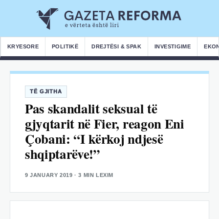
KRYESORE
POLITIKË
DREJTËSI & SPAK
INVESTIGIME
EKO
TË GJITHA
Pas skandalit seksual të
gjyqtarit në Fier, reagon Eni
Çobani: “I kërkoj ndjesë
shqiptarëve!”
9 JANUARY 2019
· 3 MIN LEXIM