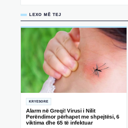
LEXO MË TEJ
KRYESORE
Alarm në Greqi! Virusi i Nilit
Perëndimor përhapet me shpejtësi, 6
viktima dhe 65 të infektuar