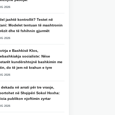
UG 2026
del jashtë kontrollit? Testet në
tani: Modelet tentuan të mashtronin
rëzit dhe të fshihnin gjurmët
UG 2026
rirja e Bashkisë Klos,
ebashkiakja socialiste: Nëse
tetarët kundërshtojnë bashkimin me
in, do të jem në krahun e tyre
UG 2026
 dekada në arrati për tre vrasje,
portohet në Shqipëri Sokol Hoxha:
icia publikon njoftimin zyrtar
UG 2026