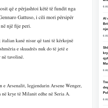
6 A
sit që e përjashtoi këtë të fundit nga
 Gennaro Gattuso, i cili mori përsipër
AI 
Bri
ë një fije peri.
nje
6 A
t italian kanë nisur që tani të kërkojnë
eshmëria e skuadrës nuk do të jetë e
Shk
kry
 në tavolinë.
qy
Mat
6 A
Tre
in e Arsenalit, legjendarin Arsene Wenger,
de
n në krye të Milanit edhe në Seria A.
Pol
6 A