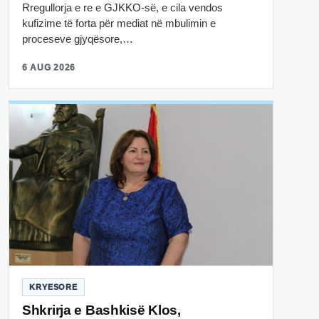
Rregullorja e re e GJKKO-së, e cila vendos
kufizime të forta për mediat në mbulimin e
proceseve gjyqësore,…
6 AUG 2026
KRYESORE
Shkrirja e Bashkisë Klos,