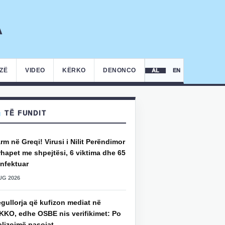
IZË
VIDEO
KËRKO
DENONCO
AL
EN
TË FUNDIT
rm në Greqi! Virusi i Nilit Perëndimor
hapet me shpejtësi, 6 viktima dhe 65
infektuar
UG 2026
gullorja që kufizon mediat në
KKO, edhe OSBE nis verifikimet: Po
alizojmë pasojat