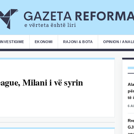
INVESTIGIME
EKONOMI
RAJONI & BOTA
OPINION / ANAL
gue, Milani i vë syrin
Ala
për
të 
6 A
Rre
GJ
an