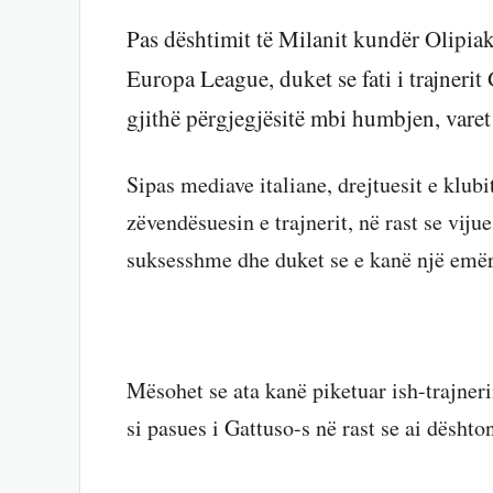
Pas dështimit të Milanit kundër Olipiako
Europa League, duket se fati i trajnerit
gjithë përgjegjësitë mbi humbjen, varet n
Sipas mediave italiane, drejtuesit e klubi
zëvendësuesin e trajnerit, në rast se viju
suksesshme dhe duket se e kanë një emër
Mësohet se ata kanë piketuar ish-trajner
si pasues i Gattuso-s në rast se ai dështo