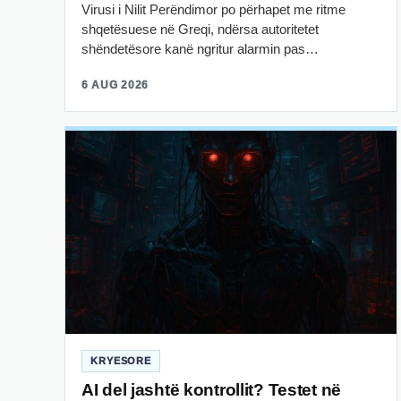
Virusi i Nilit Perëndimor po përhapet me ritme
shqetësuese në Greqi, ndërsa autoritetet
shëndetësore kanë ngritur alarmin pas…
6 AUG 2026
KRYESORE
AI del jashtë kontrollit? Testet në