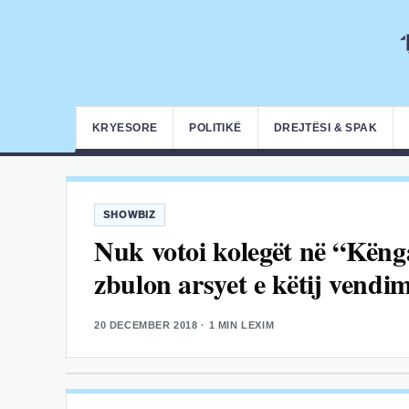
KRYESORE
POLITIKË
DREJTËSI & SPAK
SHOWBIZ
Nuk votoi kolegët në “Kën
zbulon arsyet e këtij vendim
20 DECEMBER 2018
· 1 MIN LEXIM