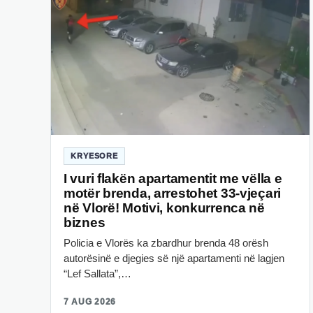
KRYESORE
I vuri flakën apartamentit me vëlla e
motër brenda, arrestohet 33-vjeçari
në Vlorë! Motivi, konkurrenca në
biznes
Policia e Vlorës ka zbardhur brenda 48 orësh
autorësinë e djegies së një apartamenti në lagjen
“Lef Sallata”,…
7 AUG 2026