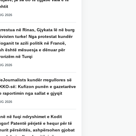
htit
UG 2026
rrestua në Rinas, Gjykata lë në burg
ivisten turke! Nga protestat kundër
oganit te azili politik në Francë,
sh është mësuesja e dënuar për
rorizëm në Turqi
UG 2026
eJournalists kundër rregullores së
KKO-së: Kufizon punën e gazetarëve
 raportimin nga sallat e gjyqit
UG 2026
jnë në fuqi ndryshimet e Kodit
gor! Patentë përjetë e hequr për të
hurit përsëritës, ashpërsohen gjobat