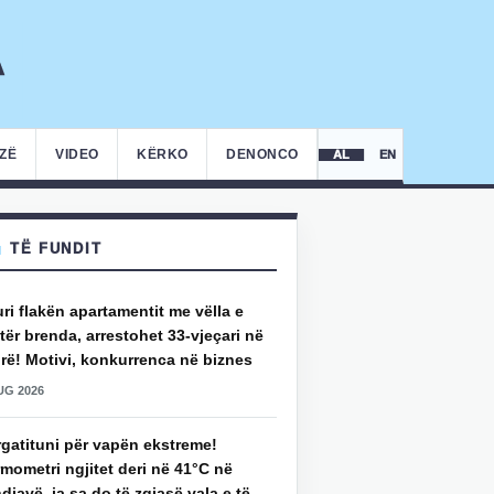
IZË
VIDEO
KËRKO
DENONCO
AL
EN
TË FUNDIT
uri flakën apartamentit me vëlla e
ër brenda, arrestohet 33-vjeçari në
rë! Motivi, konkurrenca në biznes
UG 2026
rgatituni për vapën ekstreme!
mometri ngjitet deri në 41°C në
djavë, ja sa do të zgjasë vala e të