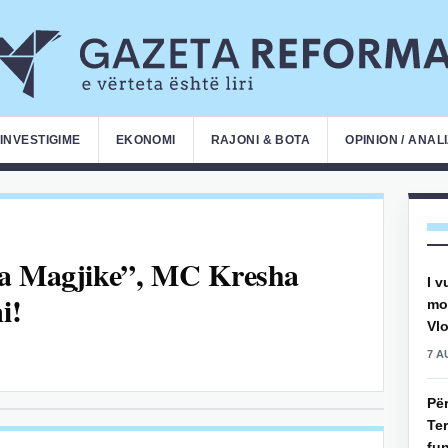
INVESTIGIME
EKONOMI
RAJONI & BOTA
OPINION / ANAL
ga Magjike”, MC Kresha
I v
i!
mot
Vlo
7 A
Pë
Ter
fun