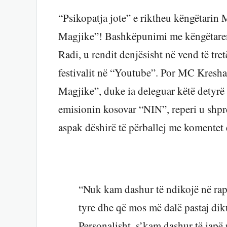
“Psikopatja jote” e riktheu këngëtarin
Magjike”! Bashkëpunimi me këngëtaren F
Radi, u rendit denjësisht në vend të tre
festivalit në “Youtube”. Por MC Kresha
Magjike”, duke ia deleguar këtë detyrë k
emisionin kosovar “NIN”, reperi u shpre
aspak dëshirë të përballej me komentet 
“Nuk kam dashur të ndikojë në rapo
tyre dhe që mos më dalë pastaj dik
Personalisht, s’kam dashur të japë