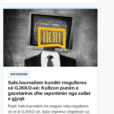
KRYESORE
SafeJournalists kundër rregullores
së GJKKO-së: Kufizon punën e
gazetarëve dhe raportimin nga sallat
e gjyqit
Rrjeti SafeJournalists ka reaguar ndaj rregullores
së re të GJKKO-së, duke shprehur shqetësim se