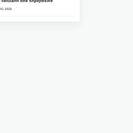
 celularin dhe shpejtësinë
UG 2026