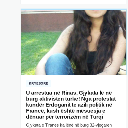
KRYESORE
U arrestua në Rinas, Gjykata lë në
burg aktivisten turke! Nga protestat
kundër Erdoganit te azili politik në
Francë, kush është mësuesja e
dënuar për terrorizëm në Turqi
Gjykata e Tiranës ka lënë në burg 32-vjeçaren