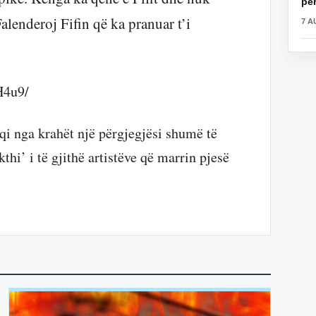
për
Falenderoj Fifin që ka pranuar t’i
7 A
H4u9/
i nga krahët një përgjegjësi shumë të
hi’ i të gjithë artistëve që marrin pjesë