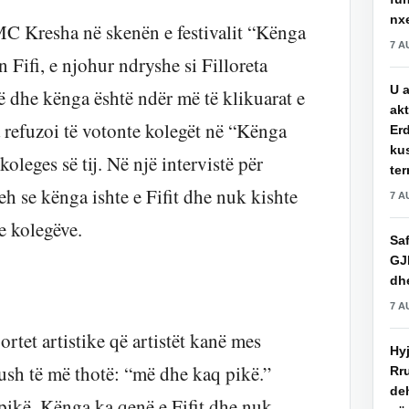
nxe
 MC Kresha në skenën e festivalit “Kënga
7 A
ifi, e njohur ndryshe si Filloreta
U a
të dhe kënga është ndër më të klikuarat e
akt
 refuzoi të votonte kolegët në “Kënga
Erd
ku
oleges së tij. Në një intervistë për
ter
h se kënga ishte e Fifit dhe nuk kishte
7 A
e kolegëve.
Saf
GJ
dhe
7 A
rtet artistike që artistët kanë mes
Hy
ush të më thotë: “më dhe kaq pikë.”
Rru
de
 pikë. Kënga ka qenë e Fifit dhe nuk