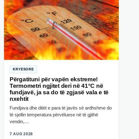
KRYESORE
Përgatituni për vapën ekstreme!
Termometri ngjitet deri në 41°C në
fundjavë, ja sa do të zgjasë vala e të
nxehtit
Fundjava dhe ditët e para të javës së ardhshme do
të sjellin temperatura përvëluese në të gjithë
vendin,…
7 AUG 2026