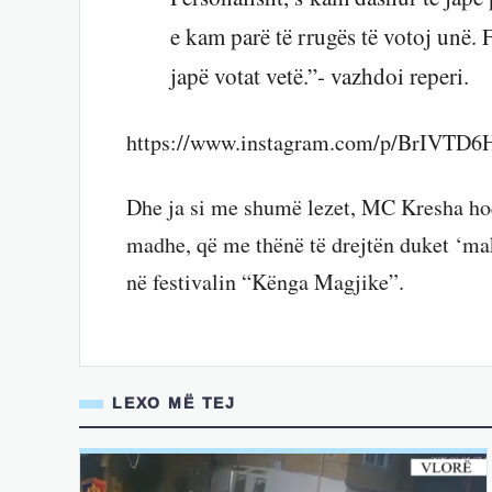
e kam parë të rrugës të votoj unë. 
japë votat vetë.”- vazhdoi reperi.
https://www.instagram.com/p/BrIVTD6
Dhe ja si me shumë lezet, MC Kresha hoq
madhe, që me thënë të drejtën duket ‘makt
në festivalin “Kënga Magjike”.
LEXO MË TEJ