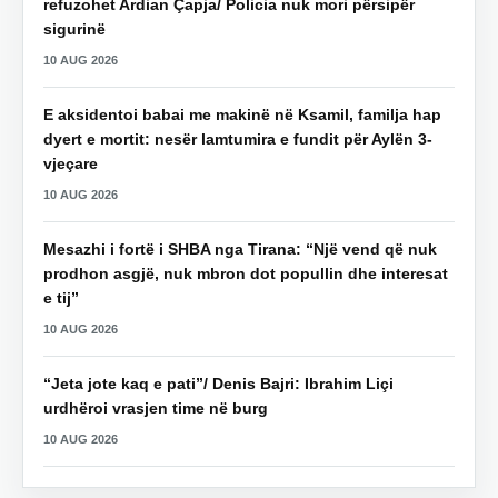
refuzohet Ardian Çapja/ Policia nuk mori përsipër
sigurinë
10 AUG 2026
E aksidentoi babai me makinë në Ksamil, familja hap
dyert e mortit: nesër lamtumira e fundit për Aylën 3-
vjeçare
10 AUG 2026
Mesazhi i fortë i SHBA nga Tirana: “Një vend që nuk
prodhon asgjë, nuk mbron dot popullin dhe interesat
e tij”
10 AUG 2026
“Jeta jote kaq e pati”/ Denis Bajri: Ibrahim Liçi
urdhëroi vrasjen time në burg
10 AUG 2026