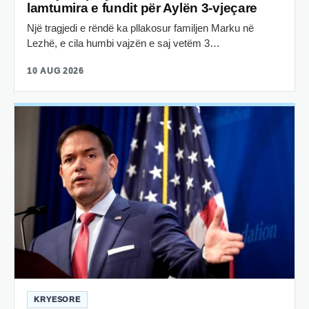
lamtumira e fundit për Aylën 3-vjeçare
Një tragjedi e rëndë ka pllakosur familjen Marku në
Lezhë, e cila humbi vajzën e saj vetëm 3…
10 AUG 2026
KRYESORE