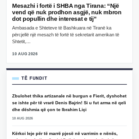
Mesazhi i fortë i SHBA nga Tirana: “Një
vend që nuk prodhon asgjë, nuk mbron
dot popullin dhe interesat e tij”
Ambasada e Shteteve të Bashkuara në Tiranë ka
përcjellë një mesazh të fortë të sekretarit amerikan të
Shtetit,…
10 AUG 2026
TË FUNDIT
Zbulohet thika artizanale në burgun e Fierit, dyshohet
se ishte për të vrarë Denis Bajrin! Si u fut arma në qeli
dhe dëshmia që çon te Ibrahim Liçi
10 AUG 2026
Kërkoi leje për të marrë pjesë në varrimin e nënës,