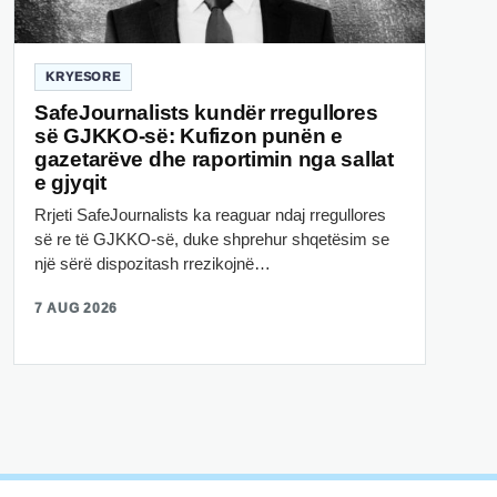
KRYESORE
SafeJournalists kundër rregullores
së GJKKO-së: Kufizon punën e
gazetarëve dhe raportimin nga sallat
e gjyqit
Rrjeti SafeJournalists ka reaguar ndaj rregullores
së re të GJKKO-së, duke shprehur shqetësim se
një sërë dispozitash rrezikojnë…
7 AUG 2026