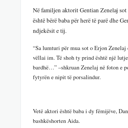
Në familjen aktorit Gentian Zenelaj sot 
është bërë baba për herë të parë dhe Ge
ndjekësit e tij.
“Sa lumturi për mua sot o Erjon Zenelaj 
vëllai im. Të shoh ty prind është një lu
bardhë…” –shkruan Zenelaj në foton e p
fytyrën e nipit të porsalindur.
Vetë aktori është baba i dy fëmijëve, Da
bashkëshorten Aida.