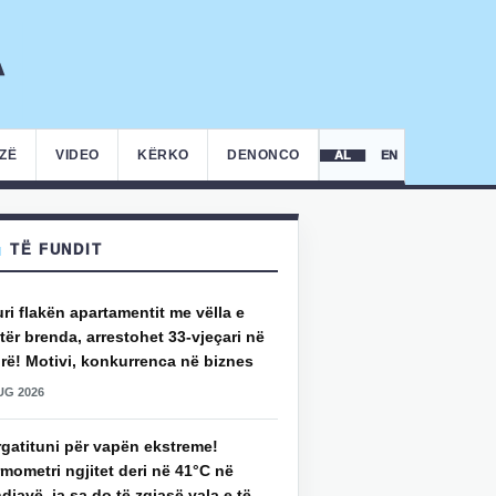
IZË
VIDEO
KËRKO
DENONCO
AL
EN
TË FUNDIT
uri flakën apartamentit me vëlla e
ër brenda, arrestohet 33-vjeçari në
rë! Motivi, konkurrenca në biznes
UG 2026
rgatituni për vapën ekstreme!
mometri ngjitet deri në 41°C në
djavë, ja sa do të zgjasë vala e të