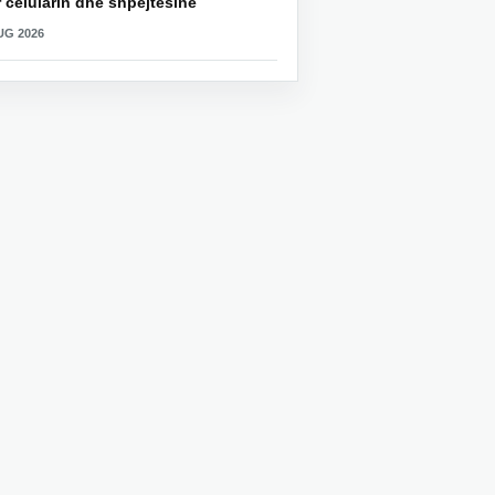
 celularin dhe shpejtësinë
UG 2026