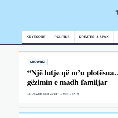
KRYESORE
POLITIKË
DREJTËSI & SPAK
SHOWBIZ
“Një lutje që m’u plotësu
gëzimin e madh familjar
15 DECEMBER 2018
· 1 MIN LEXIM