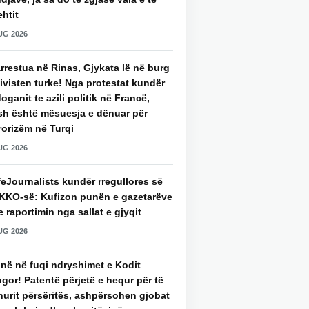
htit
UG 2026
rrestua në Rinas, Gjykata lë në burg
ivisten turke! Nga protestat kundër
oganit te azili politik në Francë,
sh është mësuesja e dënuar për
rorizëm në Turqi
UG 2026
eJournalists kundër rregullores së
KKO-së: Kufizon punën e gazetarëve
 raportimin nga sallat e gjyqit
UG 2026
jnë në fuqi ndryshimet e Kodit
gor! Patentë përjetë e hequr për të
hurit përsëritës, ashpërsohen gjobat