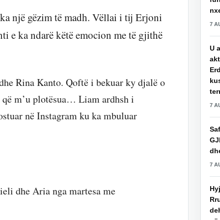
nxe
ka një gëzim të madh. Vëllai i tij Erjoni
7 A
nti e ka ndarë këtë emocion me të gjithë
U a
akt
Erd
dhe Rina Kanto. Qoftë i bekuar ky djalë o
ku
ter
tje që m’u plotësua… Liam ardhsh i
7 A
ostuar në Instagram ku ka mbuluar
Saf
GJ
dhe
7 A
nieli dhe Aria nga martesa me
Hy
Rru
de