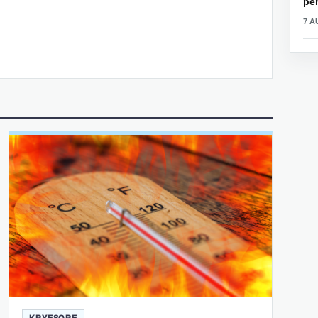
për
7 A
KRYESORE