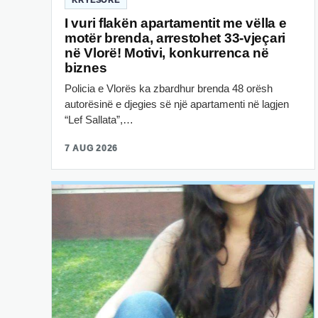
I vuri flakën apartamentit me vëlla e
motër brenda, arrestohet 33-vjeçari
në Vlorë! Motivi, konkurrenca në
biznes
Policia e Vlorës ka zbardhur brenda 48 orësh
autorësinë e djegies së një apartamenti në lagjen
“Lef Sallata”,…
7 AUG 2026