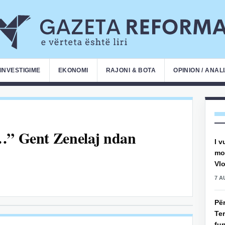
INVESTIGIME
EKONOMI
RAJONI & BOTA
OPINION / ANAL
a…” Gent Zenelaj ndan
I v
mot
Vlo
7 A
Pë
Ter
fun