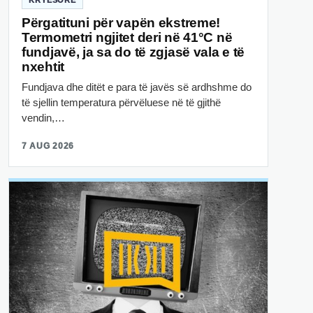
Përgatituni për vapën ekstreme!
Termometri ngjitet deri në 41°C në
fundjavë, ja sa do të zgjasë vala e të
nxehtit
Fundjava dhe ditët e para të javës së ardhshme do
të sjellin temperatura përvëluese në të gjithë
vendin,…
7 AUG 2026