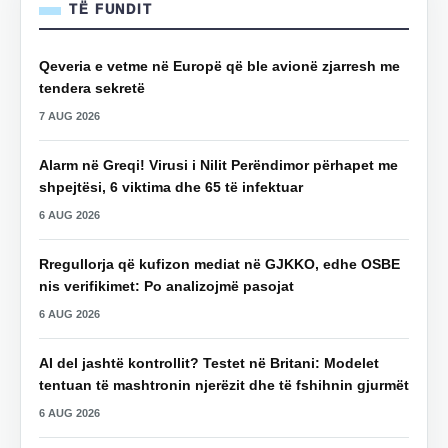
TË FUNDIT
Qeveria e vetme në Europë që ble avionë zjarresh me
tendera sekretë
7 AUG 2026
Alarm në Greqi! Virusi i Nilit Perëndimor përhapet me
shpejtësi, 6 viktima dhe 65 të infektuar
6 AUG 2026
Rregullorja që kufizon mediat në GJKKO, edhe OSBE
nis verifikimet: Po analizojmë pasojat
6 AUG 2026
AI del jashtë kontrollit? Testet në Britani: Modelet
tentuan të mashtronin njerëzit dhe të fshihnin gjurmët
6 AUG 2026