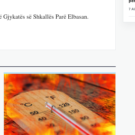
për
7 A
ë Gjykatës së Shkallës Parë Elbasan.