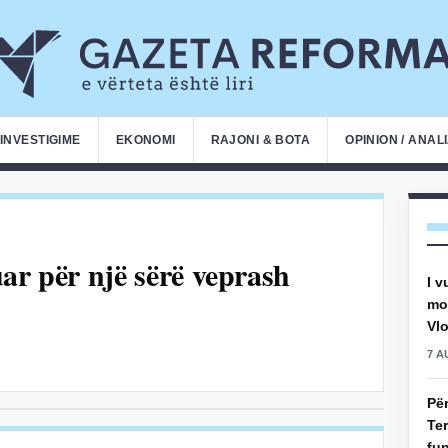
INVESTIGIME
EKONOMI
RAJONI & BOTA
OPINION / ANAL
ar për një sërë veprash
I v
mot
Vlo
7 A
Pë
Ter
fun