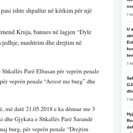
nxe
 pasi ishte shpallur në kërkim për një
7 A
U a
elmend Kruja, banues në lagjen “Dyle
akt
 vjedhje, mashtrim dhe drejtim në
Erd
ku
ter
7 A
e Shkallës Parë Elbasan për veprën penale
Saf
 për veprën penale “Arrest me burg” dhe
GJ
dhe
7 A
në, më datë 21.05.2018 e ka dënuar me 3
Hy
si dhe Gjykata e Shkallës Parë Sarandë
Rru
de
uaj burg, për veprën penale “Drejtim