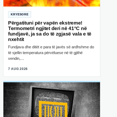
KRYESORE
Përgatituni për vapën ekstreme!
Termometri ngjitet deri në 41°C në
fundjavë, ja sa do të zgjasë vala e të
nxehtit
Fundjava dhe ditët e para të javës së ardhshme do
të sjellin temperatura përvëluese në të gjithë
vendin,…
7 AUG 2026