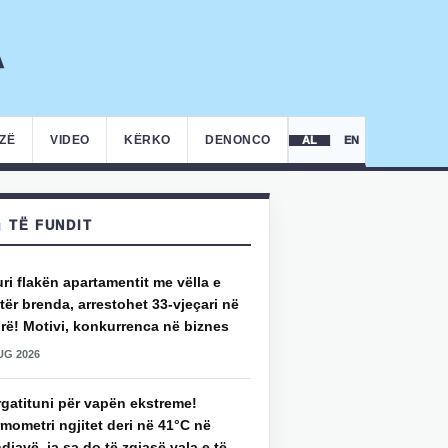
IZË
VIDEO
KËRKO
DENONCO
AL
EN
TË FUNDIT
uri flakën apartamentit me vëlla e
ër brenda, arrestohet 33-vjeçari në
rë! Motivi, konkurrenca në biznes
UG 2026
rgatituni për vapën ekstreme!
mometri ngjitet deri në 41°C në
djavë, ja sa do të zgjasë vala e të