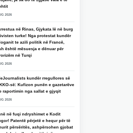
htit
UG 2026
rrestua në Rinas, Gjykata lë në burg
ivisten turke! Nga protestat kundër
oganit te azili politik në Francë,
sh është mësuesja e dënuar për
rorizëm në Turqi
UG 2026
eJournalists kundër rregullores së
KKO-së: Kufizon punën e gazetarëve
 raportimin nga sallat e gjyqit
UG 2026
jnë në fuqi ndryshimet e Kodit
gor! Patentë përjetë e hequr për të
hurit përsëritës, ashpërsohen gjobat