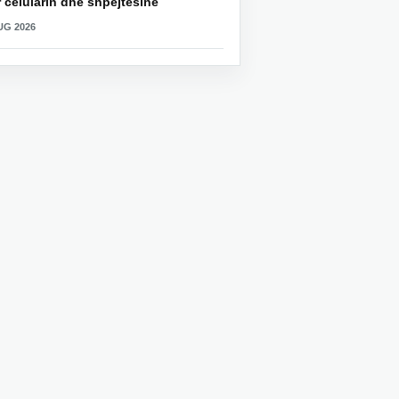
 celularin dhe shpejtësinë
UG 2026