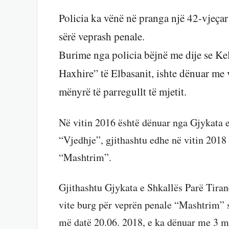
Policia ka vënë në pranga një 42-vjeçar
sërë veprash penale.
Burime nga policia bëjnë me dije se K
Haxhire” të Elbasanit, ishte dënuar me
mënyrë të parregullt të mjetit.
Në vitin 2016 është dënuar nga Gjykata 
“Vjedhje”, gjithashtu edhe në vitin 2018
“Mashtrim”.
Gjithashtu Gjykata e Shkallës Parë Tira
vite burg për veprën penale “Mashtrim” 
më datë 20.06. 2018, e ka dënuar me 3 m