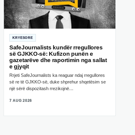
KRYESORE
SafeJournalists kundër rregullores
së GJKKO-së: Kufizon punën e
gazetarëve dhe raportimin nga sallat
e gjyqit
Rrjeti SafeJournalists ka reaguar ndaj rregullores
së re të GJKKO-së, duke shprehur shqetësim se
një sërë dispozitash rrezikojnë…
7 AUG 2026