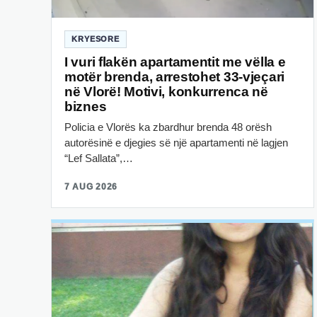
KRYESORE
I vuri flakën apartamentit me vëlla e
motër brenda, arrestohet 33-vjeçari
në Vlorë! Motivi, konkurrenca në
biznes
Policia e Vlorës ka zbardhur brenda 48 orësh
autorësinë e djegies së një apartamenti në lagjen
“Lef Sallata”,…
7 AUG 2026