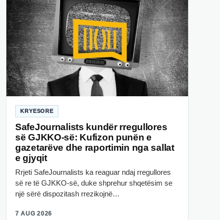
KRYESORE
SafeJournalists kundër rregullores
së GJKKO-së: Kufizon punën e
gazetarëve dhe raportimin nga sallat
e gjyqit
Rrjeti SafeJournalists ka reaguar ndaj rregullores
së re të GJKKO-së, duke shprehur shqetësim se
një sërë dispozitash rrezikojnë…
7 AUG 2026