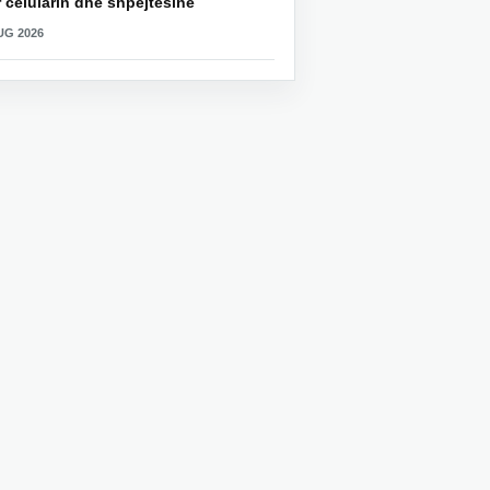
 celularin dhe shpejtësinë
UG 2026