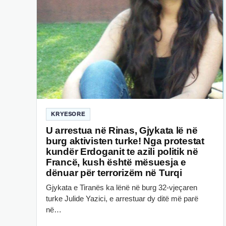
KRYESORE
U arrestua në Rinas, Gjykata lë në
burg aktivisten turke! Nga protestat
kundër Erdoganit te azili politik në
Francë, kush është mësuesja e
dënuar për terrorizëm në Turqi
Gjykata e Tiranës ka lënë në burg 32-vjeçaren
turke Julide Yazici, e arrestuar dy ditë më parë
në…