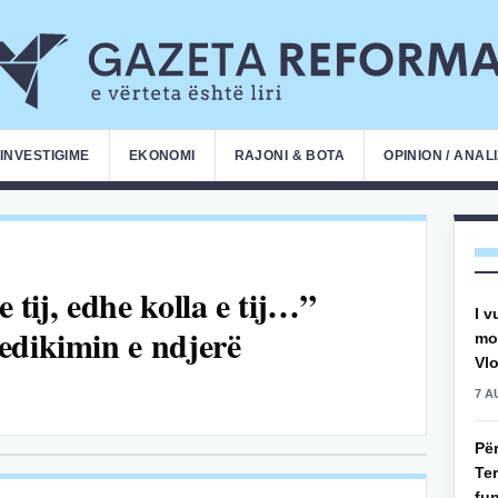
INVESTIGIME
EKONOMI
RAJONI & BOTA
OPINION / ANAL
e tij, edhe kolla e tij…”
I v
edikimin e ndjerë
mot
Vlo
7 A
Pë
Ter
fun