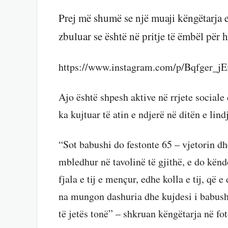
Prej më shumë se një muaji këngëtarja 
zbuluar se është në pritje të ëmbël për h
https://www.instagram.com/p/Bqfger_jE
Ajo është shpesh aktive në rrjete social
ka kujtuar të atin e ndjerë në ditën e lind
“Sot babushi do festonte 65 – vjetorin dh
mbledhur në tavolinë të gjithë, e do kënd
fjala e tij e mençur, edhe kolla e tij, që
na mungon dashuria dhe kujdesi i babush
të jetës tonë” – shkruan këngëtarja në fot