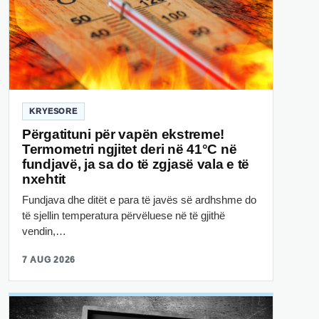
KRYESORE
Përgatituni për vapën ekstreme!
Termometri ngjitet deri në 41°C në
fundjavë, ja sa do të zgjasë vala e të
nxehtit
Fundjava dhe ditët e para të javës së ardhshme do
të sjellin temperatura përvëluese në të gjithë
vendin,…
7 AUG 2026