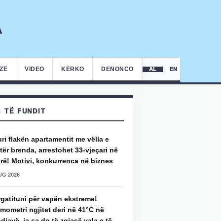
IZË
VIDEO
KËRKO
DENONCO
AL
EN
TË FUNDIT
uri flakën apartamentit me vëlla e
ër brenda, arrestohet 33-vjeçari në
rë! Motivi, konkurrenca në biznes
UG 2026
rgatituni për vapën ekstreme!
mometri ngjitet deri në 41°C në
djavë, ja sa do të zgjasë vala e të