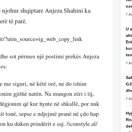
nxe
e njohur shqiptare Anjeza Shahini ka
7 A
erë të parë.
U a
akt
it/?utm_source=ig_web_copy_link
Erd
ku
e dhe sot përmes një postimi prekës Anjeza
ter
7 A
jes.
Saf
e me siguri, në këtë orë, ne do ishim
GJ
dhe
onim gjithë natën. Na mungon zëri i tij,
7 A
 e dëgjonim që kur hynte në shkallë, por nuk
it tonë, sepse e ndjejmë pranë në çdo hap
Hy
Rru
on ku duken prindërit e saj. /iconstyle.al/
de