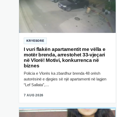
KRYESORE
I vuri flakën apartamentit me vëlla e
motër brenda, arrestohet 33-vjeçari
në Vlorë! Motivi, konkurrenca në
biznes
Policia e Vlorës ka zbardhur brenda 48 orësh
autorësinë e djegies së një apartamenti në lagjen
“Lef Sallata”,…
7 AUG 2026