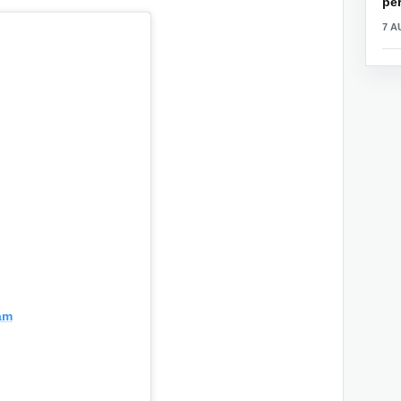
për
7 A
am