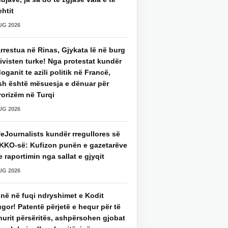
htit
UG 2026
rrestua në Rinas, Gjykata lë në burg
ivisten turke! Nga protestat kundër
oganit te azili politik në Francë,
sh është mësuesja e dënuar për
rorizëm në Turqi
UG 2026
eJournalists kundër rregullores së
KKO-së: Kufizon punën e gazetarëve
 raportimin nga sallat e gjyqit
UG 2026
jnë në fuqi ndryshimet e Kodit
gor! Patentë përjetë e hequr për të
hurit përsëritës, ashpërsohen gjobat