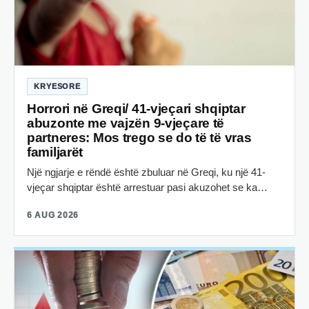
KRYESORE
Horrori në Greqi/ 41-vjeçari shqiptar
abuzonte me vajzën 9-vjeçare të
partneres: Mos trego se do të të vras
familjarët
Një ngjarje e rëndë është zbuluar në Greqi, ku një 41-
vjeçar shqiptar është arrestuar pasi akuzohet se ka…
6 AUG 2026