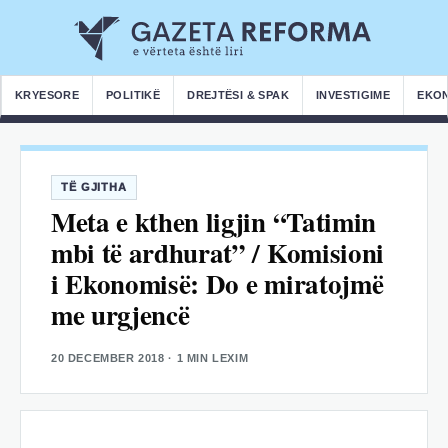
KRYESORE
POLITIKË
DREJTËSI & SPAK
INVESTIGIME
EKO
TË GJITHA
Meta e kthen ligjin “Tatimin
mbi të ardhurat” / Komisioni
i Ekonomisë: Do e miratojmë
me urgjencë
20 DECEMBER 2018
· 1 MIN LEXIM