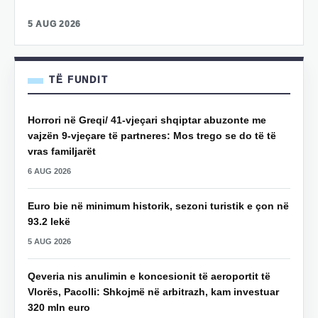
5 AUG 2026
TË FUNDIT
Horrori në Greqi/ 41-vjeçari shqiptar abuzonte me
vajzën 9-vjeçare të partneres: Mos trego se do të të
vras familjarët
6 AUG 2026
Euro bie në minimum historik, sezoni turistik e çon në
93.2 lekë
5 AUG 2026
Qeveria nis anulimin e koncesionit të aeroportit të
Vlorës, Pacolli: Shkojmë në arbitrazh, kam investuar
320 mln euro