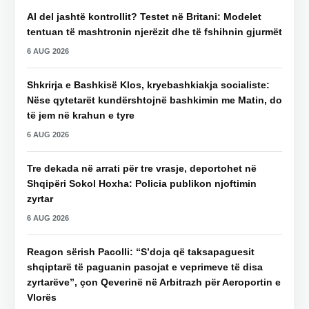
AI del jashtë kontrollit? Testet në Britani: Modelet
tentuan të mashtronin njerëzit dhe të fshihnin gjurmët
6 AUG 2026
Shkrirja e Bashkisë Klos, kryebashkiakja socialiste:
Nëse qytetarët kundërshtojnë bashkimin me Matin, do
të jem në krahun e tyre
6 AUG 2026
Tre dekada në arrati për tre vrasje, deportohet në
Shqipëri Sokol Hoxha: Policia publikon njoftimin
zyrtar
6 AUG 2026
Reagon sërish Pacolli: “S’doja që taksapaguesit
shqiptarë të paguanin pasojat e veprimeve të disa
zyrtarëve”, çon Qeverinë në Arbitrazh për Aeroportin e
Vlorës