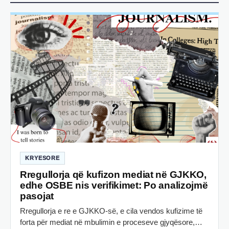
KRYESORE
Rregullorja që kufizon mediat në GJKKO,
edhe OSBE nis verifikimet: Po analizojmë
pasojat
Rregullorja e re e GJKKO-së, e cila vendos kufizime të
forta për mediat në mbulimin e proceseve gjyqësore,…