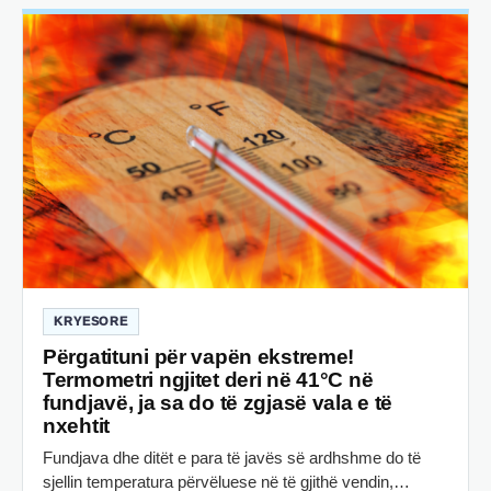
KRYESORE
Përgatituni për vapën ekstreme!
Termometri ngjitet deri në 41°C në
fundjavë, ja sa do të zgjasë vala e të
nxehtit
Fundjava dhe ditët e para të javës së ardhshme do të
sjellin temperatura përvëluese në të gjithë vendin,…