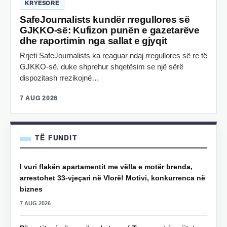
KRYESORE
SafeJournalists kundër rregullores së
GJKKO-së: Kufizon punën e gazetarëve
dhe raportimin nga sallat e gjyqit
Rrjeti SafeJournalists ka reaguar ndaj rregullores së re të
GJKKO-së, duke shprehur shqetësim se një sërë
dispozitash rrezikojnë…
7 AUG 2026
TË FUNDIT
I vuri flakën apartamentit me vëlla e motër brenda,
arrestohet 33-vjeçari në Vlorë! Motivi, konkurrenca në
biznes
7 AUG 2026