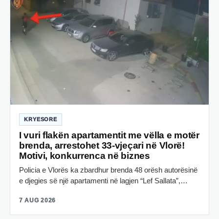
KRYESORE
I vuri flakën apartamentit me vëlla e motër
brenda, arrestohet 33-vjeçari në Vlorë!
Motivi, konkurrenca në biznes
Policia e Vlorës ka zbardhur brenda 48 orësh autorësinë
e djegies së një apartamenti në lagjen “Lef Sallata”,…
7 AUG 2026