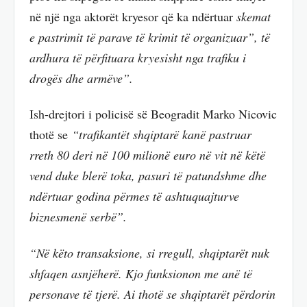
në një nga aktorët kryesor që ka ndërtuar
skemat
e pastrimit të parave të krimit të organizuar”, të
ardhura të përfituara kryesisht nga trafiku i
drogës dhe armëve”.
Ish-drejtori i policisë së Beogradit Marko Nicovic
thotë se
“trafikantët shqiptarë kanë pastruar
rreth 80 deri në 100 milionë euro në vit në këtë
vend duke blerë toka, pasuri të patundshme dhe
ndërtuar godina përmes të ashtuquajturve
biznesmenë serbë”.
“Në këto transaksione, si rregull, shqiptarët nuk
shfaqen asnjëherë. Kjo funksionon me anë të
personave të tjerë. Ai thotë se shqiptarët përdorin