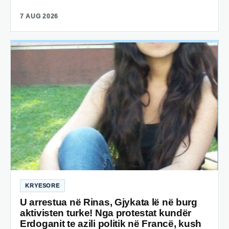
7 AUG 2026
KRYESORE
U arrestua në Rinas, Gjykata lë në burg
aktivisten turke! Nga protestat kundër
Erdoganit te azili politik në Francë, kush