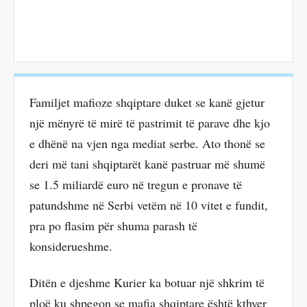
Familjet mafioze shqiptare duket se kanë gjetur
një mënyrë të mirë të pastrimit të parave dhe kjo
e dhënë na vjen nga mediat serbe. Ato thonë se
deri më tani shqiptarët kanë pastruar më shumë
se 1.5 miliardë euro në tregun e pronave të
patundshme në Serbi vetëm në 10 vitet e fundit,
pra po flasim për shuma parash të
konsiderueshme.
Ditën e djeshme Kurier ka botuar një shkrim të
ploë ku shpegon se mafia shqiptare është kthyer