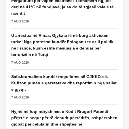
Përgatituni për vapën ekstreme! Termometri ngjitet
deri në 41°C në fundjavë, ja sa do të zgjasë vala e të
nxehtit
7 AUG 2026
U arrestua në Rinas, Gjykata lë në burg aktivisten
turke! Nga protestat kundër Erdoganit te azili politik
në Francë, kush është mësuesja e dënuar për
terrorizëm në Turqi
7 AUG 2026
SafeJournalists kundër rregullores së GJKKO-së:
Kufizon punën e gazetarëve dhe raportimin nga sallat
e gjyqit
7 AUG 2026
Hyjnë në fuqi ndryshimet e Kodit Rrugor! Patentë
përjetë e hequr për të dehurit përsëritës, ashpërsohen
gjobat për celularin dhe shpejtësinë