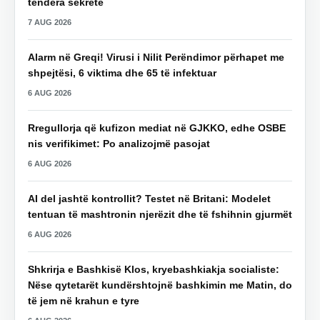
tendera sekretë
7 AUG 2026
Alarm në Greqi! Virusi i Nilit Perëndimor përhapet me
shpejtësi, 6 viktima dhe 65 të infektuar
6 AUG 2026
Rregullorja që kufizon mediat në GJKKO, edhe OSBE
nis verifikimet: Po analizojmë pasojat
6 AUG 2026
AI del jashtë kontrollit? Testet në Britani: Modelet
tentuan të mashtronin njerëzit dhe të fshihnin gjurmët
6 AUG 2026
Shkrirja e Bashkisë Klos, kryebashkiakja socialiste:
Nëse qytetarët kundërshtojnë bashkimin me Matin, do
të jem në krahun e tyre