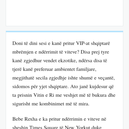
Doni të dini sesi e kanë pritur VIP-at shqiptarë
mbrëmjen e ndërrimit të viteve? Disa prej tyre
kanë zgjedhur vendet ekzotike, ndërsa disa të
tjerë kanë preferuar ambientet familjare,
megjithatë secila zgjedhje ishte shumë e veçantë,
sidomos për yjet shqiptare. Ato janë kujdesur që
ta prisnin Vitin e Ri me veshjet më të bukura dhe
sigurisht me kombinimet më të mira.
Bebe Rexha e ka pritur ndërrimin e viteve në
sheshin Times Square të New Yorkut duke