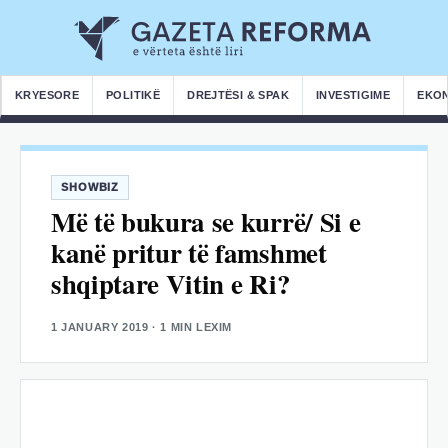
KRYESORE
POLITIKË
DREJTËSI & SPAK
INVESTIGIME
EKO
SHOWBIZ
Më të bukura se kurrë/ Si e
kanë pritur të famshmet
shqiptare Vitin e Ri?
1 JANUARY 2019
· 1 MIN LEXIM