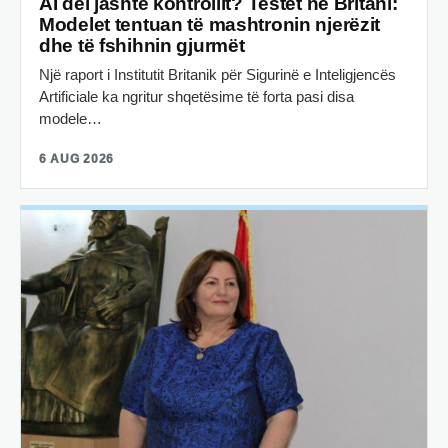
AI del jashtë kontrollit? Testet në Britani:
Modelet tentuan të mashtronin njerëzit
dhe të fshihnin gjurmët
Një raport i Institutit Britanik për Sigurinë e Inteligjencës
Artificiale ka ngritur shqetësime të forta pasi disa
modele…
6 AUG 2026