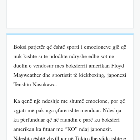
Boksi patjetër që është sporti i emocioneve gjë që
nuk kishte si të ndodhte ndryshe edhe sot në
duelin e vendosur mes boksierrit amerikan Floyd
Mayweather dhe sportistit të kickboxing, japonezi
Tenshin Nasukawa.
Ka qenë një ndeshje me shumë emocione, por që
zgjati më pak nga çfarë ishte menduar. Ndeshja
ka përfunduar që në raundin e parë ku boksieri
amerikan ka fituar me “KO” ndaj japonezit.
Ndeshja është zhvilluar në Tokio dhe sfida ishte e