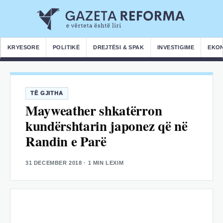
KRYESORE
POLITIKË
DREJTËSI & SPAK
INVESTIGIME
EKO
TË GJITHA
Mayweather shkatërron
kundërshtarin japonez që në
Randin e Parë
31 DECEMBER 2018
· 1 MIN LEXIM