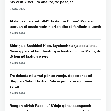
nis verifikimet: Po analizojmë pasojat
6 AUG 2026
AI del jashtë kontrollit? Testet në Britani: Modelet
tentuan të mashtronin njerëzit dhe të fshihnin gjurmët
6 AUG 2026
Shkrirja e Bashkisë Klos, kryebashkiakja socialiste:
Nëse qytetarët kundërshtojnë bashkimin me Matin, do
të jem në krahun e tyre
6 AUG 2026
Tre dekada në arrati për tre vrasje, deportohet në
Shqipëri Sokol Hoxha: Policia publikon njoftimin
zyrtar
6 AUG 2026
Reagon sërish Pacolli: “S’doja që taksapaguesit