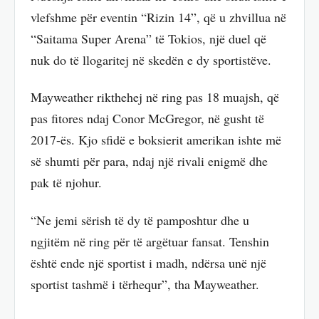
vlefshme për eventin “Rizin 14”, që u zhvillua në
“Saitama Super Arena” të Tokios, një duel që
nuk do të llogaritej në skedën e dy sportistëve.
Mayweather rikthehej në ring pas 18 muajsh, që
pas fitores ndaj Conor McGregor, në gusht të
2017-ës. Kjo sfidë e boksierit amerikan ishte më
së shumti për para, ndaj një rivali enigmë dhe
pak të njohur.
“Ne jemi sërish të dy të pamposhtur dhe u
ngjitëm në ring për të argëtuar fansat. Tenshin
është ende një sportist i madh, ndërsa unë një
sportist tashmë i tërhequr”, tha Mayweather.