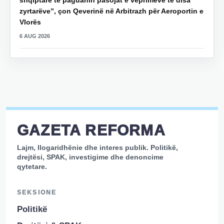
shqiptarë të paguanin pasojat e veprimeve të disa
zyrtarëve”, çon Qeverinë në Arbitrazh për Aeroportin e
Vlorës
6 AUG 2026
GAZETA REFORMA
Lajm, llogaridhënie dhe interes publik. Politikë,
drejtësi, SPAK, investigime dhe denoncime
qytetare.
SEKSIONE
Politikë