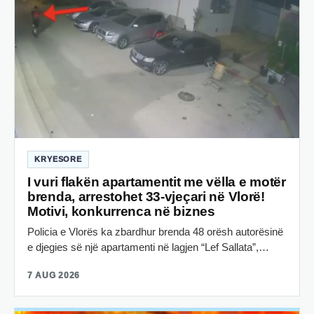
KRYESORE
I vuri flakën apartamentit me vëlla e motër
brenda, arrestohet 33-vjeçari në Vlorë!
Motivi, konkurrenca në biznes
Policia e Vlorës ka zbardhur brenda 48 orësh autorësinë
e djegies së një apartamenti në lagjen “Lef Sallata”,…
7 AUG 2026