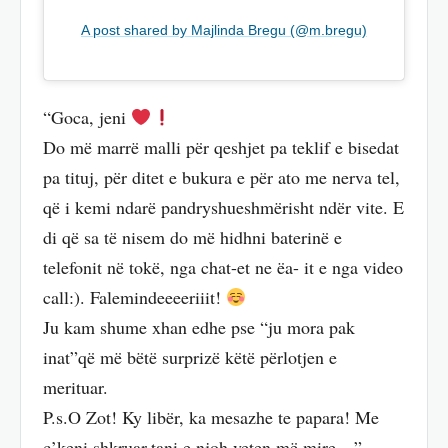
A post shared by Majlinda Bregu (@m.bregu)
“Goca, jeni
Do më marrë malli për qeshjet pa teklif e bisedat
pa tituj, për ditet e bukura e për ato me nerva tel,
që i kemi ndarë pandryshueshmërisht ndër vite. E
di që sa të nisem do më hidhni baterinë e
telefonit në tokë, nga chat-et ne ëa- it e nga video
call:). Falemindeeeeriiit!
Ju kam shume xhan edhe pse “ju mora pak
inat”që më bëtë surprizë këtë përlotjen e
merituar.
P.s.O Zot! Ky libër, ka mesazhe te papara! Me
c’keni shkruar,tani e njoh veten më mire…” –