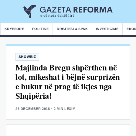
KRYESORE
POLITIKË
DREJTËSI & SPAK
INVESTIGIME
EKO
SHOWBIZ
Majlinda Bregu shpërthen në
lot, mikeshat i bëjnë surprizën
e bukur në prag të ikjes nga
Shqipëria!
26 DECEMBER 2018
· 2 MIN LEXIM