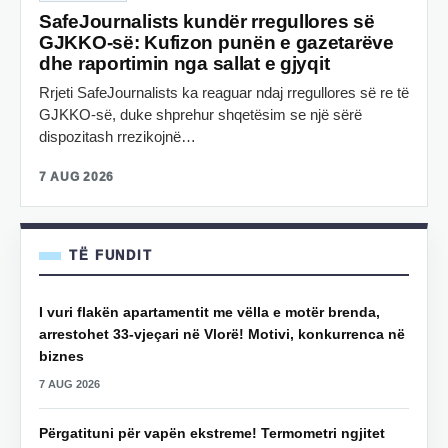
SafeJournalists kundër rregullores së
GJKKO-së: Kufizon punën e gazetarëve
dhe raportimin nga sallat e gjyqit
Rrjeti SafeJournalists ka reaguar ndaj rregullores së re të
GJKKO-së, duke shprehur shqetësim se një sërë
dispozitash rrezikojnë…
7 AUG 2026
TË FUNDIT
I vuri flakën apartamentit me vëlla e motër brenda,
arrestohet 33-vjeçari në Vlorë! Motivi, konkurrenca në
biznes
7 AUG 2026
Përgatituni për vapën ekstreme! Termometri ngjitet