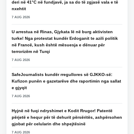
deri në 41°C në fundjavë, ja sa do të zgjasë vala e të
nxehtit
7 AUG 2026
U arrestua në Rinas, Gjykata lë në burg aktivisten
turke! Nga protestat kundër Erdoganit te azili politik
në Francë, kush është mësuesja e dënuar për
terrorizëm në Turqi
7 AUG 2026
SafeJournalists kundër rregullores së GJKKO-së:
Kufizon punën e gazetarëve dhe raportimin nga sallat
e gjyqit
7 AUG 2026
Hyjnë në fuqi ndryshimet e Kodit Rrugor! Patentë
përjetë e hequr për të dehurit përsëritës, ashpërsohen
gjobat për celularin dhe shpejtësinë
7 AUG 2026