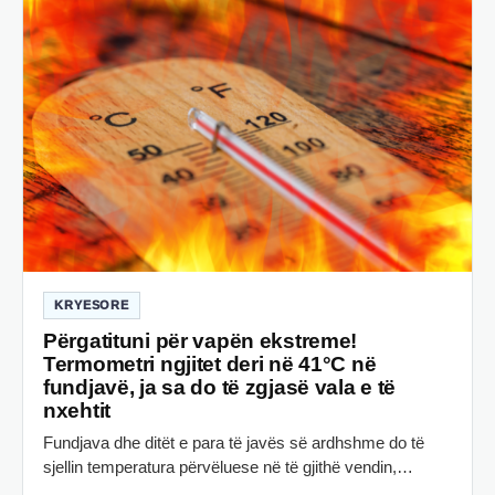
KRYESORE
Përgatituni për vapën ekstreme!
Termometri ngjitet deri në 41°C në
fundjavë, ja sa do të zgjasë vala e të
nxehtit
Fundjava dhe ditët e para të javës së ardhshme do të
sjellin temperatura përvëluese në të gjithë vendin,…