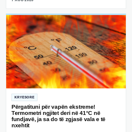
KRYESORE
Përgatituni për vapën ekstreme!
Termometri ngjitet deri në 41°C në
fundjavë, ja sa do të zgjasë vala e të
nxehtit