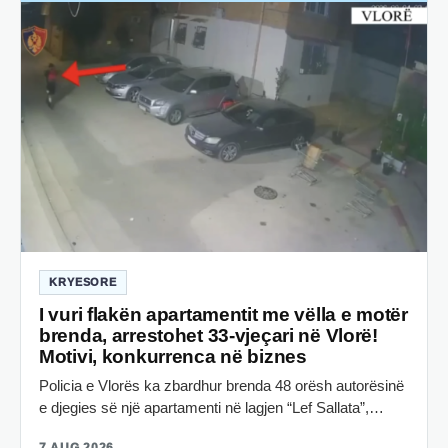
KRYESORE
I vuri flakën apartamentit me vëlla e motër
brenda, arrestohet 33-vjeçari në Vlorë!
Motivi, konkurrenca në biznes
Policia e Vlorës ka zbardhur brenda 48 orësh autorësinë
e djegies së një apartamenti në lagjen “Lef Sallata”,…
7 AUG 2026