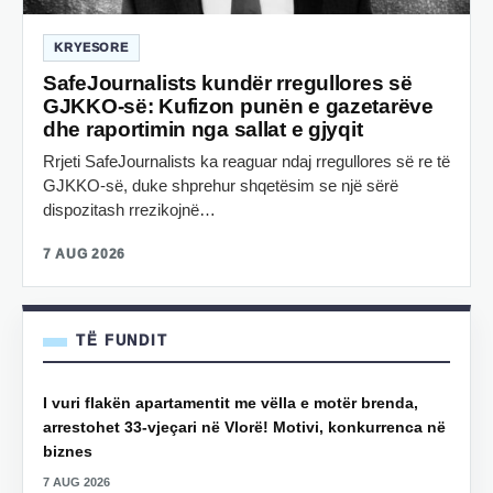
KRYESORE
SafeJournalists kundër rregullores së
GJKKO-së: Kufizon punën e gazetarëve
dhe raportimin nga sallat e gjyqit
Rrjeti SafeJournalists ka reaguar ndaj rregullores së re të
GJKKO-së, duke shprehur shqetësim se një sërë
dispozitash rrezikojnë…
7 AUG 2026
TË FUNDIT
I vuri flakën apartamentit me vëlla e motër brenda,
arrestohet 33-vjeçari në Vlorë! Motivi, konkurrenca në
biznes
7 AUG 2026