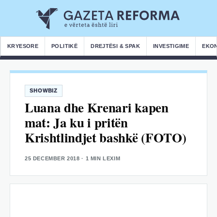
KRYESORE
POLITIKË
DREJTËSI & SPAK
INVESTIGIME
EKO
SHOWBIZ
Luana dhe Krenari kapen
mat: Ja ku i pritën
Krishtlindjet bashkë (FOTO)
25 DECEMBER 2018
· 1 MIN LEXIM