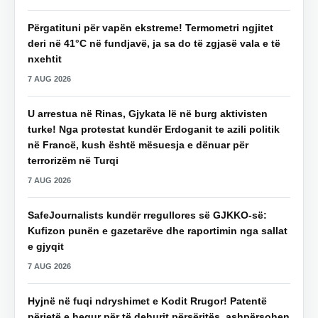
Përgatituni për vapën ekstreme! Termometri ngjitet
deri në 41°C në fundjavë, ja sa do të zgjasë vala e të
nxehtit
7 AUG 2026
U arrestua në Rinas, Gjykata lë në burg aktivisten
turke! Nga protestat kundër Erdoganit te azili politik
në Francë, kush është mësuesja e dënuar për
terrorizëm në Turqi
7 AUG 2026
SafeJournalists kundër rregullores së GJKKO-së:
Kufizon punën e gazetarëve dhe raportimin nga sallat
e gjyqit
7 AUG 2026
Hyjnë në fuqi ndryshimet e Kodit Rrugor! Patentë
përjetë e hequr për të dehurit përsëritës, ashpërsohen