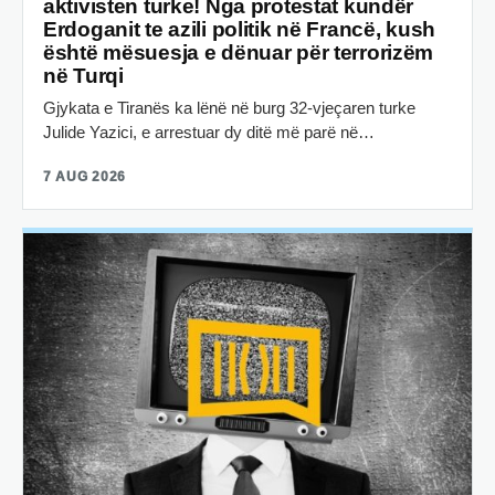
aktivisten turke! Nga protestat kundër
Erdoganit te azili politik në Francë, kush
është mësuesja e dënuar për terrorizëm
në Turqi
Gjykata e Tiranës ka lënë në burg 32-vjeçaren turke
Julide Yazici, e arrestuar dy ditë më parë në…
7 AUG 2026