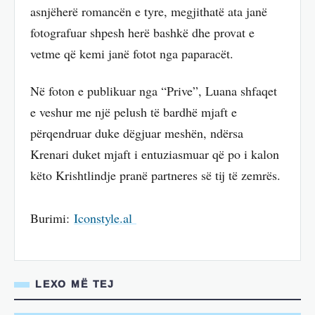
asnjëherë romancën e tyre, megjithatë ata janë
fotografuar shpesh herë bashkë dhe provat e
vetme që kemi janë fotot nga paparacët.
Në foton e publikuar nga “Prive”, Luana shfaqet
e veshur me një pelush të bardhë mjaft e
përqendruar duke dëgjuar meshën, ndërsa
Krenari duket mjaft i entuziasmuar që po i kalon
këto Krishtlindje pranë partneres së tij të zemrës.
Burimi:
Iconstyle.al
LEXO MË TEJ