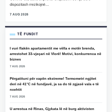
dispozitash rrezikojnë…
7 AUG 2026
TË FUNDIT
I vuri flakën apartamentit me vëlla e motër brenda,
arrestohet 33-vjeçari në Vlorë! Motivi, konkurrenca në
biznes
7 AUG 2026
Përgatituni për vapën ekstreme! Termometri ngjitet
deri në 41°C në fundjavë, ja sa do të zgjasë vala e të
nxehtit
7 AUG 2026
U arrestua në Rinas, Gjykata lë në burg aktivisten