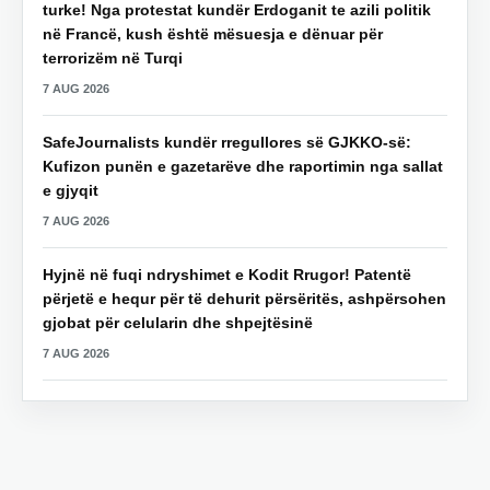
turke! Nga protestat kundër Erdoganit te azili politik
në Francë, kush është mësuesja e dënuar për
terrorizëm në Turqi
7 AUG 2026
SafeJournalists kundër rregullores së GJKKO-së:
Kufizon punën e gazetarëve dhe raportimin nga sallat
e gjyqit
7 AUG 2026
Hyjnë në fuqi ndryshimet e Kodit Rrugor! Patentë
përjetë e hequr për të dehurit përsëritës, ashpërsohen
gjobat për celularin dhe shpejtësinë
7 AUG 2026