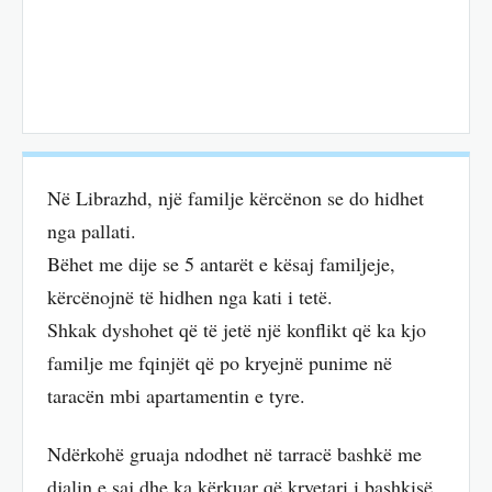
Në Librazhd, një familje kërcënon se do hidhet
nga pallati.
Bëhet me dije se 5 antarët e kësaj familjeje,
kërcënojnë të hidhen nga kati i tetë.
Shkak dyshohet që të jetë një konflikt që ka kjo
familje me fqinjët që po kryejnë punime në
taracën mbi apartamentin e tyre.
Ndërkohë gruaja ndodhet në tarracë bashkë me
djalin e saj dhe ka kërkuar që kryetari i bashkisë,