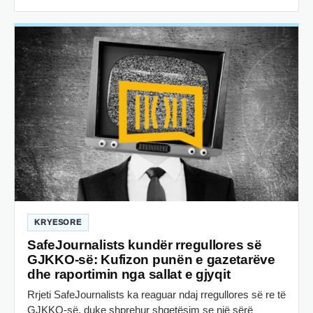
KRYESORE
SafeJournalists kundër rregullores së
GJKKO-së: Kufizon punën e gazetarëve
dhe raportimin nga sallat e gjyqit
Rrjeti SafeJournalists ka reaguar ndaj rregullores së re të
GJKKO-së, duke shprehur shqetësim se një sërë