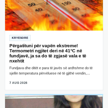
KRYESORE
Përgatituni për vapën ekstreme!
Termometri ngjitet deri në 41°C në
fundjavë, ja sa do të zgjasë vala e të
nxehtit
Fundjava dhe ditët e para të javës së ardhshme do të
sjellin temperatura përvëluese në të gjithë vendin,…
7 AUG 2026