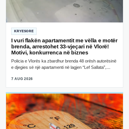
KRYESORE
I vuri flakën apartamentit me vëlla e motër
brenda, arrestohet 33-vjeçari në Vlorë!
Motivi, konkurrenca në biznes
Policia e Vlorës ka zbardhur brenda 48 orësh autorësinë
e djegies së një apartamenti në lagjen “Lef Sallata”,…
7 AUG 2026