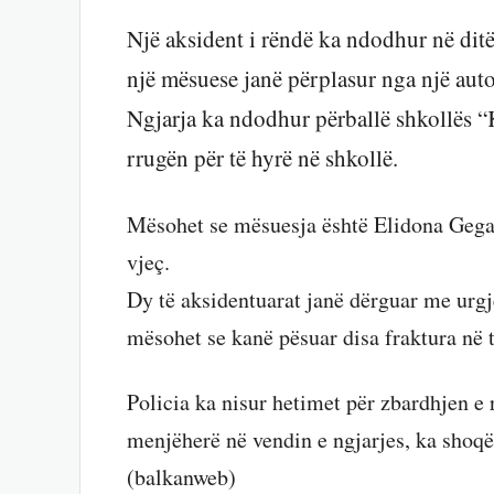
Një aksident i rëndë ka ndodhur në dit
një mësuese janë përplasur nga një aut
Ngjarja ka ndodhur përballë shkollës “
rrugën për të hyrë në shkollë.
Mësohet se mësuesja është Elidona Gega,
vjeç.
Dy të aksidentuarat janë dërguar me urgj
mësohet se kanë pësuar disa fraktura në t
Policia ka nisur hetimet për zbardhjen e 
menjëherë në vendin e ngjarjes, ka shoqë
(balkanweb)