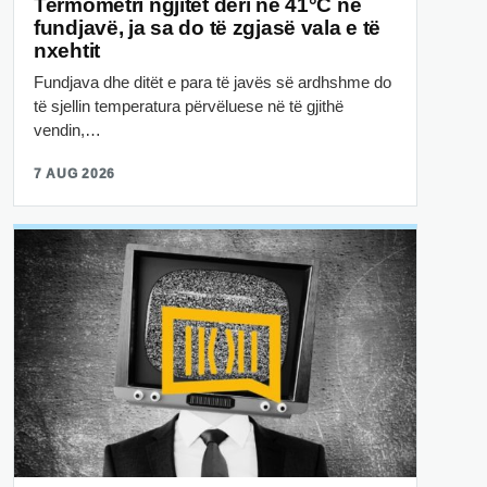
Termometri ngjitet deri në 41°C në
fundjavë, ja sa do të zgjasë vala e të
nxehtit
Fundjava dhe ditët e para të javës së ardhshme do
të sjellin temperatura përvëluese në të gjithë
vendin,…
7 AUG 2026