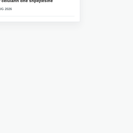
 celularin dhe shpejtësinë
UG 2026