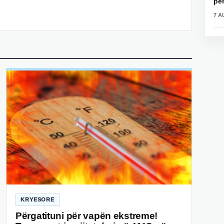
për
7 A
KRYESORE
Përgatituni për vapën ekstreme!