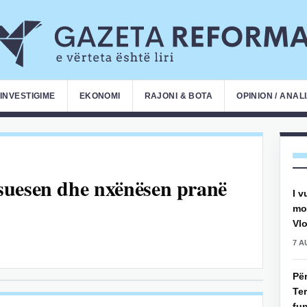
INVESTIGIME
EKONOMI
RAJONI & BOTA
OPINION / ANAL
uesen dhe nxënësen pranë
I v
mot
Vlo
7 A
Pë
Ter
fun