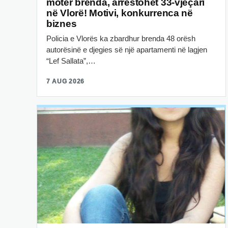
motër brenda, arrestohet 33-vjeçari
në Vlorë! Motivi, konkurrenca në
biznes
Policia e Vlorës ka zbardhur brenda 48 orësh
autorësinë e djegies së një apartamenti në lagjen
“Lef Sallata”,…
7 AUG 2026