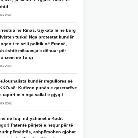
htit
UG 2026
rrestua në Rinas, Gjykata lë në burg
ivisten turke! Nga protestat kundër
oganit te azili politik në Francë,
sh është mësuesja e dënuar për
rorizëm në Turqi
UG 2026
eJournalists kundër rregullores së
KKO-së: Kufizon punën e gazetarëve
 raportimin nga sallat e gjyqit
UG 2026
jnë në fuqi ndryshimet e Kodit
gor! Patentë përjetë e hequr për të
hurit përsëritës, ashpërsohen gjobat