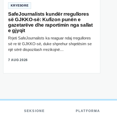
KRYESORE
SafeJournalists kundër rregullores
së GJKKO-së: Kufizon punën e
gazetarëve dhe raportimin nga sallat
e gjyqit
Rrjeti SafeJournalists ka reaguar ndaj rregullores
së re të GJKKO-së, duke shprehur shqetësim se
një sërë dispozitash rrezikojnë…
7 AUG 2026
SEKSIONE
PLATFORMA