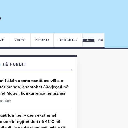
IZË
VIDEO
KËRKO
DENONCO
AL
EN
TË FUNDIT
uri flakën apartamentit me vëlla e
ër brenda, arrestohet 33-vjeçari në
rë! Motivi, konkurrenca në biznes
UG 2026
rgatituni për vapën ekstreme!
mometri ngjitet deri në 41°C në
djavë, ja sa do të zgjasë vala e të