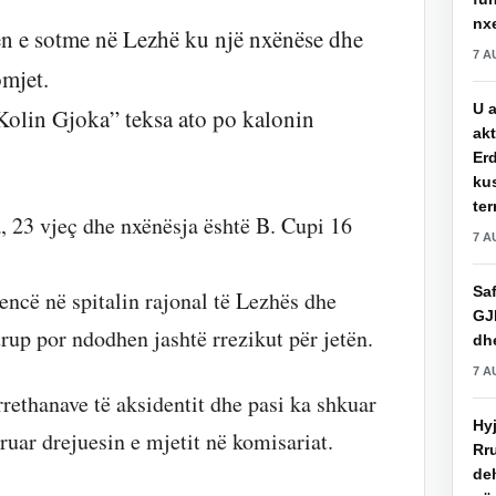
nxe
ën e sotme në Lezhë ku një nxënëse dhe
7 A
omjet.
U a
Kolin Gjoka” teksa ato po kalonin
akt
Erd
ku
ter
 23 vjeç dhe nxënësja është B. Cupi 16
7 A
Saf
encë në spitalin rajonal të Lezhës dhe
GJ
rup por ndodhen jashtë rrezikut për jetën.
dhe
7 A
rrethanave të aksidentit dhe pasi ka shkuar
Hy
ruar drejuesin e mjetit në komisariat.
Rru
de