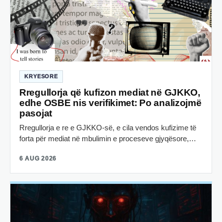
KRYESORE
Rregullorja që kufizon mediat në GJKKO,
edhe OSBE nis verifikimet: Po analizojmë
pasojat
Rregullorja e re e GJKKO-së, e cila vendos kufizime të
forta për mediat në mbulimin e proceseve gjyqësore,…
6 AUG 2026