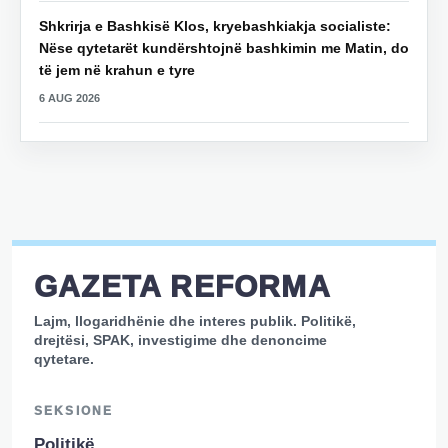
Shkrirja e Bashkisë Klos, kryebashkiakja socialiste:
Nëse qytetarët kundërshtojnë bashkimin me Matin, do
të jem në krahun e tyre
6 AUG 2026
GAZETA REFORMA
Lajm, llogaridhënie dhe interes publik. Politikë,
drejtësi, SPAK, investigime dhe denoncime
qytetare.
SEKSIONE
Politikë