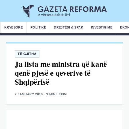
KRYESORE
POLITIKË
DREJTËSI & SPAK
INVESTIGIME
EKO
TË GJITHA
Ja lista me ministra që kanë
qenë pjesë e qeverive të
Shqipërisë
2 JANUARY 2019
· 3 MIN LEXIM