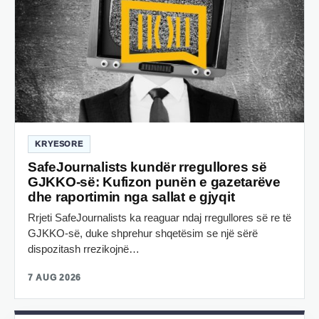
KRYESORE
SafeJournalists kundër rregullores së
GJKKO-së: Kufizon punën e gazetarëve
dhe raportimin nga sallat e gjyqit
Rrjeti SafeJournalists ka reaguar ndaj rregullores së re të
GJKKO-së, duke shprehur shqetësim se një sërë
dispozitash rrezikojnë…
7 AUG 2026