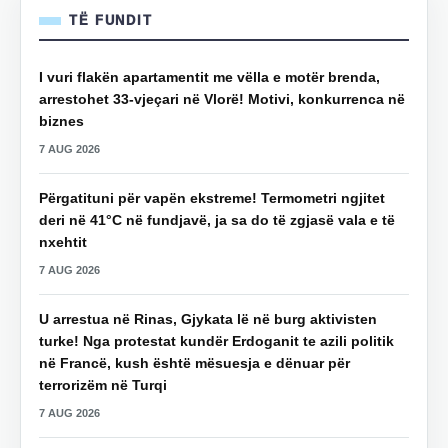
TË FUNDIT
I vuri flakën apartamentit me vëlla e motër brenda,
arrestohet 33-vjeçari në Vlorë! Motivi, konkurrenca në
biznes
7 AUG 2026
Përgatituni për vapën ekstreme! Termometri ngjitet
deri në 41°C në fundjavë, ja sa do të zgjasë vala e të
nxehtit
7 AUG 2026
U arrestua në Rinas, Gjykata lë në burg aktivisten
turke! Nga protestat kundër Erdoganit te azili politik
në Francë, kush është mësuesja e dënuar për
terrorizëm në Turqi
7 AUG 2026