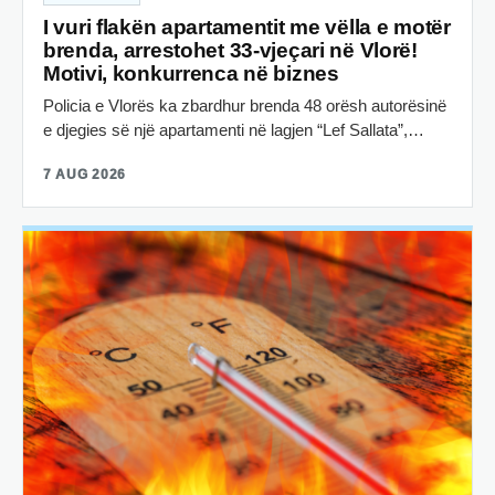
I vuri flakën apartamentit me vëlla e motër
brenda, arrestohet 33-vjeçari në Vlorë!
Motivi, konkurrenca në biznes
Policia e Vlorës ka zbardhur brenda 48 orësh autorësinë
e djegies së një apartamenti në lagjen “Lef Sallata”,…
7 AUG 2026