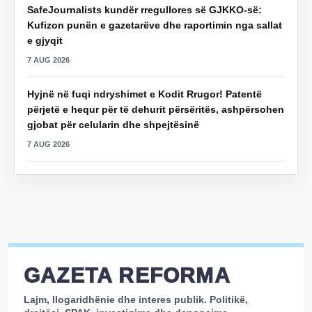
SafeJournalists kundër rregullores së GJKKO-së:
Kufizon punën e gazetarëve dhe raportimin nga sallat
e gjyqit
7 AUG 2026
Hyjnë në fuqi ndryshimet e Kodit Rrugor! Patentë
përjetë e hequr për të dehurit përsëritës, ashpërsohen
gjobat për celularin dhe shpejtësinë
7 AUG 2026
GAZETA REFORMA
Lajm, llogaridhënie dhe interes publik. Politikë,