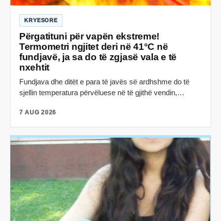
KRYESORE
Përgatituni për vapën ekstreme!
Termometri ngjitet deri në 41°C në
fundjavë, ja sa do të zgjasë vala e të
nxehtit
Fundjava dhe ditët e para të javës së ardhshme do të
sjellin temperatura përvëluese në të gjithë vendin,…
7 AUG 2026