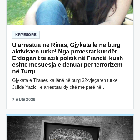
KRYESORE
U arrestua në Rinas, Gjykata lë në burg
aktivisten turke! Nga protestat kundër
Erdoganit te azili politik në Francë, kush
është mësuesja e dënuar për terrorizëm
në Turqi
Gjykata e Tiranës ka lënë në burg 32-vjeçaren turke
Julide Yazici, e arrestuar dy ditë më parë në…
7 AUG 2026