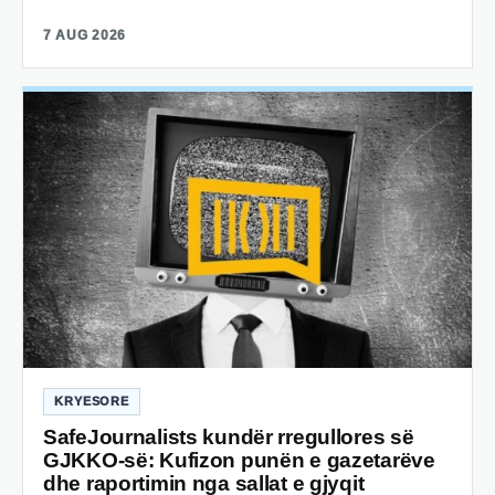
7 AUG 2026
KRYESORE
SafeJournalists kundër rregullores së
GJKKO-së: Kufizon punën e gazetarëve
dhe raportimin nga sallat e gjyqit