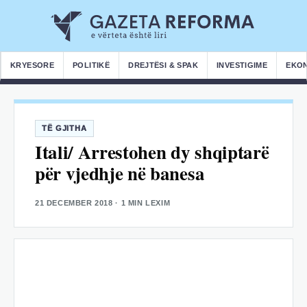
KRYESORE
POLITIKË
DREJTËSI & SPAK
INVESTIGIME
EKO
TË GJITHA
Itali/ Arrestohen dy shqiptarë
për vjedhje në banesa
21 DECEMBER 2018
· 1 MIN LEXIM