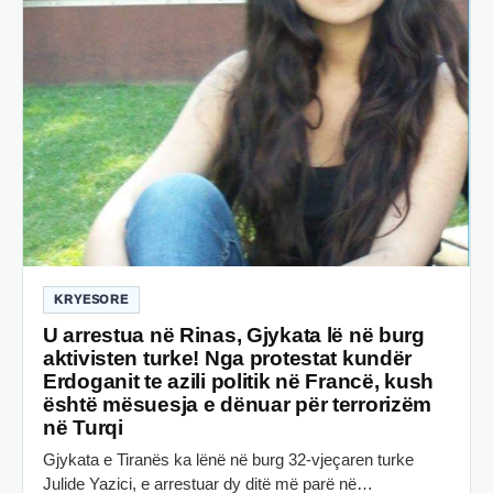
KRYESORE
U arrestua në Rinas, Gjykata lë në burg
aktivisten turke! Nga protestat kundër
Erdoganit te azili politik në Francë, kush
është mësuesja e dënuar për terrorizëm
në Turqi
Gjykata e Tiranës ka lënë në burg 32-vjeçaren turke
Julide Yazici, e arrestuar dy ditë më parë në…