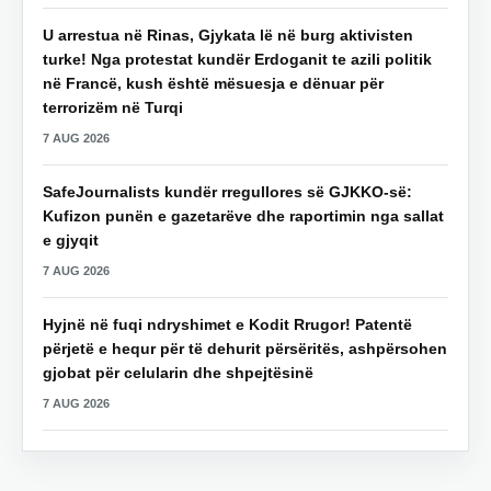
U arrestua në Rinas, Gjykata lë në burg aktivisten
turke! Nga protestat kundër Erdoganit te azili politik
në Francë, kush është mësuesja e dënuar për
terrorizëm në Turqi
7 AUG 2026
SafeJournalists kundër rregullores së GJKKO-së:
Kufizon punën e gazetarëve dhe raportimin nga sallat
e gjyqit
7 AUG 2026
Hyjnë në fuqi ndryshimet e Kodit Rrugor! Patentë
përjetë e hequr për të dehurit përsëritës, ashpërsohen
gjobat për celularin dhe shpejtësinë
7 AUG 2026