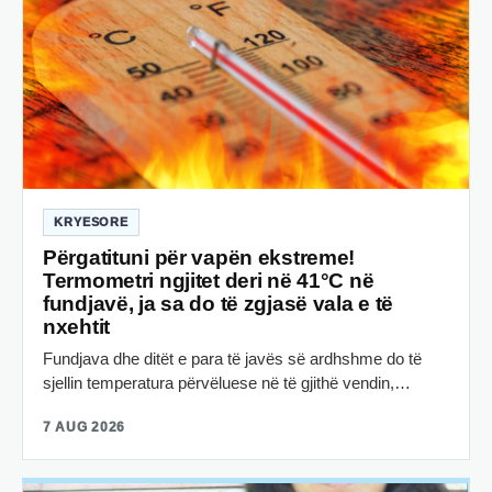
KRYESORE
Përgatituni për vapën ekstreme!
Termometri ngjitet deri në 41°C në
fundjavë, ja sa do të zgjasë vala e të
nxehtit
Fundjava dhe ditët e para të javës së ardhshme do të
sjellin temperatura përvëluese në të gjithë vendin,…
7 AUG 2026