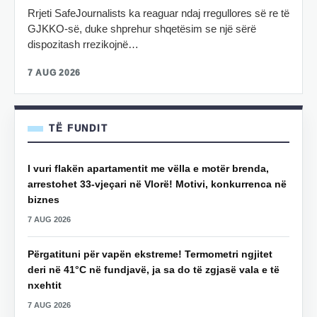
Rrjeti SafeJournalists ka reaguar ndaj rregullores së re të
GJKKO-së, duke shprehur shqetësim se një sërë
dispozitash rrezikojnë…
7 AUG 2026
TË FUNDIT
I vuri flakën apartamentit me vëlla e motër brenda,
arrestohet 33-vjeçari në Vlorë! Motivi, konkurrenca në
biznes
7 AUG 2026
Përgatituni për vapën ekstreme! Termometri ngjitet
deri në 41°C në fundjavë, ja sa do të zgjasë vala e të
nxehtit
7 AUG 2026