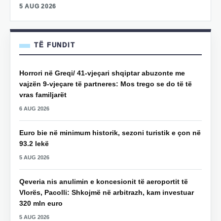
5 AUG 2026
TË FUNDIT
Horrori në Greqi/ 41-vjeçari shqiptar abuzonte me
vajzën 9-vjeçare të partneres: Mos trego se do të të
vras familjarët
6 AUG 2026
Euro bie në minimum historik, sezoni turistik e çon në
93.2 lekë
5 AUG 2026
Qeveria nis anulimin e koncesionit të aeroportit të
Vlorës, Pacolli: Shkojmë në arbitrazh, kam investuar
320 mln euro
5 AUG 2026