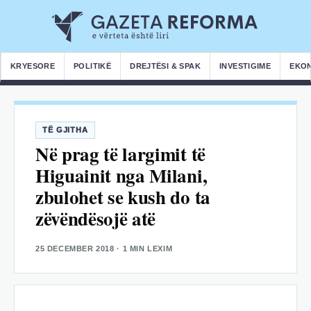
KRYESORE
POLITIKË
DREJTËSI & SPAK
INVESTIGIME
EKO
TË GJITHA
Në prag të largimit të
Higuainit nga Milani,
zbulohet se kush do ta
zëvëndësojë atë
25 DECEMBER 2018
· 1 MIN LEXIM