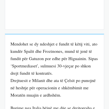
Mendohet se dy ndeshjet e fundit të këtij viti, ato
kundër Spalit dhe Frozinones, mund të jenë të
fundit për Gatuzon por edhe për Higuainin. Sipas
‘Sportmediaset’, sulmuesi 30-vjeҫar po shkon
drejt fundit të kontratës.
Drejtuesit e Milanit dhe ata të Çelsit po punojnë
në heshtje për operacionin e shkëmbimit me
Moratën muajin e ardhshëm.
Burime nga Italia bëjnë me dije se drejtoresha e