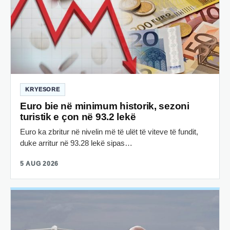
KRYESORE
Euro bie në minimum historik, sezoni
turistik e çon në 93.2 lekë
Euro ka zbritur në nivelin më të ulët të viteve të fundit,
duke arritur në 93.28 lekë sipas…
5 AUG 2026