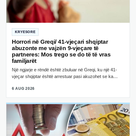
KRYESORE
Horrori në Greqi/ 41-vjeçari shqiptar
abuzonte me vajzën 9-vjeçare të
partneres: Mos trego se do të të vras
familjarët
Një ngjarje e rëndë është zbuluar në Greqi, ku një 41-
vjeçar shqiptar është arrestuar pasi akuzohet se ka…
6 AUG 2026