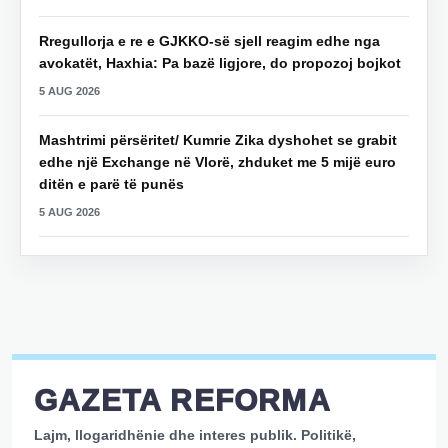
Rregullorja e re e GJKKO-së sjell reagim edhe nga
avokatët, Haxhia: Pa bazë ligjore, do propozoj bojkot
5 AUG 2026
Mashtrimi përsëritet/ Kumrie Zika dyshohet se grabit
edhe një Exchange në Vlorë, zhduket me 5 mijë euro
ditën e parë të punës
5 AUG 2026
GAZETA REFORMA
Lajm, llogaridhënie dhe interes publik. Politikë,