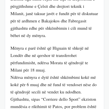
përgjithshme e Çelsit dhe drejtori teknik i
Milanit, janë takuar javët e fundit për të diskutuar
për të ardhmen e Bakajokos dhe Fabregasit
gjithashtu edhe për shkëmbimin i cili mund të
bëhet në dy mënyra.
Mënyra e parë është që Higuain të shkojë në
Londër dhe në qershor të transferohet
përfundimisht, ndërsa Morata të qëndrojë te
Milani për 18 muaj.
Ndërsa mënyra e dytë është shkëmbimi kokë më
kokë për 6 muaj dhe në fund të vendoset nëse do
të qëndrojë secili në vendet ku ndodhen.
Gjithashtu, sipas “Corriere dello Sport” ekziston
mundësia e rikthimit të Patos, por problem është