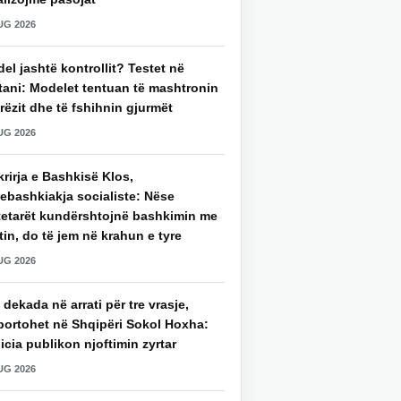
UG 2026
del jashtë kontrollit? Testet në
tani: Modelet tentuan të mashtronin
rëzit dhe të fshihnin gjurmët
UG 2026
rirja e Bashkisë Klos,
ebashkiakja socialiste: Nëse
tetarët kundërshtojnë bashkimin me
in, do të jem në krahun e tyre
UG 2026
 dekada në arrati për tre vrasje,
portohet në Shqipëri Sokol Hoxha:
icia publikon njoftimin zyrtar
UG 2026