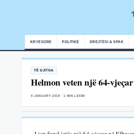
KRYESORE
POLITIKË
DREJTËSI & SPAK
TË GJITHA
Helmon veten një 64-vjeçar
4 JANUARY 2019
· 1 MIN LEXIM
I jep fund jetës një 64-vjeçar në Elbasa