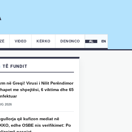
IZË
VIDEO
KËRKO
DENONCO
AL
EN
TË FUNDIT
rm në Greqi! Virusi i Nilit Perëndimor
hapet me shpejtësi, 6 viktima dhe 65
infektuar
UG 2026
gullorja që kufizon mediat në
KKO, edhe OSBE nis verifikimet: Po
alizojmë pasojat