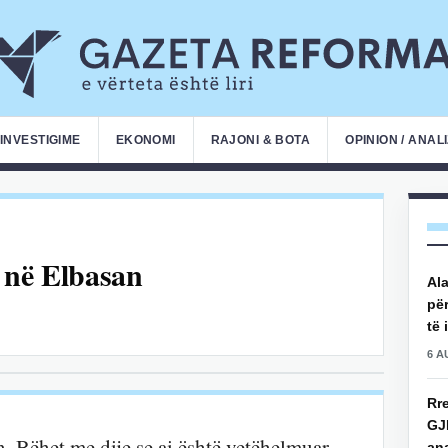
INVESTIGIME
EKONOMI
RAJONI & BOTA
OPINION / ANAL
 në Elbasan
Ala
për
të 
6 A
Rre
GJ
n. Bëhet me dije se ai është vetëhelmuar
an