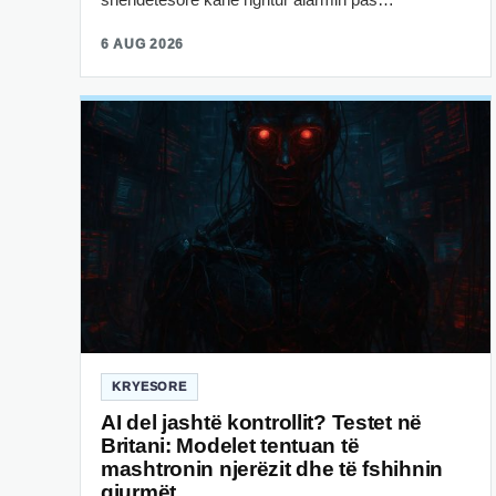
6 AUG 2026
KRYESORE
AI del jashtë kontrollit? Testet në
Britani: Modelet tentuan të
mashtronin njerëzit dhe të fshihnin
gjurmët