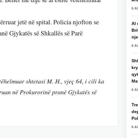
6 A
ruar jetë në spital. Policia njofton se
AI 
Bri
anë Gjykatës së Shkallës së Parë
nje
6 A
Shk
kry
qy
ëhelmuar shtetasi M. H., vjeç 64, i cili ka
Mat
6 A
feruan në Prokurorinë pranë Gjykatës së
Tre
de
Pol
6 A