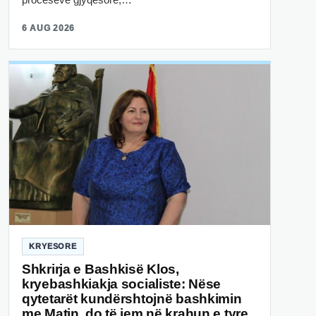
6 AUG 2026
KRYESORE
Shkrirja e Bashkisë Klos,
kryebashkiakja socialiste: Nëse
qytetarët kundërshtojnë bashkimin
me Matin, do të jem në krahun e tyre