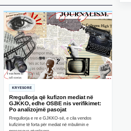
KRYESORE
Rregullorja që kufizon mediat në
GJKKO, edhe OSBE nis verifikimet:
Po analizojmë pasojat
Rregullorja e re e GJKKO-së, e cila vendos
kufizime të forta për mediat në mbulimin e
proceseve gjyqësore,…