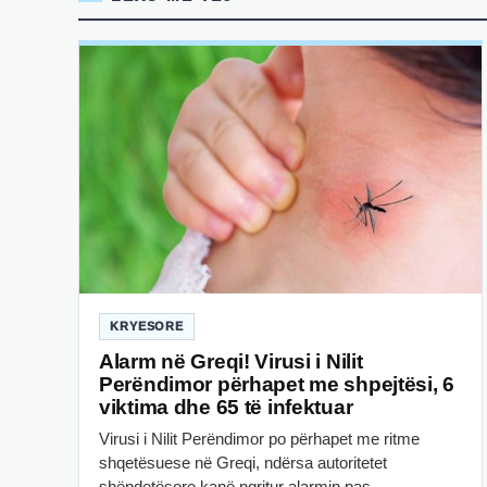
KRYESORE
Alarm në Greqi! Virusi i Nilit
Perëndimor përhapet me shpejtësi, 6
viktima dhe 65 të infektuar
Virusi i Nilit Perëndimor po përhapet me ritme
shqetësuese në Greqi, ndërsa autoritetet
shëndetësore kanë ngritur alarmin pas…