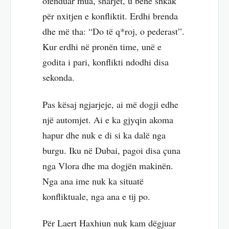
ofenduar mua, sharjet, u bënë shkak
për nxitjen e konfliktit. Erdhi brenda
dhe më tha: “Do të q*roj, o pederast”.
Kur erdhi në pronën time, unë e
godita i pari, konflikti ndodhi disa
sekonda.
Pas kësaj ngjarjeje, ai më dogji edhe
një automjet. Ai e ka gjyqin akoma
hapur dhe nuk e di si ka dalë nga
burgu. Iku në Dubai, pagoi disa çuna
nga Vlora dhe ma dogjën makinën.
Nga ana ime nuk ka situatë
konfliktuale, nga ana e tij po.
Për Laert Haxhiun nuk kam dëgjuar