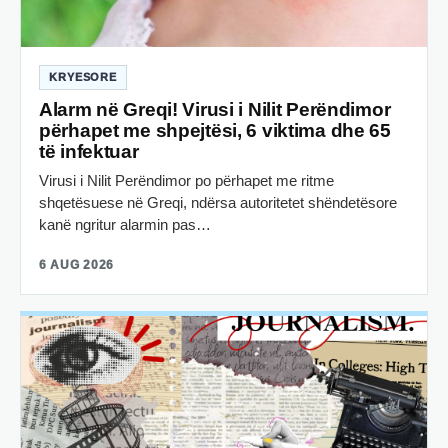
KRYESORE
Alarm në Greqi! Virusi i Nilit Perëndimor
përhapet me shpejtësi, 6 viktima dhe 65
të infektuar
Virusi i Nilit Perëndimor po përhapet me ritme
shqetësuese në Greqi, ndërsa autoritetet shëndetësore
kanë ngritur alarmin pas…
6 AUG 2026