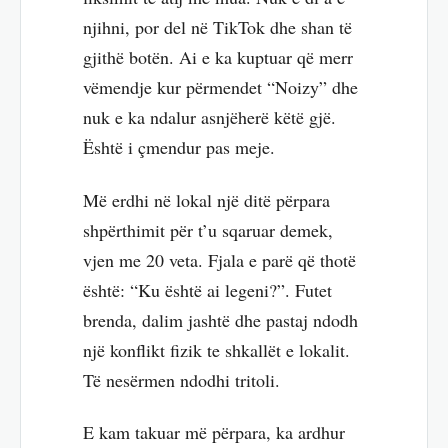
njihni, por del në TikTok dhe shan të
gjithë botën. Ai e ka kuptuar që merr
vëmendje kur përmendet “Noizy” dhe
nuk e ka ndalur asnjëherë këtë gjë.
Është i çmendur pas meje.
Më erdhi në lokal një ditë përpara
shpërthimit për t’u sqaruar demek,
vjen me 20 veta. Fjala e parë që thotë
është: “Ku është ai legeni?”. Futet
brenda, dalim jashtë dhe pastaj ndodh
një konflikt fizik te shkallët e lokalit.
Të nesërmen ndodhi tritoli.
E kam takuar më përpara, ka ardhur