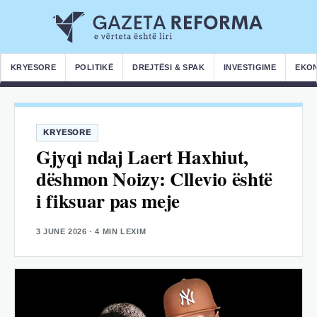
KRYESORE
POLITIKË
DREJTËSI & SPAK
INVESTIGIME
EKO
KRYESORE
Gjyqi ndaj Laert Haxhiut,
dëshmon Noizy: Cllevio është
i fiksuar pas meje
3 JUNE 2026
· 4 MIN LEXIM