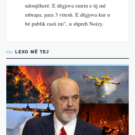
ndonjëherë. E dëgjova emrin e tij më
mbrapa, para 3 vitesh. E dëgjova kur u
bë publik rasti im”, u shpreh Noizy.
LEXO MË TEJ