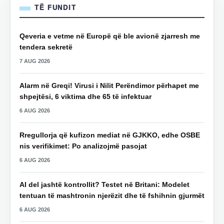
TË FUNDIT
Qeveria e vetme në Europë që ble avionë zjarresh me
tendera sekretë
7 AUG 2026
Alarm në Greqi! Virusi i Nilit Perëndimor përhapet me
shpejtësi, 6 viktima dhe 65 të infektuar
6 AUG 2026
Rregullorja që kufizon mediat në GJKKO, edhe OSBE
nis verifikimet: Po analizojmë pasojat
6 AUG 2026
AI del jashtë kontrollit? Testet në Britani: Modelet
tentuan të mashtronin njerëzit dhe të fshihnin gjurmët
6 AUG 2026