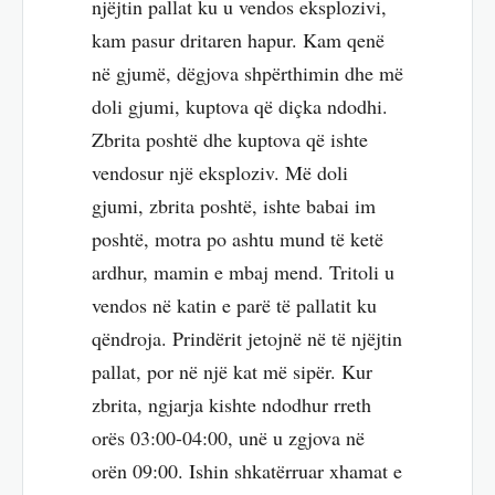
njëjtin pallat ku u vendos eksplozivi,
kam pasur dritaren hapur. Kam qenë
në gjumë, dëgjova shpërthimin dhe më
doli gjumi, kuptova që diçka ndodhi.
Zbrita poshtë dhe kuptova që ishte
vendosur një eksploziv. Më doli
gjumi, zbrita poshtë, ishte babai im
poshtë, motra po ashtu mund të ketë
ardhur, mamin e mbaj mend. Tritoli u
vendos në katin e parë të pallatit ku
qëndroja. Prindërit jetojnë në të njëjtin
pallat, por në një kat më sipër. Kur
zbrita, ngjarja kishte ndodhur rreth
orës 03:00-04:00, unë u zgjova në
orën 09:00. Ishin shkatërruar xhamat e