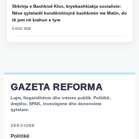
Shkrirja e Bashkisë Klos, kryebashkiakja socialiste:
Nëse qytetarët kundërshtojnë bashkimin me Matin, do
të jem në krahun e tyre
6 AUG 2026
GAZETA REFORMA
Lajm, llogaridhënie dhe interes publik. Politikë,
drejtësi, SPAK, investigime dhe denoncime
qytetare.
SEKSIONE
Politikë