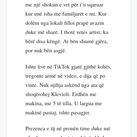
me një shokun e vet për t’u sqaruar
kur unë isha me familjarët e mi. Kur
dolëm nga lokali filloi prapë avazin
duke më sharë. I thotë vetes artist, ka
bërë disa këngë. Ai bën shumë gjëra,
por nuk bën asgjë.
Ishte live në TikTok gjatë gjithë kohës,
tregonte armë në video, e dija që po
vinte. Nuk njihja askënd nga ata që
shoqërohej Klevioli. Erdhën me
makina, me 5 të tilla. U largua me
makinë pastaj, ishte pasagjer.
Prezenca e tij në pronën time duke më