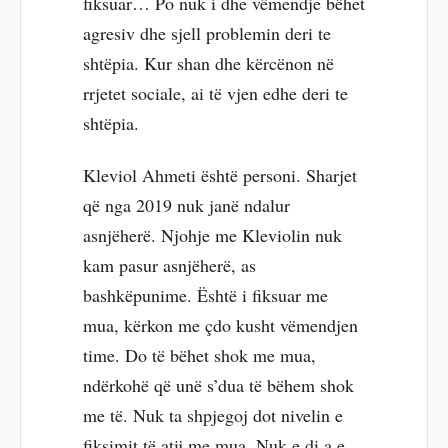
fiksuar… Po nuk i dhe vëmendje bëhet
agresiv dhe sjell problemin deri te
shtëpia. Kur shan dhe kërcënon në
rrjetet sociale, ai të vjen edhe deri te
shtëpia.
Kleviol Ahmeti është personi. Sharjet
që nga 2019 nuk janë ndalur
asnjëherë. Njohje me Kleviolin nuk
kam pasur asnjëherë, as
bashkëpunime. Është i fiksuar me
mua, kërkon me çdo kusht vëmendjen
time. Do të bëhet shok me mua,
ndërkohë që unë s’dua të bëhem shok
me të. Nuk ta shpjegoj dot nivelin e
fiksimit të atij me mua. Nuk e di a e