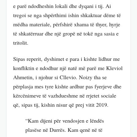
e parë ndodheshin lokali dhe dyqani i tij. Ai
tregoi se nga shpërthimi ishin shkaktuar dëme të
mëdha materiale, përfshirë xhama të thyer, hyrje
të shkatërruar dhe një gropë në tokë nga sasia e
tritolit.
Sipas reperit, dyshimet e para i kishte lidhur me
konfliktin e ndodhur një natë më parë me Kleviol
Ahmetin, i njohur si Cllevio. Noizy tha se
përplasja mes tyre kishte ardhur pas fyerjeve dhe
kërcënimeve të vazhdueshme në rrjetet sociale
që, sipas tij, kishin nisur që prej vitit 2019.
“Kam dijeni për vendosjen e lëndës
plasëse në Durrës. Kam qenë në të