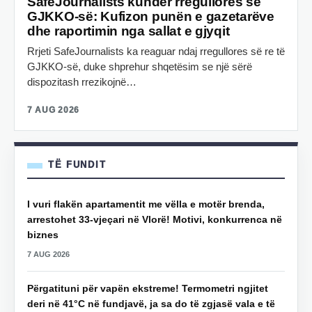
SafeJournalists kundër rregullores së
GJKKO-së: Kufizon punën e gazetarëve
dhe raportimin nga sallat e gjyqit
Rrjeti SafeJournalists ka reaguar ndaj rregullores së re të
GJKKO-së, duke shprehur shqetësim se një sërë
dispozitash rrezikojnë…
7 AUG 2026
TË FUNDIT
I vuri flakën apartamentit me vëlla e motër brenda,
arrestohet 33-vjeçari në Vlorë! Motivi, konkurrenca në
biznes
7 AUG 2026
Përgatituni për vapën ekstreme! Termometri ngjitet
deri në 41°C në fundjavë, ja sa do të zgjasë vala e të