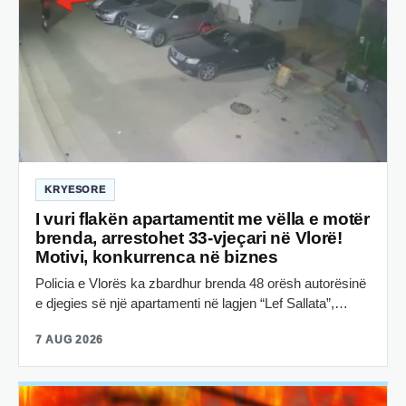
KRYESORE
I vuri flakën apartamentit me vëlla e motër
brenda, arrestohet 33-vjeçari në Vlorë!
Motivi, konkurrenca në biznes
Policia e Vlorës ka zbardhur brenda 48 orësh autorësinë
e djegies së një apartamenti në lagjen “Lef Sallata”,…
7 AUG 2026