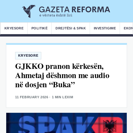
KRYESORE
POLITIKË
DREJTËSI & SPAK
INVESTIGIME
EKO
KRYESORE
GJKKO pranon kërkesën,
Ahmetaj dëshmon me audio
në dosjen “Buka”
11 FEBRUARY 2026
· 1 MIN LEXIM