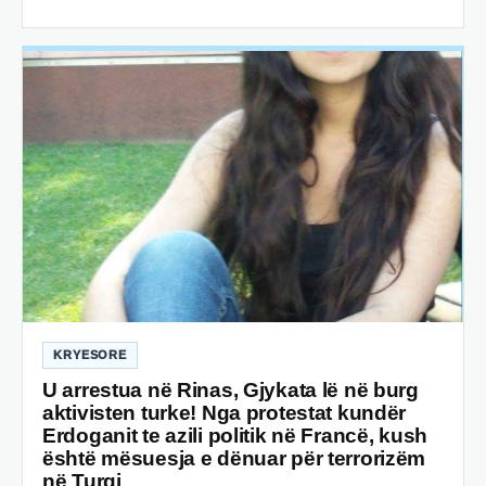
KRYESORE
U arrestua në Rinas, Gjykata lë në burg
aktivisten turke! Nga protestat kundër
Erdoganit te azili politik në Francë, kush
është mësuesja e dënuar për terrorizëm
në Turqi