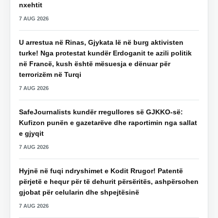
nxehtit
7 AUG 2026
U arrestua në Rinas, Gjykata lë në burg aktivisten
turke! Nga protestat kundër Erdoganit te azili politik
në Francë, kush është mësuesja e dënuar për
terrorizëm në Turqi
7 AUG 2026
SafeJournalists kundër rregullores së GJKKO-së:
Kufizon punën e gazetarëve dhe raportimin nga sallat
e gjyqit
7 AUG 2026
Hyjnë në fuqi ndryshimet e Kodit Rrugor! Patentë
përjetë e hequr për të dehurit përsëritës, ashpërsohen
gjobat për celularin dhe shpejtësinë
7 AUG 2026