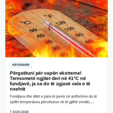
KRYESORE
Përgatituni për vapën ekstreme!
Termometri ngjitet deri në 41°C në
fundjavë, ja sa do të zgjasë vala e të
nxehtit
Fundjava dhe ditët e para të javës së ardhshme do të
sjellin temperatura përvëluese në të gjithë vendin,…
7 AUG 2026