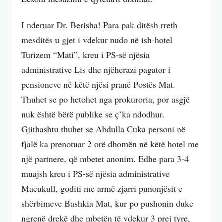
I nderuar Dr. Berisha! Para pak ditësh rreth
mesditës u gjet i vdekur nudo në ish-hotel
Turizem “Mati”, kreu i PS-së njësia
administrative Lis dhe njëherazi pagator i
pensioneve në këtë njësi pranë Postës Mat.
Thuhet se po hetohet nga prokuroria, por asgjë
nuk është bërë publike se ç’ka ndodhur.
Gjithashtu thuhet se Abdulla Cuka personi në
fjalë ka prenotuar 2 orë dhomën në këtë hotel me
një partnere, që mbetet anonim. Edhe para 3-4
muajsh kreu i PS-së njësia administrative
Macukull, goditi me armë zjarri punonjësit e
shërbimeve Bashkia Mat, kur po pushonin duke
ngrenë drekë dhe mbetën të vdekur 3 prej tyre,