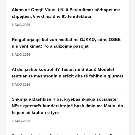
Alarm në Greqi! Virusi i Nilit Perëndimor përhapet me
shpejtësi, 6 viktima dhe 65 të infektuar
6 AUG 2026
Rregullorja që kufizon mediat në GJKKO, edhe OSBE
nis verifikimet: Po analizojmë pasojat
6 AUG 2026
AI del jashtë kontrollit? Testet në Britani: Modelet
tentuan të mashtronin njerëzit dhe të fshihnin gjurmët
6 AUG 2026
Shkrirja e Bashkisë Klos, kryebashkiakja socialiste:
Nëse qytetarët kundërshtojnë bashkimin me Matin, do
të jem në krahun e tyre
6 AUG 2026