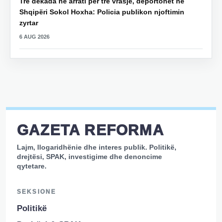
Tre dekada në arrati për tre vrasje, deportohet në
Shqipëri Sokol Hoxha: Policia publikon njoftimin
zyrtar
6 AUG 2026
GAZETA REFORMA
Lajm, llogaridhënie dhe interes publik. Politikë,
drejtësi, SPAK, investigime dhe denoncime
qytetare.
SEKSIONE
Politikë