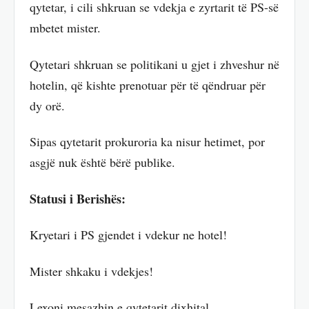
qytetar, i cili shkruan se vdekja e zyrtarit të PS-së
mbetet mister.
Qytetari shkruan se politikani u gjet i zhveshur në
hotelin, që kishte prenotuar për të qëndruar për
dy orë.
Sipas qytetarit prokuroria ka nisur hetimet, por
asgjë nuk është bërë publike.
Statusi i Berishës:
Kryetari i PS gjendet i vdekur ne hotel!
Mister shkaku i vdekjes!
Lexoni mesazhin e qytetarit dixhital.