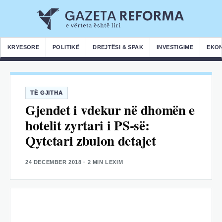
KRYESORE
POLITIKË
DREJTËSI & SPAK
INVESTIGIME
EKO
TË GJITHA
Gjendet i vdekur në dhomën e
hotelit zyrtari i PS-së:
Qytetari zbulon detajet
24 DECEMBER 2018
· 2 MIN LEXIM