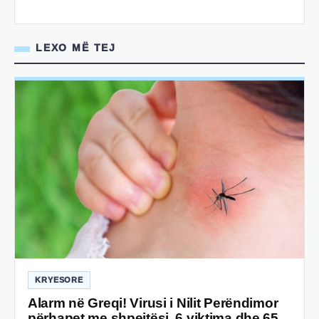
LEXO MË TEJ
KRYESORE
Alarm në Greqi! Virusi i Nilit Perëndimor
përhapet me shpejtësi, 6 viktima dhe 65