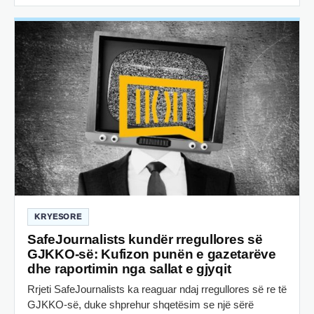
KRYESORE
SafeJournalists kundër rregullores së
GJKKO-së: Kufizon punën e gazetarëve
dhe raportimin nga sallat e gjyqit
Rrjeti SafeJournalists ka reaguar ndaj rregullores së re të
GJKKO-së, duke shprehur shqetësim se një sërë