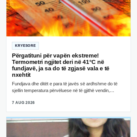
KRYESORE
Përgatituni për vapën ekstreme!
Termometri ngjitet deri në 41°C në
fundjavë, ja sa do të zgjasë vala e të
nxehtit
Fundjava dhe ditët e para të javës së ardhshme do të
sjellin temperatura përvëluese në të gjithë vendin,…
7 AUG 2026