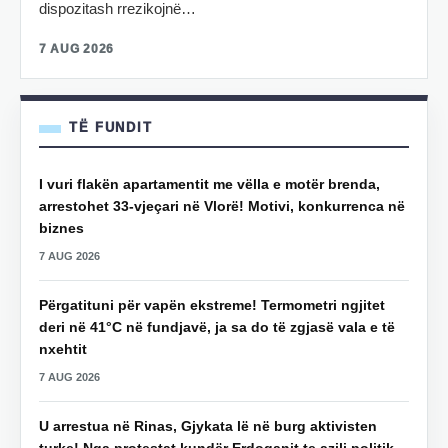
dispozitash rrezikojnë…
7 AUG 2026
TË FUNDIT
I vuri flakën apartamentit me vëlla e motër brenda,
arrestohet 33-vjeçari në Vlorë! Motivi, konkurrenca në
biznes
7 AUG 2026
Përgatituni për vapën ekstreme! Termometri ngjitet
deri në 41°C në fundjavë, ja sa do të zgjasë vala e të
nxehtit
7 AUG 2026
U arrestua në Rinas, Gjykata lë në burg aktivisten