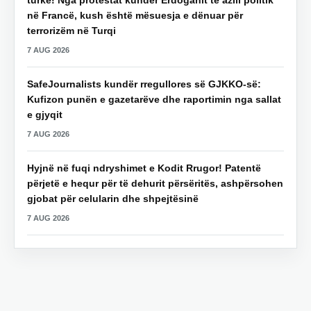
turke! Nga protestat kundër Erdoganit te azili politik
në Francë, kush është mësuesja e dënuar për
terrorizëm në Turqi
7 AUG 2026
SafeJournalists kundër rregullores së GJKKO-së:
Kufizon punën e gazetarëve dhe raportimin nga sallat
e gjyqit
7 AUG 2026
Hyjnë në fuqi ndryshimet e Kodit Rrugor! Patentë
përjetë e hequr për të dehurit përsëritës, ashpërsohen
gjobat për celularin dhe shpejtësinë
7 AUG 2026