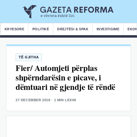
KRYESORE
POLITIKË
DREJTËSI & SPAK
INVESTIGIME
EKO
TË GJITHA
Fier/ Automjeti përplas
shpërndarësin e picave, i
dëmtuari në gjendje të rëndë
27 DECEMBER 2018
· 1 MIN LEXIM