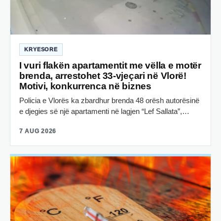
KRYESORE
I vuri flakën apartamentit me vëlla e motër
brenda, arrestohet 33-vjeçari në Vlorë!
Motivi, konkurrenca në biznes
Policia e Vlorës ka zbardhur brenda 48 orësh autorësinë
e djegies së një apartamenti në lagjen “Lef Sallata”,…
7 AUG 2026