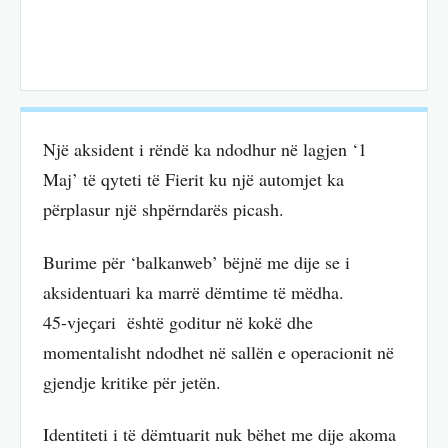
Një aksident i rëndë ka ndodhur në lagjen ‘1
Maj’ të qyteti të Fierit ku një automjet ka
përplasur një shpërndarës picash.
Burime për ‘balkanweb’ bëjnë me dije se i
aksidentuari ka marrë dëmtime të mëdha.
45-vjeҫari është goditur në kokë dhe
momentalisht ndodhet në sallën e operacionit në
gjendje kritike për jetën.
Identiteti i të dëmtuarit nuk bëhet me dije akoma